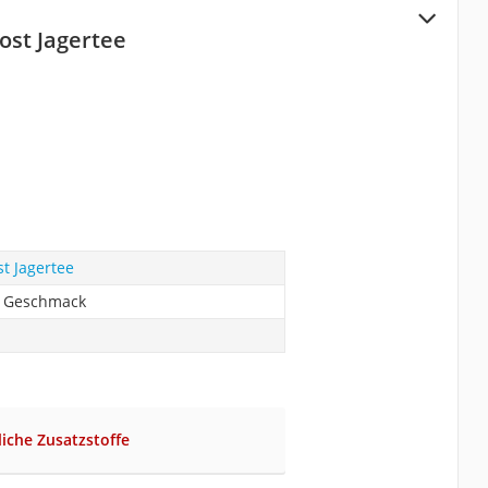
ost Jagertee
t Jagertee
r Geschmack
liche Zusatzstoffe