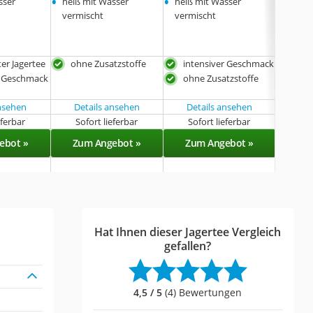
•
•
•
sser
heiß mit Wasser
heiß mit Wasser
heiß 
vermischt
vermischt
vermi
ter Jagertee
ohne Zusatzstoffe
intensiver Geschmack
ergi
r Geschmack
ohne Zusatzstoffe
int
ansehen
Details ansehen
Details ansehen
Det
eferbar
Sofort lieferbar
Sofort lieferbar
Sof
ebot »
Zum Angebot »
Zum Angebot »
Zu
Hat Ihnen dieser Jagertee Vergleich
gefallen?
4,5 / 5
(4) Bewertungen