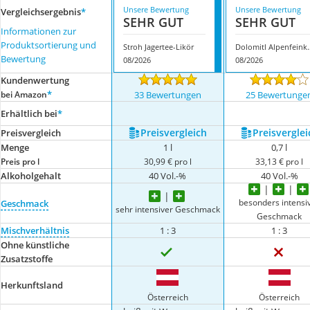
Unsere Bewertung
Unsere Bewertung
Vergleichsergebnis
*
SEHR GUT
SEHR GUT
Informationen zur
Produktsortierung und
Stroh Jagertee-Likör
Dolomitl Alpen
Bewertung
08/2026
08/2026
Kundenwertung
*
bei Amazon
33 Bewertungen
25 Bewertunge
Erhältlich bei
*
Preis­vergleich
Preis­verglei
Preis­vergleich
Menge
1 l
0,7 l
Preis pro l
30,99 € pro l
33,13 € pro l
Alkoholgehalt
40 Vol.-%
40 Vol.-%
besonders intensi
Geschmack
sehr intensiver Geschmack
Geschmack
Mischverhältnis
1 : 3
1 : 3
Ohne künstliche
Zusatzstoffe
Herkunftsland
Österreich
Österreich