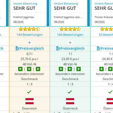
Unsere Bewertung
Unsere Bewertung
Unsere Bewer
SEHR GUT
SEHR GUT
SEHR G
feinkost Jagertee
Freihof Jagertee
Freihof Jagertee das Orginal
08/2026
08/2026
08/2026
n
144 Bewertungen
144 Bewertungen
33 Bewer
mehr anzeigen
mehr anzeigen
ch
Preis­vergleich
Preis­vergleich
Preis­v
0,7 l
1 l
1 l
25,70 € pro l
23,90 € pro l
24,90 € 
40 Vol.-%
40 Vol.-%
40 Vo
ver
besonders intensiver
besonders intensiver
besonders i
Geschmack
Geschmack
Gesch
1 : 3
1 : 3
1 : 
Österreich
Österreich
Österr