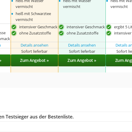
•
•
•
heiß mit Wasser
heiß mit Wasser
heiß mit Wa
vermischt
vermischt
vermischt
•
heiß mit Schwarztee
vermischt
intensiver Geschmack
intensiver Geschmack
ergibt 5 Li
sse
ohne Zusatzstoffe
ohne Zusatzstoffe
intensive
chmack
n
Details ansehen
Details ansehen
Details 
r
Sofort lieferbar
Sofort lieferbar
Sofort li
»
Zum Angebot »
Zum Angebot »
Zum Ang
n Testsieger aus der Bestenliste.