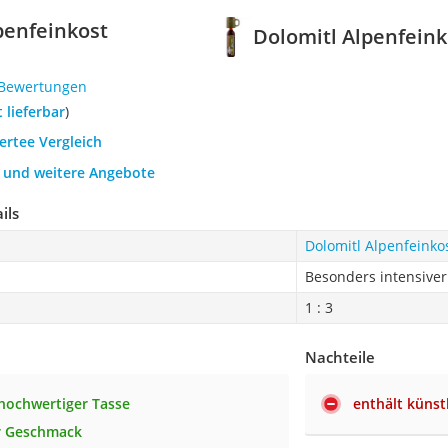
penfeinkost
Dolomitl Alpenfeink
 Bewertungen
t lieferbar
)
gertee Vergleich
h und weitere Angebote
ils
Dolomitl Alpenfeinkos
Besonders intensive
1 : 3
Nachteile
 hochwertiger Tasse
enthält künst
r Geschmack