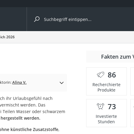
ergleiche nach Kategorie
eich 2026
Fakten zum 
Kapseln
86
ktorin:
Alina V.
Recherchierte
Produkte
ich ihr Urlaubsgefühl nach
73
vermischt werden. Das
bio
rei Teilen Wasser oder schwarzem
Investierte
 hergestellt werden.
Stunden
ohne künstliche Zusatzstoffe
,