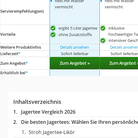
•
•
heiß mit Wasser
heiß mit Wasser
vermischt
vermischt
Servierempfehlung(en)
ergibt 5 Liter Jagertee
inklusive
hochwertiger Ta
Vorteile
ohne Zusatzstoffe
intensiver Ges
Weitere Produktinfos
Details ansehen
Details ansehe
Lieferzeit
*
Sofort lieferbar
Sofort lieferba
Zum Angebot »
Zum Angebot 
Zum Angebot
*
Erhältlich bei
*
Inhaltsverzeichnis
Jagertee Vergleich 2026
Die besten Jagertees:
Wählen Sie Ihren persönliche
Stroh Jagertee-Likör