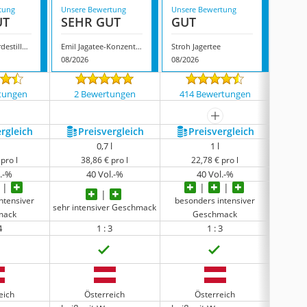
tung
Unsere Bewertung
Unsere Bewertung
Unsere
UT
SEHR GUT
GUT
GUT
Tiroler Kräuterdestillerie Original Tiroler Jagatee
Emil Jagatee-Konzentrat
Stroh Jagertee
Spitz J
08/2026
08/2026
08/202
tungen
2 Bewertungen
414 Bewertungen
87 
mehr anzeigen
ergleich
Preis­vergleich
Preis­vergleich
P
0,7 l
1 l
pro l
38,86 € pro l
22,78 € pro l
2
l.-%
40 Vol.-%
40 Vol.-%
ntensiver
besonders intensiver
beson
sehr intensiver Geschmack
mack
Geschmack
4
1 : 3
1 : 3
eich
Österreich
Österreich