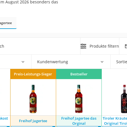
 im August 2026 besonders das
agertee
rakt
ich
Produkte filtern
Kundenwertung
Sorti
Preis-Leistungs-Sieger
Bestseller
zusatz
nkost
Freihof Jagertee das
Tiroler Kräute
Freihof Jagertee
Orginal
Original Tiro