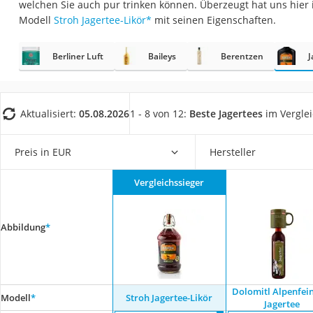
welchen Sie auch pur trinken können. Überzeugt hat uns hier
Gemüsebrühe
Modell
Stroh Jagertee-Likör
*
mit seinen Eigenschaften.
Eiskaffee-Pulver
Irischer Whiskey
Berliner Luft
Baileys
Berentzen
J
Grapefruitkernext
Matcha-Set
Aktualisiert:
05.08.2026
1 - 8 von 12:
Beste Jagertees
im Vergle
Sojasauce
MCT-Öl
Preis in EUR
Hersteller
Trüffelöl
Vergleichssieger
Erythrit
Müsli ohne Zucker
Abbildung
*
Service
Dolomitl Alpenfei
Modell
*
Stroh Jagertee-Likör
Jagertee