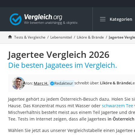
Kategorien
Die beliebtesten V
Lebensmittel
Tests & Vergleiche
Lebensmittel
Liköre & Brände
Jagertee Vergl
Schwarzkümmelöl
Jagertee Vergleich 2026
Knäckebrot
Schwarzkümmelöl-
Die besten Jagatees im Vergleich.
Manukahonig
Eiklar
schreibt über:
Liköre & Brände
Le
Von:
Marc H.
Redakteur
Astronautenkost
Jagertee gehört zu jedem Österreich-Besuch dazu. Holen Sie s
Balsamico-Essig
Hause. Das Konzentrat muss mit Wasser oder
schwarzem Tee
Schwarzkümmelöl 
Mischverhältnis besteht meist aus einem Teil Jagertee und d
Tee. Tests im Internet zeigen, dass alle Jagertees
in Österreich
Sardinen
Honig
Wählen Sie jetzt aus unserer Vergleichstabelle einen Jagertee