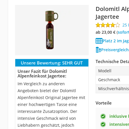
Dolomitl Al
Jagertee
25
ab 23,00 €
(
Sofor
Platz 2 im Ja
Preisvergleic
Technische Deta
Unsere Bewertung:
SEHR GUT
Modell
Unser Fazit für Dolomitl
Alpenfeinkost Jagertee:
Geschmack
Im Vergleich zu anderen
Mischverhältnis
Angeboten bietet der Dolomitl
Alpenfeinkost Original Jagertee mit
Vorteile
einer hochwertigen Tasse eine
interessante Zusatzoption. Der
inklusive
intensive Geschmack wird von
intensive
Liebhabern geschätzt, jedoch