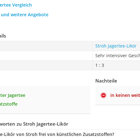
gertee Vergleich
h und weitere Angebote
ils
Stroh Jagertee-Likör
Sehr intensiver Ges
1 : 3
Nachteile
iter Jagertee
in keinen wei
tzstoffe
orten zu Stroh Jagertee-Likör
ee-Likör von Stroh frei von künstlichen Zusatzstoffen?