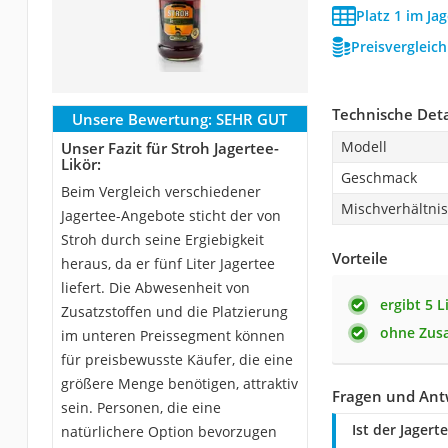
Platz 1 im Ja
Preisvergleic
Technische Deta
Unsere Bewertung:
SEHR GUT
Modell
Unser Fazit für Stroh Jagertee-
Likör:
Geschmack
Beim Vergleich verschiedener
Mischverhältnis
Jagertee-Angebote sticht der von
Stroh durch seine Ergiebigkeit
Vorteile
heraus, da er fünf Liter Jagertee
liefert. Die Abwesenheit von
ergibt 5 L
Zusatzstoffen und die Platzierung
ohne Zusa
im unteren Preissegment können
für preisbewusste Käufer, die eine
größere Menge benötigen, attraktiv
Fragen und Antw
sein. Personen, die eine
Ist der Jagert
natürlichere Option bevorzugen