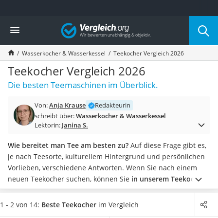
Die beliebtesten Vergleiche nach Kategorie
Vergleich
Haushalt
Wassersprudler
Wasserkocher & Wasserkessel
Teekocher Vergleich 2026
Zentralstaubsauger
Brotbackautomat
Teekocher Vergleich 2026
Wischroboter
Die besten Teemaschinen im Überblick.
Wäschespinne
Industriestaubsauger
Von:
Anja Krause
Redakteurin
Spülmaschinentabs
schreibt über:
Wasserkocher & Wasserkessel
Akku-Staubsauger
Lektorin:
Janina S.
Eierkocher
AEG-Waschmaschine
Wie bereitet man Tee am besten zu?
Auf diese Frage gibt es,
Saug-Wisch-Roboter
je nach Teesorte, kulturellem Hintergrund und persönlichen
Handstaubsauger
Vorlieben, verschiedene Antworten. Wenn Sie nach einem
Milchaufschäumer
neuen Teekocher suchen, können Sie
in unserem Teekocher-
Kondenstrockner
Vergleich verschiedenen Methoden der Zubereitung
Reiskocher
kennenlernen
.
Wir haben Wasserkocher mit Teesieb, Brüh-
1 - 2 von 14:
Beste Teekocher
im Vergleich
Heißwasserspender
und Kapselmaschinen für Sie getestet
und miteinander