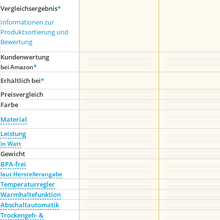
Vergleichsergebnis
*
Informationen zur
Produktsortierung und
Bewertung
Kundenwertung
*
bei Amazon
Erhältlich bei
*
Preis­vergleich
Farbe
Material
Leistung
in Watt
Gewicht
BPA-frei
laut Herstellerangabe
Temperaturregler
Warmhaltefunktion
Abschaltautomatik
Trockengeh- &