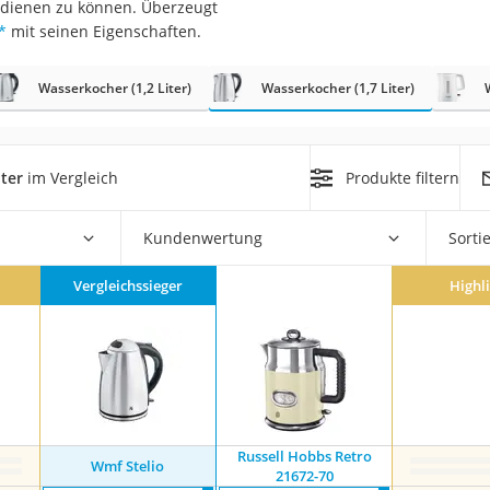
bedienen zu können. Überzeugt
er
*
mit seinen Eigenschaften.
Wasserkocher (1,2 Liter)
Wasserkocher (1,7 Liter)
ter
im Vergleich
Produkte filtern
er
ger
Kundenwertung
Sorti
ter
Vergleichssieger
Highl
ne
Russell Hobbs Retro
Wmf Stelio
21672-70