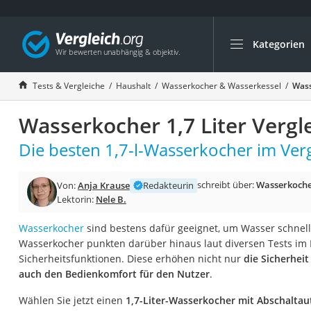
Kategorien
Die beliebtesten V
Haushalt
Tests & Vergleiche
Haushalt
Wasserkocher & Wasserkessel
Wass
Wassersprudler
Wasserkocher 1,7 Liter Vergl
Zentralstaubsauge
Brotbackautomat
Die besten 1,7-l-Wasserkocher im Verg
Wischroboter
schreibt über:
Wasserkoche
Von:
Anja Krause
Redakteurin
Wäschespinne
Lektorin:
Nele B.
Industriestaubsau
Wasserkocher
sind bestens dafür geeignet, um Wasser schnell 
Spülmaschinentab
Wasserkocher punkten darüber hinaus laut diversen Tests im I
Akku-Staubsauger
Sicherheitsfunktionen. Diese erhöhen nicht nur
die Sicherhei
auch den Bedienkomfort für den Nutzer
.
Eierkocher
AEG-Waschmaschi
Wählen Sie jetzt einen
1,7-Liter-Wasserkocher mit Abschalta