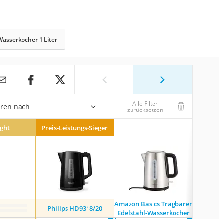
Wasserkocher 1 Liter
Alle Filter
eren nach
zurücksetzen
ight
Preis-Leistungs-Sieger
Amazon Basics Tragbarer
Philips HD9318/20
Emer
Edelstahl-Wasserkocher