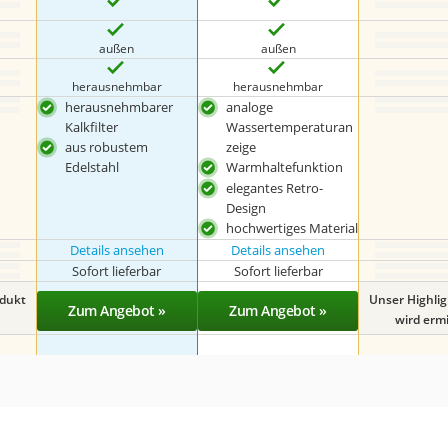
außen
außen
herausnehmbar
herausnehmbar
herausnehmbarer
analoge
Kalkfilter
Wassertemperaturan
aus robustem
zeige
Edelstahl
Warmhaltefunktion
elegantes Retro-
Design
hochwertiges Material
Details ansehen
Details ansehen
Sofort lieferbar
Sofort lieferbar
odukt
Unser Highli
Zum Angebot »
Zum Angebot »
wird ermit