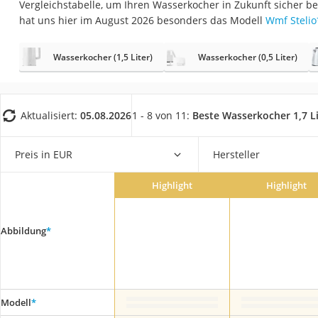
Vergleichstabelle, um Ihren Wasserkocher in Zukunft sicher 
Saug-Wisch-Robot
hat uns hier im August 2026 besonders das Modell
Wmf Stelio
Handstaubsauger
Milchaufschäumer
Wasserkocher (1,5 Liter)
Wasserkocher (0,5 Liter)
Kondenstrockner
Reiskocher
Aktualisiert:
05.08.2026
1 - 8 von 11:
Beste Wasserkocher 1,7 Li
Heißwasserspend
Tierhaarstaubsau
Preis in EUR
Hersteller
Ecovacs-Saugrobo
Highlight
Highlight
Nespresso-Maschi
Messerschärfer
Abbildung
*
Service
Modell
*