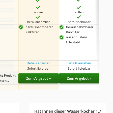
außen
außen
herausnehmbar
herausnehmbar
keine 
herausnehmbarer
herausnehmbarer
BPA-
Kalkfilter
Kalkfilter
aus robustem
Edelstahl
Details ansehen
Details ansehen
Sofort lieferbar
Sofort lieferbar
Sof
ght-Produkt
Zum Angebot »
Zum Angebot »
Zu
telt...
Hat Ihnen dieser Wasserkocher 1,7