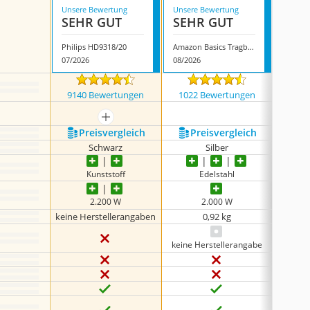
Unsere Bewertung
Unsere Bewertung
Unsere
SEHR GUT
SEHR GUT
SEH
Philips HD9318/20
Amazon Basics Tragbarer Edelstahl-Wasserkocher
Emerio
07/2026
08/2026
07/202
9140 Bewertungen
1022 Bewertungen
1613
mehr anzeigen
Preis­vergleich
Preis­vergleich
P
Schwarz
Silber
Tran
Kunststoff
Edelstahl
2.200 W
2.000 W
keine Herstellerangaben
0,92 kg
keine Herstellerangabe