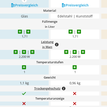
mehr anzeigen
Preis­vergleich
Preis­vergleich
Material
Glas
Edelstahl | Kunststoff
Füllmenge
in Liter
1,7 l
1,7 l
Leistung
in Watt
2.200 W
2.200 W
Temperaturstufen
1
1
Gewicht
1,1 kg
0,96 kg
Trockengehschutz
Temperaturanzeige