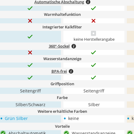
Automatische Abschaltung
Warmhaltefunktion
Integrierter Kalkfilter
keine Herstellerangabe
360°-Sockel
Wasserstandanzeige
BPA-frei
Griffposition
Seitengriff
Seitengriff
Farbe
Silber/Schwarz
Silber
Weitere erhältliche Farben
•
•
•
Grün Silber
keine
k
Vorteile
Abschaltautomatik
Wasserstandsanzeige