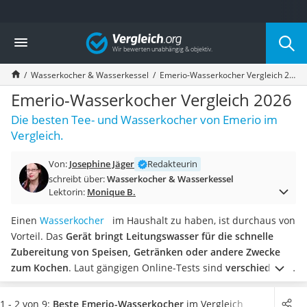
Die beliebtesten Vergleiche nach Kategorie
Vergleich
Haushalt
Wassersprudler
Wasserkocher & Wasserkessel
Emerio-Wasserkocher Vergleich 2026
Zentralstaubsauger
Brotbackautomat
Emerio-Wasserkocher Vergleich 2026
Wischroboter
Die besten Tee- und Wasserkocher von Emerio im
Wäschespinne
Vergleich.
Industriestaubsauger
Spülmaschinentabs
Von:
Josephine Jäger
Redakteurin
Akku-Staubsauger
schreibt über:
Wasserkocher & Wasserkessel
Eierkocher
Lektorin:
Monique B.
AEG-Waschmaschine
Saug-Wisch-Roboter
Einen
Wasserkocher
im Haushalt zu haben, ist durchaus von
Handstaubsauger
Vorteil. Das
Gerät bringt Leitungswasser für die schnelle
Milchaufschäumer
Zubereitung von Speisen, Getränken oder andere Zwecke
Kondenstrockner
zum Kochen
. Laut gängigen Online-Tests sind
verschiedene
Reiskocher
Temperaturstufen besonders praktisch
. Damit kann die
Heißwasserspender
gewünschte Temperatur individuell eingestellt werden. Auch
1 - 2 von 9:
Beste Emerio-Wasserkocher
im Vergleich