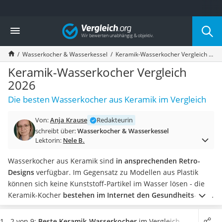
Die beliebtesten Vergleiche nach Kategorie
Vergleich
Haushalt
Wassersprudler
Wasserkocher & Wasserkessel
Keramik-Wasserkocher Vergleich 2026
Zentralstaubsauger
Brotbackautomat
Keramik-Wasserkocher Vergleich
Wischroboter
2026
Wäschespinne
Die besten Wasserkocher aus Keramik im Vergleich
Industriestaubsauger
Spülmaschinentabs
Von:
Anja Krause
Redakteurin
Akku-Staubsauger
schreibt über:
Wasserkocher & Wasserkessel
Eierkocher
Lektorin:
Nele B.
AEG-Waschmaschine
Saug-Wisch-Roboter
Wasserkocher aus Keramik sind
in ansprechenden Retro-
Handstaubsauger
Designs
verfügbar. Im Gegensatz zu Modellen aus Plastik
Milchaufschäumer
können sich keine Kunststoff-Partikel im Wasser lösen - die
Kondenstrockner
Keramik-Kocher
bestehen im Internet den Gesundheits-Test
.
Reiskocher
Außerdem sind die Geräte mit bunten Mustern ein echter
Heißwasserspender
Hingucker.
Von kabellosen Geräten
für den Garten bis zu
1 - 2 von 9:
Beste Keramik-Wasserkocher
im Vergleich