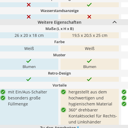
Wasserstandsanzeige
Weitere Eigenschaften
Maße (L x H x B)
26 x 20 x 18 cm
19,5 x 20,5 x 25 cm
Farbe
Weiß
Weiß
Muster
Blumen
Blumen
Retro-Design
Vorteile
mit Ein/Aus-Schalter
hergestellt aus dem
besonders große
hochwertigen und
Füllmenge
hygienischem Material
360° drehbarer
Kontaktsockel für Rechts-
und Linkshänder
Zu den Angeboten
*