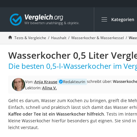
Kategorien
Die beliebtesten V
Haushalt
Tests & Vergleiche
Haushalt
Wasserkocher & Wasserkessel
Wass
Wassersprudler
Wasserkocher 0,5 Liter Vergl
Zentralstaubsauge
Brotbackautomat
Die besten 0,5-l-Wasserkocher im Verg
Wischroboter
schreibt über:
Wasserkoche
Von:
Anja Krause
Redakteurin
Wäschespinne
Lektorin:
Alina V.
Industriestaubsau
Geht es darum, Wasser zum Kochen zu bringen, greift die Me
Spülmaschinentab
Einfach, schnell und praktisch lässt sich damit das Wasser erh
Akku-Staubsauger
Kaffee oder Tee ist ein Wasserkocher hilfreich
. Tests im Inter
kleine Wasserkocher hierfür besonders gut eignen. Sie sind i
Eierkocher
leicht verstaut.
AEG-Waschmaschi