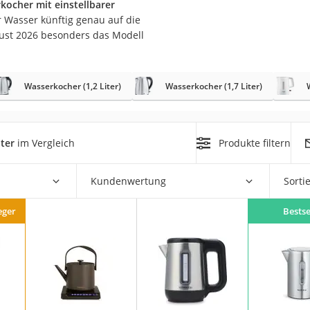
rkocher mit einstellbarer
er
r Wasser künftig genau auf die
gust 2026 besonders das Modell
Wasserkocher (1,2 Liter)
Wasserkocher (1,7 Liter)
er
ger
ter
im Vergleich
Produkte filtern
ter
Kundenwertung
Sorti
ne
eger
Bestse