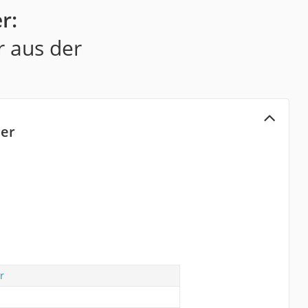
r:
r aus der
her
r