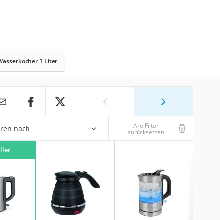
Wasserkocher 1 Liter
Alle Filter
eren nach
zurücksetzen
ller