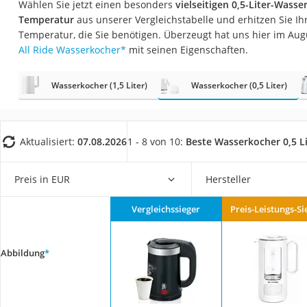
Wählen Sie jetzt einen besonders
vielseitigen 0,5-Liter-Wasse
Saug-Wisch-Robot
Temperatur
aus unserer Vergleichstabelle und erhitzen Sie Ih
Handstaubsauger
Temperatur, die Sie benötigen. Überzeugt hat uns hier im Au
All Ride Wasserkocher
*
mit seinen Eigenschaften.
Milchaufschäumer
Kondenstrockner
Wasserkocher (1,5 Liter)
Wasserkocher (0,5 Liter)
Reiskocher
Heißwasserspend
Tierhaarstaubsau
Aktualisiert:
07.08.2026
1 - 8 von 10:
Beste Wasserkocher 0,5 Li
Ecovacs-Saugrobo
Preis in EUR
Hersteller
Nespresso-Maschi
Messerschärfer
Vergleichssieger
Preis-Leistungs-Si
Service
Abbildung
*