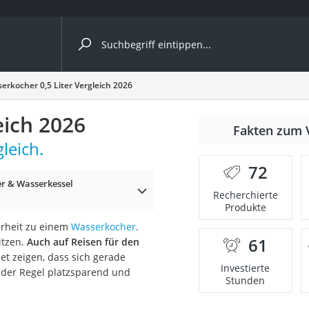
ergleiche nach Kategorie
erkocher 0,5 Liter Vergleich 2026
eich 2026
r
Fakten zum 
leich.
72
r & Wasserkessel
Recherchierte
Produkte
ger
hrheit zu einem
Wasserkocher
.
s
61
itzen.
Auch auf Reisen für den
net zeigen, dass sich gerade
Investierte
n der Regel platzsparend und
Stunden
ne