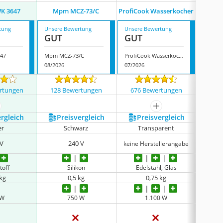
WK 3647
Mpm MCZ-73/C
ProfiCook Wasserkocher
G
tung
Unsere Bewertung
Unsere Bewertung
Unsere
GUT
GUT
GUT
647
Mpm MCZ-73/C
ProfiCook Wasserkocher
Grossa
08/2026
07/2026
08/202
rtungen
128 Bewertungen
676 Bewertungen
192
ehr anzeigen
mehr anzeigen
ergleich
Preis­vergleich
Preis­vergleich
P
er
Schwarz
Transparent
 V
240 V
keine Herstellerangabe
toff
Silikon
Edelstahl, Glas
 kg
0,5 kg
0,75 kg
 W
750 W
1.100 W