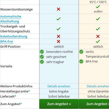
95°C / 100°C
Wasserstandsanzeige
außen
Automatische
Abschaltung
Trockengeh- und
Überhitzungsschutz
Kabelaufwicklung
BPA-frei
Griff-Position
seitlich
seitlich
besonders rostfrei
sechs
Temperaturstuf
sehr gesichert
BPA Frei
sehr tragbar
Vorteile
Weitere Produktinfos
Details ansehen
Details ansehe
Herstellergarantie
*
keine Angabe
ohne Garantie
Lieferzeit
*
Sofort lieferbar
Sofort lieferba
Zum Angebot »
Zum Angebot 
Zum Angebot
*