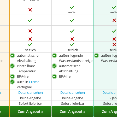
außen
auß
seitlich
seitlich
seitl
automatische
außen liegende
außen lie
en
Abschaltung
Wasserstandsanzeige
Wassersta
einstellbare
automatische
Temperatur
Abschaltung
BPA-frei
BPA-frei
auch in
Creme
verfügbar
n
Details ansehen
Details ansehen
Details 
keine Angabe
keine Angabe
2 Ja
r
Sofort lieferbar
Sofort lieferbar
Sofort li
»
Zum Angebot »
Zum Angebot »
Zum Ang