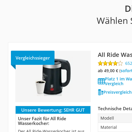
D
Wählen S
All Ride Wa
Vergleichssieger
65
ab 49,00 €
(
Sofor
Platz 1 im Wa
Vergleich
Preisvergleic
Technische Deta
Unsere Bewertung:
SEHR GUT
Modell
Unser Fazit für All Ride
Wasserkocher:
Material
Der All Ride-Wasserkocher ist aus