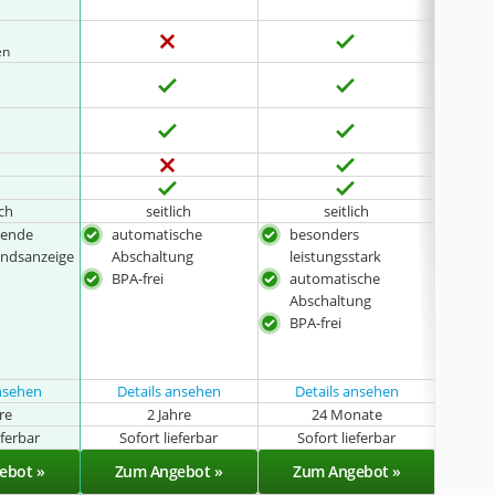
en
ich
seitlich
seitlich
gende
automatische
besonders
aut
ndsanzeige
Abschaltung
leistungsstark
Dam
BPA-frei
automatische
prak
Abschaltung
inkl
BPA-frei
Pla
Löff
ansehen
Details ansehen
Details ansehen
Det
hre
2 Jahre
24 Monate
oh
eferbar
Sofort lieferbar
Sofort lieferbar
Sof
ebot »
Zum Angebot »
Zum Angebot »
Zu