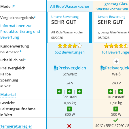
grossag Glas-
Modell
*
All Ride Wasserkocher
Wasserkocher WK 
Unsere Bewertung
Unsere Bewertung
Vergleichsergebnis
*
SEHR GUT
SEHR GUT
Informationen zur
Produktsortierung und
All Ride Wasserkocher
Bewertung
08/2026
08/2026
Kundenwertung
*
bei Amazon
652 Bewertungen
161 Bewertung
Erhältlich bei
*
mehr a
Preis­vergleich
Preis­verglei
Preis­vergleich
Farbe
Schwarz
Weiß
Spannung
24 V
240 V
in Volt
Material
Edelstahl
Kunststoff
Gewicht
0,65 kg
0,98 kg
Leistungsaufnahme
300 W
500 W
in Watt
40°C / 55°C / 70°C / 
Temperaturregler