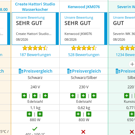
Create Hattori Studio
Kenwood JKM076
Severin 
8.00
Wasserkocher
Unsere Bewertung
Unsere Bewertung
Unsere Bewer
SEHR GUT
SEHR GUT
GUT
grossag Glas-Wasserkocher WK 8.00
Create Hattori Studio Wasserkocher
Kenwood JKM076
Severin WK 3
08/2026
08/2026
08/2026
en
187 Bewertungen
528 Bewertungen
1234 Bewe
nzeigen
m
ch
Preis­vergleich
Preis­vergleich
Preis­v
Schwarz
Schwarz/Silber
Silb
240 V
230 V
220
Edelstahl
Edelstahl
Kunsts
1,1 kg
0,62 kg
0,77
880 W
800 W
650
85°C /
40° - 100 °C