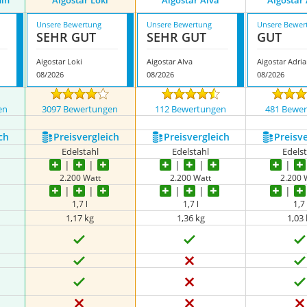
min
Aigostar Loki
Aigostar Alva
Aigostar
Unsere Bewertung
Unsere Bewertung
Unsere Bewer
SEHR GUT
SEHR GUT
GUT
Aigostar Loki
Aigostar Alva
Aigostar Adri
08/2026
08/2026
08/2026
en
3097 Bewertungen
112 Bewertungen
481 Bewe
ch
Preis­vergleich
Preis­vergleich
Preis­v
Edelstahl
Edelstahl
Edels
2.200 Watt
2.200 Watt
2.200 
1,7 l
1,7 l
1,7 
1,17 kg
1,36 kg
‎1,03