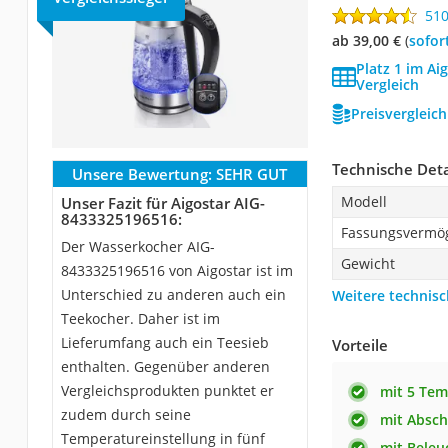
51
ab 39,00 €
(
Sofor
Platz 1 im A
Vergleich
Preisvergleic
Technische Deta
Unsere Bewertung:
SEHR GUT
Modell
Unser Fazit für Aigostar AIG-
8433325196516:
Fassungsvermö
Der Wasserkocher ‎AIG-
Gewicht
8433325196516 von Aigostar ist im
Unterschied zu anderen auch ein
Weitere technisc
Teekocher. Daher ist im
Lieferumfang auch ein Teesieb
Vorteile
enthalten. Gegenüber anderen
Vergleichsprodukten punktet er
mit 5 Tem
zudem durch seine
mit Absch
Temperatureinstellung in fünf
mit Beleu