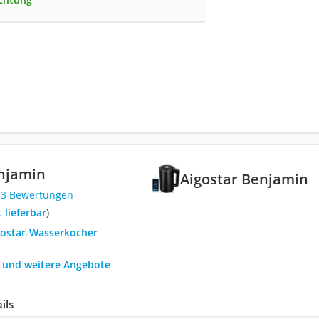
enjamin
Aigostar Benjamin
43 Bewertungen
t lieferbar
)
igostar-Wasserkocher
h und weitere Angebote
ils