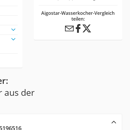
Aigostar-Wasserkocher-Vergleich
teilen:
r:
r aus der
25196516