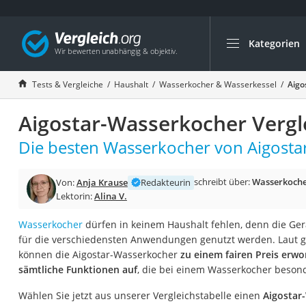
Kategorien
Die beliebtesten V
Haushalt
Tests & Vergleiche
Haushalt
Wasserkocher & Wasserkessel
Aigo
Wassersprudler
Aigostar-Wasserkocher Vergl
Zentralstaubsauge
Brotbackautomat
Die besten Wasserkocher von Aigostar
Wischroboter
schreibt über:
Wasserkoche
Von:
Anja Krause
Redakteurin
Wäschespinne
Lektorin:
Alina V.
Industriestaubsau
Wasserkocher
dürfen in keinem Haushalt fehlen, denn die Ger
Spülmaschinentab
für die verschiedensten Anwendungen genutzt werden. Laut g
Akku-Staubsauger
können die Aigostar-Wasserkocher
zu einem fairen Preis er
sämtliche Funktionen auf
, die bei einem Wasserkocher besond
Eierkocher
AEG-Waschmaschi
Wählen Sie jetzt aus unserer Vergleichstabelle einen
Aigostar