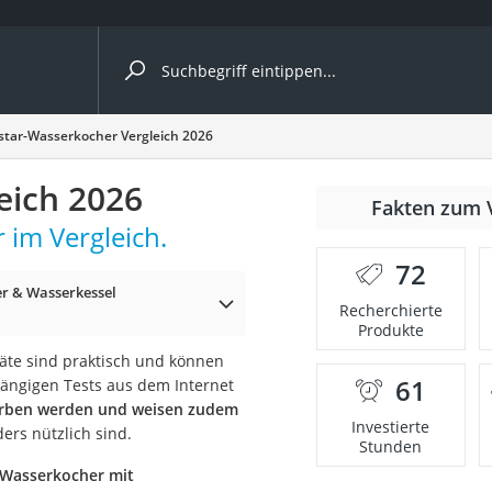
ergleiche nach Kategorie
star-Wasserkocher Vergleich 2026
eich 2026
r
Fakten zum 
 im Vergleich.
72
r & Wasserkessel
Recherchierte
Produkte
ger
äte sind praktisch und können
s
61
ängigen Tests aus dem Internet
worben werden und weisen zudem
Investierte
ers nützlich sind.
Stunden
ne
-Wasserkocher mit