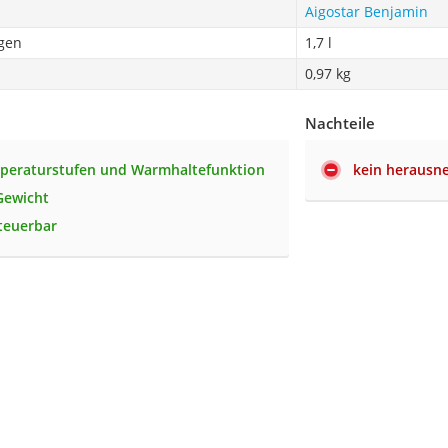
Aigostar Benjamin
gen
1,7 l
0,97 kg
Nachteile
peraturstufen und Warmhaltefunktion
kein herausne
Gewicht
teuerbar