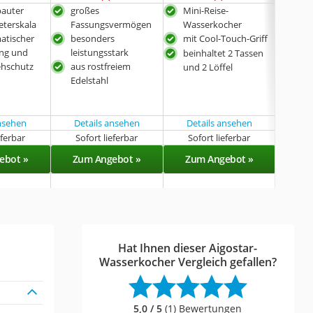
bauter
großes
Mini-Reise-
aus
terskala
Fassungsvermögen
Wasserkocher
Boro
atischer
besonders
mit Cool-Touch-Griff
mit
ng und
leistungsstark
Abs
beinhaltet 2 Tassen
ehschutz
aus rostfreiem
mit
und 2 Löffel
Edelstahl
wei
in
S
ansehen
Details ansehen
Details ansehen
eferbar
Sofort lieferbar
Sofort lieferbar
Sof
ebot »
Zum Angebot »
Zum Angebot »
Zu
Hat Ihnen dieser Aigostar-
Wasserkocher Vergleich gefallen?
5,0 / 5
(1) Bewertungen