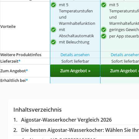
mit 5
mit 5
Temperaturstufen
Temperaturstuf
und
und
Warmhaltefunktion
Warmhaltefunkt
Vorteile
mit
geringes Gewich
Abschaltautomatik
per App steuerb
mit Beleuchtung
Weitere Produktinfos
Details ansehen
Details ansehe
Lieferzeit
*
Sofort lieferbar
Sofort lieferba
Zum Angebot »
Zum Angebot 
Zum Angebot
*
Erhältlich bei
*
Inhaltsverzeichnis
Aigostar-Wasserkocher Vergleich 2026
Die besten Aigostar-Wasserkocher:
Wählen Sie Ihr