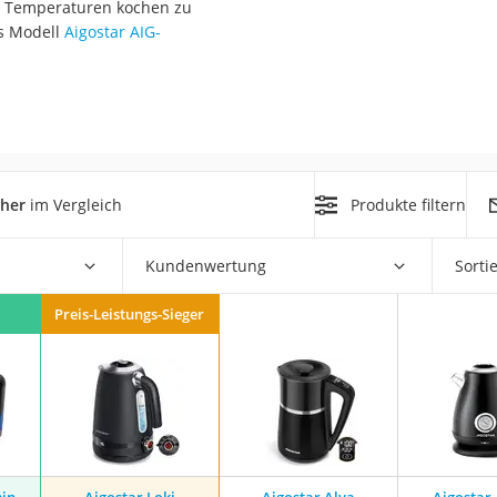
n Temperaturen kochen zu
er
s Modell
Aigostar AIG-
er
cher
im Vergleich
Produkte filtern
ger
ter
Kundenwertung
Sorti
ne
Preis-Leistungs-Sieger