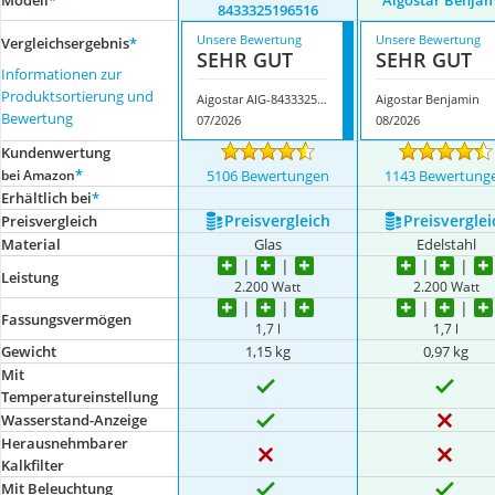
Modell
*
Aigostar Benja
8433325196516
Unsere Bewertung
Unsere Bewertung
Vergleichsergebnis
*
SEHR GUT
SEHR GUT
Informationen zur
Produktsortierung und
Aigostar AIG-8433325196516
Aigostar Benjamin
Bewertung
07/2026
08/2026
Kundenwertung
*
bei Amazon
5106 Bewertungen
1143 Bewertung
Erhältlich bei
*
Preis­vergleich
Preis­verglei
Preis­vergleich
Material
Glas
Edelstahl
Leistung
2.200 Watt
2.200 Watt
Fassungsvermögen
1,7 l
1,7 l
Gewicht
1,15 kg
0,97 kg
Mit
Temperatureinstellung
Wasserstand-Anzeige
Herausnehmbarer
Kalkfilter
Mit Beleuchtung