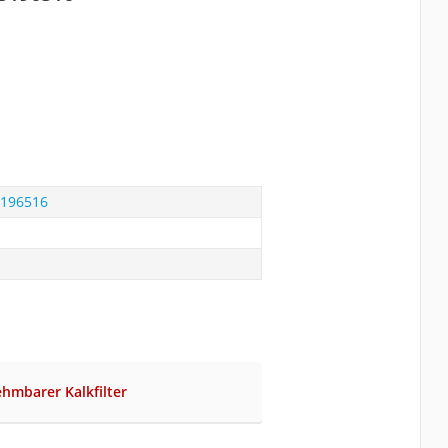
5196516
hmbarer Kalkfilter