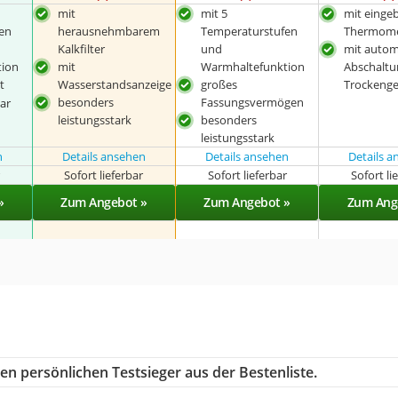
mit
mit 5
mit einge
en
herausnehmbarem
Temperaturstufen
Thermome
Kalkfilter
und
mit autom
ion
mit
Warmhaltefunktion
Abschaltu
t
Wasserstandsanzeige
großes
Trockeng
besonders
Fassungsvermögen
ar
leistungsstark
besonders
leistungsstark
n
Details ansehen
Details ansehen
Details 
r
Sofort lieferbar
Sofort lieferbar
Sofort li
»
Zum Angebot »
Zum Angebot »
Zum Ang
en persönlichen Testsieger aus der Bestenliste.