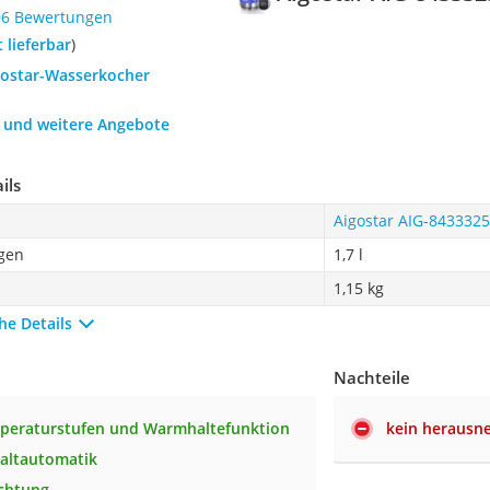
06 Bewertungen
t lieferbar
)
igostar-Wasserkocher
h und weitere Angebote
ils
Aigostar AIG-843332
gen
1,7 l
1,15 kg
he Details
Nachteile
peraturstufen und Warmhaltefunktion
kein herausne
altautomatik
chtung