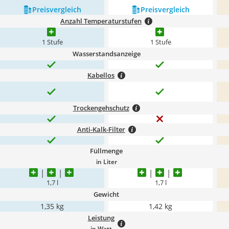
Preis­vergleich
Preis­vergleich
Anzahl Temperaturstufen
1 Stufe
1 Stufe
Wasserstandsanzeige
Kabellos
Trockengehschutz
Anti-Kalk-Filter
Füllmenge
in Liter
1,7 l
1,7 l
Gewicht
1,35 kg
1,42 kg
Leistung
in Watt