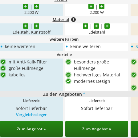
2.200 W
2.200 W
Material
Edelstahl, Kunststoff
Edelstahl
weitere Farben
•
•
•
keine weiteren
keine weiteren
S
Vorteile
mit Anti-Kalk-Filter
besonders große
große Füllmenge
Füllmenge
kabellos
hochwertiges Material
modernes Design
Zu den Angeboten
*
Lieferzeit
Lieferzeit
Sofort lieferbar
Sofort lieferbar
Vergleichssieger
Zum Angebot »
Zum Angebot »