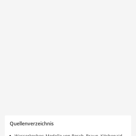
Quellenverzeichnis
Wasserkocher: Modelle von Bosch, Braun, Kitchenaid,