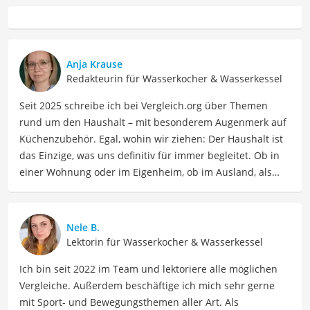
Anja Krause
Redakteurin für Wasserkocher & Wasserkessel
Seit 2025 schreibe ich bei Vergleich.org über Themen
rund um den Haushalt – mit besonderem Augenmerk auf
Küchenzubehör. Egal, wohin wir ziehen: Der Haushalt ist
das Einzige, was uns definitiv für immer begleitet. Ob in
einer Wohnung oder im Eigenheim, ob im Ausland, als
Single, in der WG oder mit Familie – ich habe viele Wohn-
und Lebensformen selbst erlebt. Genau aus dieser
Erfahrung heraus berichte ich über Produkte und
Nele B.
Lösungen, die den Alltag erleichtern und praktische
Lektorin für Wasserkocher & Wasserkessel
Helfer für Küche und Haushalt bieten.
Ich bin seit 2022 im Team und lektoriere alle möglichen
Der Philips-Wasserkocher-Vergleich ist aus unserer Sicht
Vergleiche. Außerdem beschäftige ich mich sehr gerne
besonders empfehlenswert für
Teetrinker
und
Familien
.
mit Sport- und Bewegungsthemen aller Art. Als