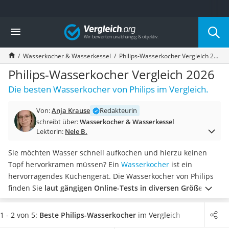
Die beliebtesten Vergleiche nach Kategorie
Vergleich
Haushalt
Wassersprudler
Wasserkocher & Wasserkessel
Philips-Wasserkocher Vergleich 2026
Zentralstaubsauger
Brotbackautomat
Philips-Wasserkocher Vergleich 2026
Wischroboter
Die besten Wasserkocher von Philips im Vergleich.
Wäschespinne
Industriestaubsauger
Von:
Anja Krause
Redakteurin
Spülmaschinentabs
schreibt über:
Wasserkocher & Wasserkessel
Akku-Staubsauger
Lektorin:
Nele B.
Eierkocher
AEG-Waschmaschine
Sie möchten Wasser schnell aufkochen und hierzu keinen
Saug-Wisch-Roboter
Topf hervorkramen müssen? Ein
Wasserkocher
ist ein
Handstaubsauger
hervorragendes Küchengerät. Die Wasserkocher von Philips
Milchaufschäumer
finden Sie
laut gängigen Online-Tests in diversen Größen
Kondenstrockner
und Ausführungen
. Darin können Sie große Mengen Wasser
Reiskocher
erhitzen, bei Bedarf aber auch nur die Menge für eine
1 - 2 von 5:
Beste Philips-Wasserkocher
im Vergleich
Heißwasserspender
Teetasse aufkochen.
Wählen Sie jetzt aus unserer