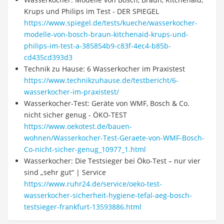
Krups und Philips im Test - DER SPIEGEL
https://www.spiegel.de/tests/kueche/wasserkocher-
modelle-von-bosch-braun-kitchenaid-krups-und-
philips-im-test-a-385854b9-c83f-4ec4-b85b-
cd435cd393d3
Technik zu Hause: 6 Wasserkocher im Praxistest
https://www.technikzuhause.de/testbericht/6-
wasserkocher-im-praxistest/
Wasserkocher-Test: Geräte von WMF, Bosch & Co.
nicht sicher genug - ÖKO-TEST
https://www.oekotest.de/bauen-
wohnen/Wasserkocher-Test-Geraete-von-WMF-Bosch-
Co-nicht-sicher-genug_10977_1.html
Wasserkocher: Die Testsieger bei Öko-Test – nur vier
sind „sehr gut“ | Service
https://www.ruhr24.de/service/oeko-test-
wasserkocher-sicherheit-hygiene-tefal-aeg-bosch-
testsieger-frankfurt-13593886.html