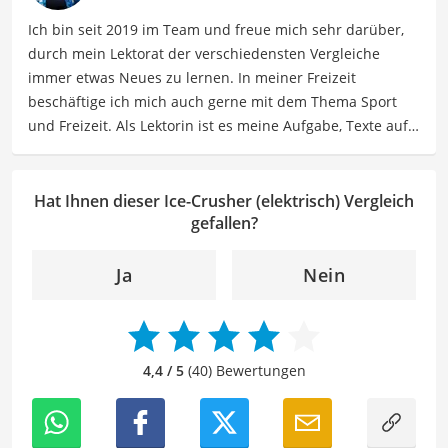
Helfer für Küche und Haushalt bieten.
Ich bin seit 2019 im Team und freue mich sehr darüber,
Der Ice-Crusher elektrisch-Vergleich ist aus unserer Sicht
durch mein Lektorat der verschiedensten Vergleiche
besonders empfehlenswert für
Barkeeper
.
immer etwas Neues zu lernen. In meiner Freizeit
beschäftige ich mich auch gerne mit dem Thema Sport
und Freizeit. Als Lektorin ist es meine Aufgabe, Texte auf
ihre inhaltliche Richtigkeit, sprachliche Präzision und
Lesbarkeit zu überprüfen. Mein Ziel ist es, unseren
Autoren dabei zu helfen, ihre Botschaften klar und
Hat Ihnen dieser Ice-Crusher (elektrisch) Vergleich
effektiv zu kommunizieren. Durch meine Leidenschaft für
gefallen?
das geschriebene Wort und meine breitgefächerten
Interessen, bringe ich frische Perspektiven sowie neue
Ja
Nein
Ideen in den Lektoratsprozess ein, um sicherzustellen,
dass die Texte sowohl qualitativ hochwertig als auch
ansprechend sind.
4,4 / 5
(40) Bewertungen