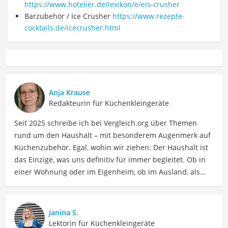
https://www.hotelier.de/lexikon/e/eis-crusher
Barzubehör / Ice Crusher
https://www.rezepte-
cocktails.de/icecrusher.html
Anja Krause
Redakteurin für Küchenkleingeräte
Seit 2025 schreibe ich bei Vergleich.org über Themen
rund um den Haushalt – mit besonderem Augenmerk auf
Küchenzubehör. Egal, wohin wir ziehen: Der Haushalt ist
das Einzige, was uns definitiv für immer begleitet. Ob in
einer Wohnung oder im Eigenheim, ob im Ausland, als
Single, in der WG oder mit Familie – ich habe viele Wohn-
und Lebensformen selbst erlebt. Genau aus dieser
Erfahrung heraus berichte ich über Produkte und
Janina S.
Lösungen, die den Alltag erleichtern und praktische
Lektorin für Küchenkleingeräte