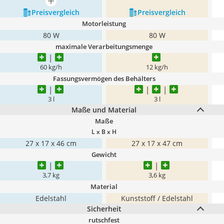
mehr anzeigen
Preis­vergleich
Preis­vergleich
Motorleistung
80 W
80 W
maximale Verarbeitungsmenge
60 kg/h
12 kg/h
Fassungsvermögen des Behälters
3 l
3 l
Maße und Material
Maße
L x B x H
27 x 17 x 46 cm
27 x 17 x 47 cm
Gewicht
3,7 kg
3,6 kg
Material
Edelstahl
Kunststoff / Edelstahl
Sicherheit
rutschfest