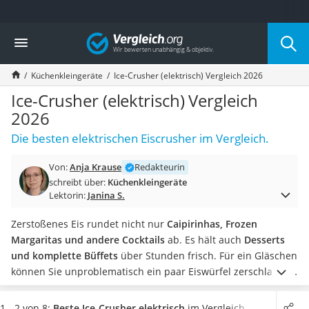
Die beliebtesten Vergleiche nach Kategorie
Vergleich
Haushalt
Wassersprudler
Küchenkleingeräte
Ice-Crusher (elektrisch) Vergleich 2026
Zentralstaubsauger
Brotbackautomat
Ice-Crusher (elektrisch) Vergleich
Wischroboter
2026
Wäschespinne
Die besten elektrischen Eiscrusher im Vergleich.
Industriestaubsauger
Spülmaschinentabs
Von:
Anja Krause
Redakteurin
Akku-Staubsauger
schreibt über:
Küchenkleingeräte
Eierkocher
Lektorin:
Janina S.
AEG-Waschmaschine
Saug-Wisch-Roboter
Zerstoßenes Eis rundet nicht nur
Caipirinhas, Frozen
Handstaubsauger
Margaritas und andere Cocktails
ab. Es hält auch
Desserts
Milchaufschäumer
und komplette Büffets
über Stunden frisch. Für ein Gläschen
Kondenstrockner
können Sie unproblematisch ein paar Eiswürfel zerschlagen.
Reiskocher
Für eine ganze Party wird das schnell zum Test für Geduld
Heißwasserspender
und Werkzeug.
Die Lösung: ein Ice-Crusher. Elektrisch
1 - 2 von 8:
Beste Ice-Crusher elektrisch
im Vergleich