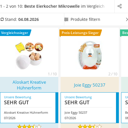
Tierhaarstaubsauger
Eierkocher für die Mikrowelle
auf verschiedene Eier-
1 - 2 von 10:
Beste Eierkocher Mikrowelle
im Vergleich
Ecovacs-Saugroboter
Kapazitäten ausgelegt. Wählen Sie jetzt einen Eierkocher für
Nespresso-Maschine
ein Ei aus unserer Vergleichstabelle aus, wenn Sie in einem
Produkte filtern
Stand:
04.08.2026
Messerschärfer
Single-Haushalt leben. Überzeugt hat uns hier im August
Service
2026 besonders das Modell
Aloskart Kreative Hühnerform
*
Vergleichssieger
Preis-Leistungs-Sieger
Bes
mit seinen Eigenschaften.
1 / 10
2 / 10
Aloskart Kreative
Joie Eggy 50237
Hühnerform
Unsere Bewertung
Unsere Bewertung
U
SEHR GUT
SEHR GUT
Aloskart Kreative Hühnerform
Joie Eggy 50237
B
07/2026
07/2026
0