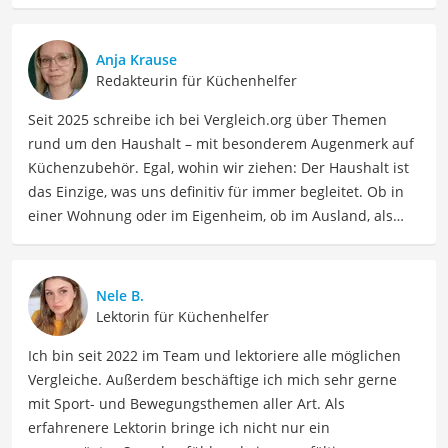
Anja Krause
Redakteurin für Küchenhelfer
Seit 2025 schreibe ich bei Vergleich.org über Themen
rund um den Haushalt – mit besonderem Augenmerk auf
Küchenzubehör. Egal, wohin wir ziehen: Der Haushalt ist
das Einzige, was uns definitiv für immer begleitet. Ob in
einer Wohnung oder im Eigenheim, ob im Ausland, als
Single, in der WG oder mit Familie – ich habe viele Wohn-
und Lebensformen selbst erlebt. Genau aus dieser
Erfahrung heraus berichte ich über Produkte und
Nele B.
Lösungen, die den Alltag erleichtern und praktische
Lektorin für Küchenhelfer
Helfer für Küche und Haushalt bieten.
Ich bin seit 2022 im Team und lektoriere alle möglichen
Der Eierkocher Mikrowelle-Vergleich ist aus unserer Sicht
Vergleiche. Außerdem beschäftige ich mich sehr gerne
besonders empfehlenswert für
Eierliebhaber
.
mit Sport- und Bewegungsthemen aller Art. Als
erfahrenere Lektorin bringe ich nicht nur ein