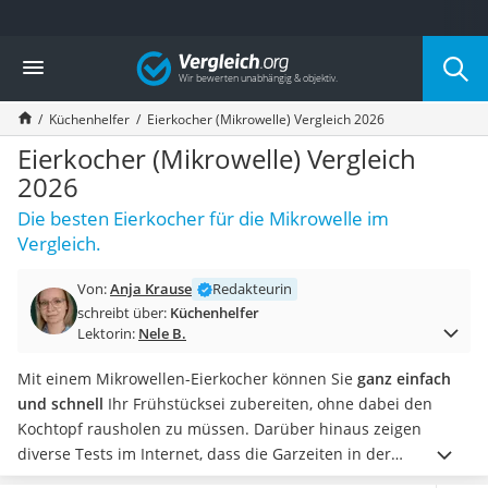
Die beliebtesten Vergleiche nach Kategorie
Vergleich
Haushalt
Wassersprudler
Küchenhelfer
Eierkocher (Mikrowelle) Vergleich 2026
Zentralstaubsauger
Brotbackautomat
Eierkocher (Mikrowelle) Vergleich
Wischroboter
2026
Wäschespinne
Die besten Eierkocher für die Mikrowelle im
Industriestaubsauger
Vergleich.
Spülmaschinentabs
Akku-Staubsauger
Von:
Anja Krause
Redakteurin
Eierkocher
schreibt über:
Küchenhelfer
AEG-Waschmaschine
Lektorin:
Nele B.
Saug-Wisch-Roboter
Handstaubsauger
Mit einem Mikrowellen-Eierkocher können Sie
ganz einfach
Milchaufschäumer
und schnell
Ihr Frühstücksei zubereiten, ohne dabei den
Kondenstrockner
Kochtopf rausholen zu müssen. Darüber hinaus zeigen
Reiskocher
diverse Tests im Internet, dass die Garzeiten in der
Heißwasserspender
Mikrowelle verhältnismäßig kurz sind.
Je nach Modell ist ein