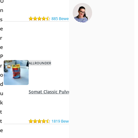
U
n
885 Bewertungen
s
e
r
e
P
ALLROUNDER
r
o
d
Somat Classic Pulver
u
k
t
t
1819 Bewertungen
e