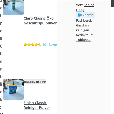
S
Von:
Sabine
c
Haag
h
Expertin
Claro Classic Öko
Fachbereich:
n
Geschirrspülpulver
Geschirr
e
reinigen
Redakteur:
ll
Tobias G.
301 Bewertungen
ü
b
e
r
b
EINSTEIGER-TIPP
li
c
k
Finish Classic
:
Reiniger Pulver