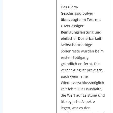
e
n
Das Claro-
p
Geschirrspülpulver
u
überzeugte im Test mit
l
zuverlässiger
v
Reinigungsleistung und
e
einfacher Dosierbarkeit
.
r
Selbst hartnäckige
a
Soßenreste wurden beim
l
ersten Spülgang
l
gründlich entfernt. Die
t
Verpackung ist praktisch,
ä
auch wenn eine
g
Wiederverschlussmöglich
l
keit fehlt. Für Haushalte,
i
die Wert auf Leistung und
c
ökologische Aspekte
h
legen, war es der