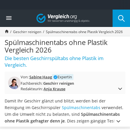
Die beliebtesten Vergleiche nach Kategorie
Vergleich
Haushalt
Wassersprudler
Geschirr reinigen
Spülmaschinentabs ohne Plastik Vergleich 2026
Zentralstaubsauger
Brotbackautomat
Spülmaschinentabs ohne Plastik
Wischroboter
Vergleich 2026
Wäschespinne
Die besten Geschirrspültabs ohne Plastik im
Industriestaubsauger
Vergleich.
Spülmaschinentabs
Akku-Staubsauger
Von:
Sabine Haag
Expertin
Eierkocher
Fachbereich:
Geschirr reinigen
AEG-Waschmaschine
Redakteurin:
Anja Krause
Saug-Wisch-Roboter
Handstaubsauger
Damit Ihr Geschirr glänzt und blitzt, werden bei der
Milchaufschäumer
Reinigung im Geschirrspüler
Spülmaschinentabs
verwendet.
Kondenstrockner
Um die Umwelt nicht zu belasten, sind
Spülmaschinentabs
Reiskocher
ohne Plastik gefragter denn je
. Dies zeigen gängige Tests im
Heißwasserspender
Internet. Die wasserlöslichen Hüllen um die Tabs lösen sich