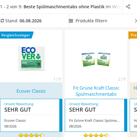
Tierhaarstaubsauger
durch den Kontakt mit Wasser auf.
Wählen Sie jetzt aus
1 - 2 von 9:
Beste Spülmaschinentabs ohne Plastik
im Vergleich
Ecovacs-Saugroboter
unserer Produkttabelle
salzhaltige Spülmaschinentabs ohne
Nespresso-Maschine
Plastik
, damit Ihr Geschirr und die Wasserschläuche der
Produkte filtern
Stand:
06.08.2026
Messerschärfer
Spülmaschine nicht verkalken. Überzeugt hat uns hier im
Service
August 2026 besonders das Modell
Ecover Classic
*
mit
Vergleichssieger
Pre
seinen Eigenschaften.
1 / 9
2 / 9
Fit Grüne Kraft Classic
H
Ecover Classic
Spülmaschinentabs
Unsere Bewertung
Unsere Bewertung
U
SEHR GUT
SEHR GUT
Ecover Classic
Fit Grüne Kraft Classic Spülmaschinentabs
08/2026
08/2026
0