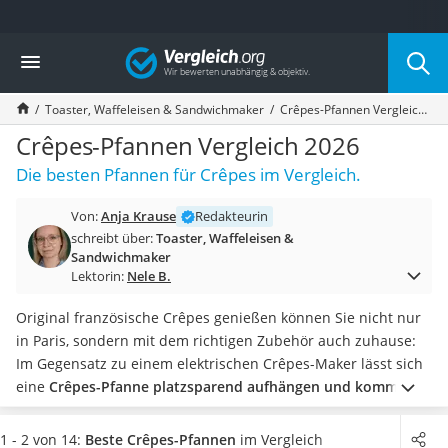
Die beliebtesten Vergleiche nach Kategorie
Vergleich
Haushalt
Wassersprudler
Toaster, Waffeleisen & Sandwichmaker
Crêpes-Pfannen Vergleich 2026
Zentralstaubsauger
Brotbackautomat
Crêpes-Pfannen Vergleich 2026
Wischroboter
Die besten Pfannen für Crêpes im Vergleich.
Wäschespinne
Industriestaubsauger
Von:
Anja Krause
Redakteurin
Spülmaschinentabs
schreibt über:
Toaster, Waffeleisen &
Akku-Staubsauger
Sandwichmaker
Eierkocher
Lektorin:
Nele B.
AEG-Waschmaschine
Original französische Crêpes genießen können Sie nicht nur
Saug-Wisch-Roboter
in Paris, sondern mit dem richtigen Zubehör auch zuhause:
Handstaubsauger
Im Gegensatz zu einem elektrischen Crêpes-Maker lässt sich
Milchaufschäumer
eine
Crêpes-Pfanne platzsparend aufhängen und kommt
Kondenstrockner
dank ihrer einfachen Handhabung ungeübten Crêpes-
Reiskocher
Bäckern entgegen
.
Wählen Sie aus unserer Vergleichs-
Heißwasserspender
1 - 2 von 14:
Beste Crêpes-Pfannen
im Vergleich