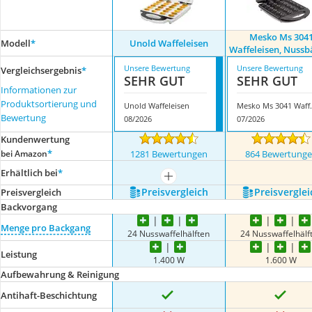
Mesko Ms 304
Modell
*
Unold Waffeleisen
Waffeleisen, Nussb
Unsere Bewertung
Unsere Bewertung
Vergleichsergebnis
*
SEHR GUT
SEHR GUT
Informationen zur
Produktsortierung und
Unold Waffeleisen
Mesko Ms 3041
Bewertung
08/2026
07/2026
Kundenwertung
*
bei Amazon
1281 Bewertungen
864 Bewertung
Erhältlich bei
*
mehr anzeigen
Preis­vergleich
Preis­verglei
Preis­vergleich
Backvorgang
Menge pro Backgang
24 Nusswaffelhälften
24 Nusswaffelhälf
Leistung
1.400 W
1.600 W
Aufbewahrung & Reinigung
Antihaft-Beschichtung