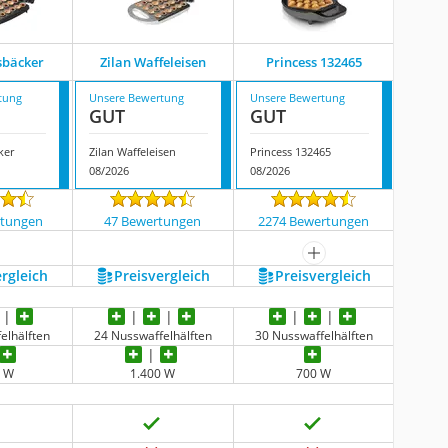
sbäcker
Zilan Waffeleisen
Princess 132465
tung
Unsere Bewertung
Unsere Bewertung
GUT
GUT
ker
Zilan Waffeleisen
Princess 132465
08/2026
08/2026
rtungen
47 Bewertungen
2274 Bewertungen
mehr anzeigen
ergleich
Preis­vergleich
Preis­vergleich
elhälften
24 Nusswaffelhälften
30 Nusswaffelhälften
0 W
1.400 W
700 W