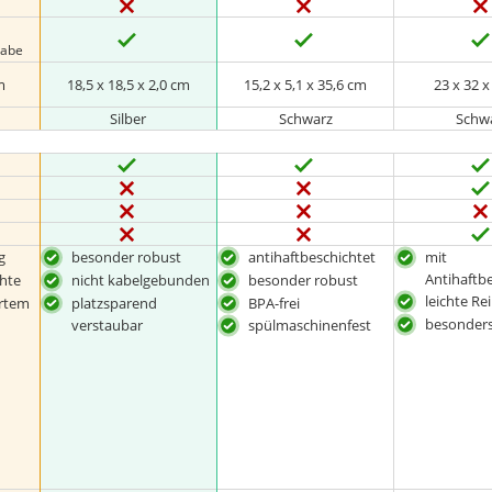
gabe
m
‎18,5 x 18,5 x 2,0 cm
15,2 x 5,1 x 35,6 cm
23 x 32 
Silber
Schwarz
Schw
g
besonder robust
antihaftbeschichtet
mit
Antihaftb
chte
nicht kabelgebunden
besonder robust
leichte Re
ertem
platzsparend
BPA-frei
besonders
verstaubar
spülmaschinenfest