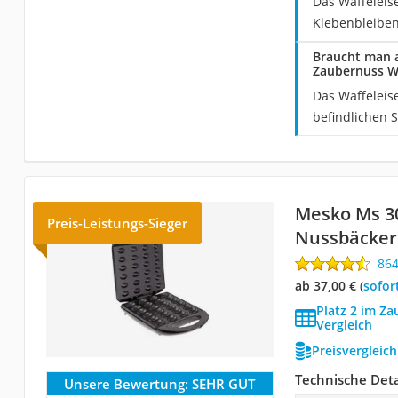
Das Waffeleise
Klebenbleiben
Braucht man 
Zaubernuss Wa
Das Waffeleis
befindlichen 
Mesko Ms 30
Preis-Leistungs-Sieger
Nussbäcker
86
ab 37,00 €
(
Sofor
Platz 2 im Z
Vergleich
Preisvergleic
Technische Deta
Unsere Bewertung:
SEHR GUT