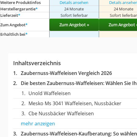
Weitere Produktinfos
Details ansehen
Details ansehe
Herstellergarantie
*
24 Monate
24 Monate
Lieferzeit
*
Sofort lieferbar
Sofort lieferba
Zum Angebot »
Zum Angebot 
Zum Angebot
*
Erhältlich bei
*
Inhaltsverzeichnis
Zaubernuss-Waffeleisen Vergleich 2026
Die besten Zaubernuss-Waffeleisen:
Wählen Sie Ih
Unold Waffeleisen
Mesko Ms 3041 Waffeleisen, Nussbäcker
Cbe Nussbäcker Waffeleisen
mehr anzeigen
Zaubernuss-Waffeleisen-Kaufberatung
: So wähle