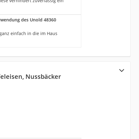
iese verhindert zuverlässig ein
erwendung des Unold 48360
ganz einfach in die im Haus
eleisen, Nussbäcker