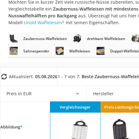
Möchten Sie in kurzer Zeit viele russische Nüsse zubereiten, 
Saug-Wisch-Robot
Vergleichstabelle ein
Zaubernuss-Waffeleisen mit mindestens
Handstaubsauger
Nusswaffelhälften pro Backgang
aus. Überzeugt hat uns hier
Modell
Unold Waffeleisen
*
mit seinen Eigenschaften.
Milchaufschäumer
Kondenstrockner
Zaubernuss-Waffeleisen
drehbare Waffeleisen
Reiskocher
Sahnespender
Waffeleisen
Doppel-Waffele
Heißwasserspend
Tierhaarstaubsau
Ecovacs-Saugrobo
Aktualisiert:
05.08.2026
1 - 7 von 7:
Beste Zaubernuss-Waffelei
Nespresso-Maschi
Preis in EUR
Hersteller
Messerschärfer
Service
Vergleichssieger
Preis-Leistungs-Si
Abbildung
*