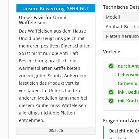
Technische Deta
Unsere Bewertung:
SEHR GUT
Modell
Unser Fazit für Unold
Waffeleisen:
Antihaft-Besch
Das Waffeleisen aus dem Hause
Platten heraus
Unold überzeugt uns gleich mit
mehreren positiven Eigenschaften.
Vorteile
So ist nicht nur die Anti-Haft-
Beschichtung praktisch, die
durch Ant
wärmeisolierten Griffe bieten
Lebensmit
zudem guten Schutz. Außerdem
lässt sich das Produkt vertikal
formen un
verstauen. Im Unterschied zu
inkl. Bed
anderen Modellen kann man bei
mit Kontr
diesem Zaubernuss-Waffeleisen
allerdings nicht die Platten
entnehmen.
Fragen und Ant
08/2026
Besteht die G