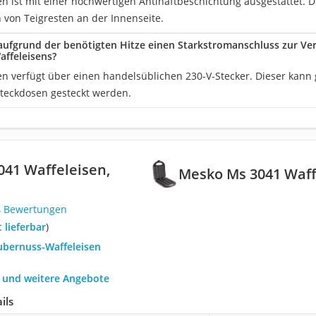
n ist mit einer hochwertigen Antihaftbeschichtung ausgestattet. D
 von Teigresten an der Innenseite.
aufgrund der benötigten Hitze einen Starkstromanschluss zur V
ffeleisens?
en verfügt über einen handelsüblichen 230-V-Stecker. Dieser kann 
Steckdosen gesteckt werden.
41 Waffeleisen,
Mesko Ms 3041 Waff
4 Bewertungen
t lieferbar
)
aubernuss-Waffeleisen
h und weitere Angebote
ils