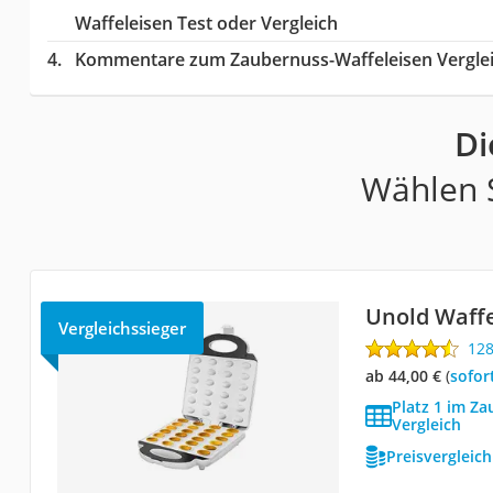
Waffeleisen Test oder Vergleich
Kommentare zum Zaubernuss-Waffeleisen Vergle
Di
Wählen S
Unold Waff
Vergleichssieger
12
ab 44,00 €
(
Sofor
Platz 1 im Z
Vergleich
Preisvergleic