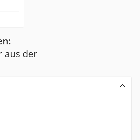
en:
r aus der