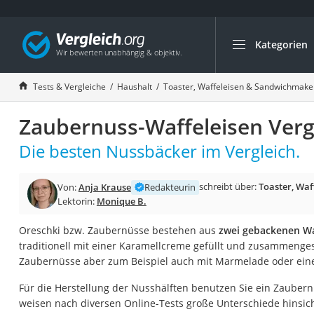
Kategorien
Die beliebtesten V
Haushalt
Tests & Vergleiche
Haushalt
Toaster, Waffeleisen & Sandwichmake
Wassersprudler
Zaubernuss-Waffeleisen Verg
Zentralstaubsauge
Brotbackautomat
Die besten Nussbäcker im Vergleich.
Wischroboter
schreibt über:
Toaster, Wa
Von:
Anja Krause
Redakteurin
Wäschespinne
Lektorin:
Monique B.
Industriestaubsau
Oreschki bzw. Zaubernüsse bestehen aus
zwei gebackenen Wa
Spülmaschinentab
traditionell mit einer Karamellcreme gefüllt und zusammenges
Akku-Staubsauger
Zaubernüsse aber zum Beispiel auch mit Marmelade oder eine
Eierkocher
Für die Herstellung der Nusshälften benutzen Sie ein Zaubern
AEG-Waschmaschi
weisen nach diversen Online-Tests große Unterschiede hinsicht