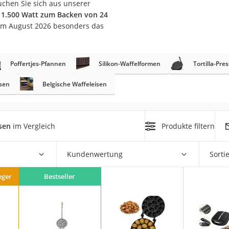
suchen Sie sich aus unserer
er
 1.500 Watt zum Backen von 24
 im August 2026 besonders das
Poffertjes-Pfannen
Silikon-Waffelformen
Tortilla-Pre
isen
Belgische Waffeleisen
er
ger
ter
sen
im Vergleich
Produkte filtern
ne
Kundenwertung
Sorti
eger
Bestseller