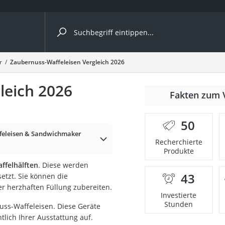
ergleiche nach Kategorie
r
Zaubernuss-Waffeleisen Vergleich 2026
leich 2026
r
Fakten zum 
50
ffeleisen & Sandwichmaker
Recherchierte
Produkte
ger
ffelhälften
. Diese werden
s
43
etzt. Sie können die
r herzhaften Füllung zubereiten.
Investierte
Stunden
uss-Waffeleisen. Diese Geräte
ne
lich Ihrer Ausstattung auf.