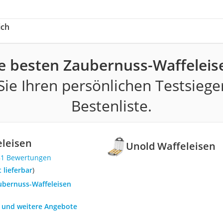
ich
e besten Zaubernuss-Waffeleis
ie Ihren persönlichen Testsiege
Bestenliste.
eleisen
Unold Waffeleisen
81 Bewertungen
t lieferbar
)
aubernuss-Waffeleisen
h und weitere Angebote