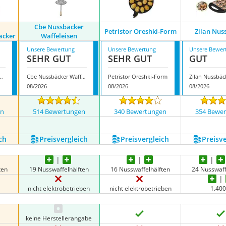
1
Cbe Nussbäcker
Petristor Oreshki-Form
Zilan Nus
äcker
Waffeleisen
Unsere Bewertung
Unsere Bewertung
Unsere Bewer
SEHR GUT
SEHR GUT
GUT
 Waffeleisen, Nussbäcker
Cbe Nussbäcker Waffeleisen
Petristor Oreshki-Form
Zilan Nussbäc
08/2026
08/2026
08/2026
en
514 Bewertungen
340 Bewertungen
354 Bewe
ch
Preis­vergleich
Preis­vergleich
Preis­v
ten
19 Nusswaffelhälften
16 Nusswaffelhälften
24 Nusswaff
nicht elektrobetrieben
nicht elektrobetrieben
1.40
keine Herstellerangabe