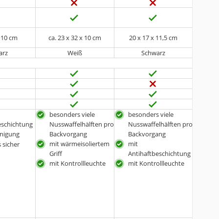
x 10 cm
ca. 23 x 32 x 10 cm
20 x 17 x 11,5 cm
arz
Weiß
Schwarz
besonders viele
besonders viele
eschichtung
Nusswaffelhälften pro
Nusswaffelhälften pro
inigung
Backvorgang
Backvorgang
mit wärmeisoliertem
mit
 sicher
Griff
Antihaftbeschichtung
mit Kontrollleuchte
mit Kontrollleuchte