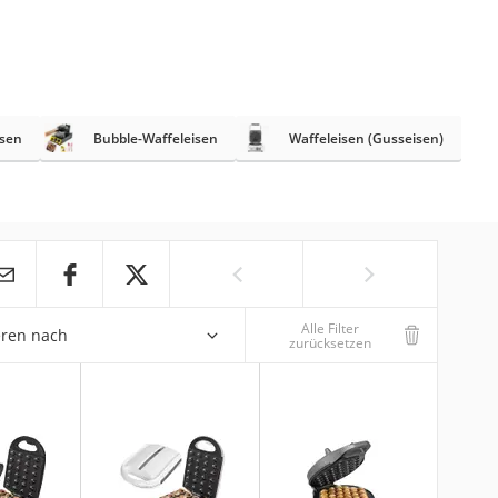
ssen
Bubble-Waffeleisen
Waffeleisen (Gusseisen)
Alle Filter
eren nach
zurücksetzen