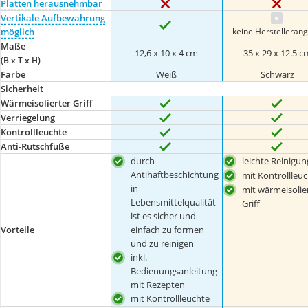
Platten herausnehmbar
Vertikale Aufbewahrung
keine Herstelleran
möglich
Maße
12,6 x 10 x 4 cm
35 x 29 x 12.5 c
(B x T x H)
Farbe
Weiß
Schwarz
Sicherheit
Wärmeisolierter Griff
Verriegelung
Kontrollleuchte
Anti-Rutschfüße
durch
leichte Reinigun
Antihaftbeschichtung
mit Kontrollleu
in
mit wärmeisoli
Lebensmittelqualität
Griff
ist es sicher und
einfach zu formen
Vorteile
und zu reinigen
inkl.
Bedienungsanleitung
mit Rezepten
mit Kontrollleuchte