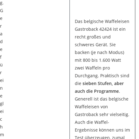
g.
G
e
Das belgische Waffeleisen
r
Gastroback 42424 ist ein
a
recht großes und
d
schweres Gerät. Sie
e
backen (je nach Modus)
f
mit 800 bis 1.600 Watt
ü
zwei Waffeln pro
r
Durchgang. Praktisch sind
ei
die
sieben Stufen, aber
n
auch die Programme
.
e
Generell ist das belgische
gl
Waffeleisen von
ei
Gastroback sehr vielseitig.
c
Auch die Waffel-
h
Ergebnisse können uns im
m
Test überzeugen, zumal