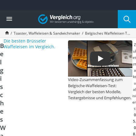
Die beliebtesten Vergleiche nach Kategorie
Vergleich
Haushalt
Wassersprudler
Toaster, Waffeleisen & Sandwichmaker
Belgisches Waffeleisen Test 2026
Zentralstaubsauger
Die besten Brüsseler
Brotbackautomat
B
Z
Waffeleisen im Vergleich.
Wischroboter
ul
e
Wäschespinne
et
l
Industriestaubsauger
zt
Spülmaschinentabs
g
a
Akku-Staubsauger
kt
i
Video-Zusammenfassung zum
Eierkocher
u
s
Belgische-Waffeleisen-Test:
al
AEG-Waschmaschine
Vergleich der besten Modelle,
c
isi
Saug-Wisch-Roboter
Testergebnisse und Empfehlungen.
h
er
Handstaubsauger
t:
e
Milchaufschäumer
0
Kondenstrockner
s
5.
Reiskocher
W
0
Heißwasserspender
8.
a