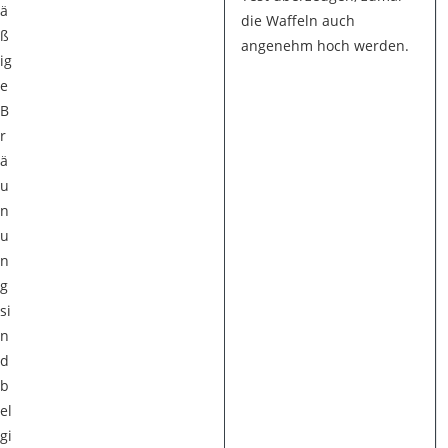
ä
die Waffeln auch
ß
angenehm hoch werden.
ig
e
B
r
ä
u
n
u
n
g
si
n
d
b
el
gi