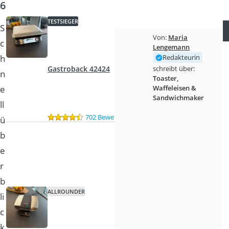
6
TESTSIEGER
S
Von:
Maria
c
Lengemann
h
Redakteurin
schreibt über:
Gastroback 42424
n
Toaster,
e
Waffeleisen &
Sandwichmaker
ll
702 Bewertungen
ü
b
e
r
b
ALLROUNDER
li
c
k