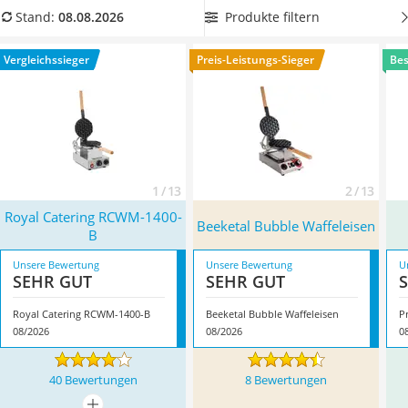
Tierhaarstaubsauger
unserer Vergleichstabelle
ein Bubble-Waffeleisen mit
Produkte filtern
Stand:
08.08.2026
Ecovacs-Saugroboter
Rotationsfunktion
, das besonders gleichmäßige
Nespresso-Maschine
Backergebnisse ermöglicht. Überzeugt hat uns hier im
Vergleichssieger
Preis-Leistungs-Sieger
Bes
Messerschärfer
August 2026 besonders das Modell
Royal Catering RCWM-
Service
1400-B
*
mit seinen Eigenschaften.
1 / 13
2 / 13
Royal Catering RCWM-1400-
Beeketal Bubble Waffeleisen
B
Unsere Bewertung
Unsere Bewertung
U
SEHR GUT
SEHR GUT
Royal Catering RCWM-1400-B
Beeketal Bubble Waffeleisen
P
08/2026
08/2026
0
40 Bewertungen
8 Bewertungen