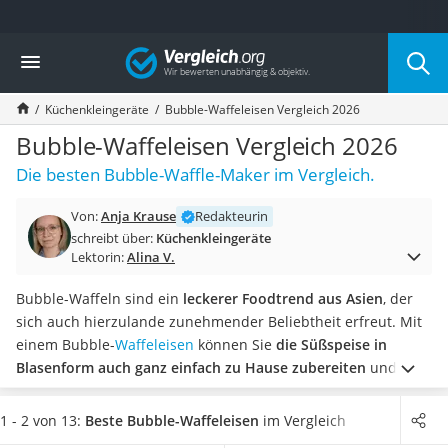
Die beliebtesten Vergleiche nach Kategorie
Vergleich
Haushalt
Wassersprudler
Küchenkleingeräte
Bubble-Waffeleisen Vergleich 2026
Zentralstaubsauger
Brotbackautomat
Bubble-Waffeleisen Vergleich 2026
Wischroboter
Die besten Bubble-Waffle-Maker im Vergleich.
Wäschespinne
Industriestaubsauger
Von:
Anja Krause
Redakteurin
Spülmaschinentabs
schreibt über:
Küchenkleingeräte
Akku-Staubsauger
Lektorin:
Alina V.
Eierkocher
AEG-Waschmaschine
Bubble-Waffeln sind ein
leckerer Foodtrend aus Asien
, der
Saug-Wisch-Roboter
sich auch hierzulande zunehmender Beliebtheit erfreut. Mit
Handstaubsauger
einem Bubble-
Waffeleisen
können Sie
die Süßspeise in
Milchaufschäumer
Blasenform auch ganz einfach zu Hause zubereiten
und
Kondenstrockner
nach Belieben mit Toppings garnieren.
Wie gängige Tests im
Reiskocher
Internet zeigen,
heizen leistungsstarke Modelle schneller auf
1 - 2 von 13:
Beste Bubble-Waffeleisen
im Vergleich
Heißwasserspender
als solche mit niedriger Wattzahl. Wählen Sie jetzt aus