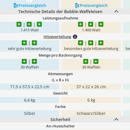
mehr anzeigen
Preis­vergleich
Preis­vergleich
Technische Details der Bubble-Waffeleisen
Leistungsaufnahme
1.415 Watt
1.400 Watt
Hitzeverteilung
sehr gute Hitzeverteilung
besonders gute Hitzeverteilung
be
Menge pro Backvorgang
30 Waffeln
30 Waffeln
Abmessungen
(L x B x H)
71,5 x 57,5 x 22,5 cm
‎37 x 22 x 26 cm
Gewicht
6,4 kg
6 kg
Farbe
Silber
Schwarz/Silber
Sicherheit
An-/Ausschalter