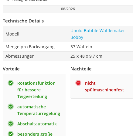
08/2026
Technische Details
Unold Bubble Wafflemaker
Modell
Bobby
Menge pro Backvorgang
37 Waffeln
Abmessungen
‎25 x 48 x 9,7 cm
Vorteile
Nachteile
Rotationsfunktion
nicht
für bessere
spülmaschinenfest
Teigverteilung
automatische
Temperaturregelung
Abschaltautomatik
besonders große