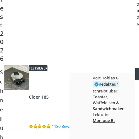
Tierhaarstaubsauger
2
e
Ecovacs-Saugroboter
0
s
Nespresso-Maschine
2
t
Messerschärfer
6
Service
2
0
2
6
TESTSIEGER
S
Von:
Tobias G.
c
Redakteur
h
schreibt über:
Toaster,
Cloer 185
n
Waffeleisen &
e
Sandwichmaker
Lektorin:
ll
Monique B.
1180 Bewertungen
ü
b