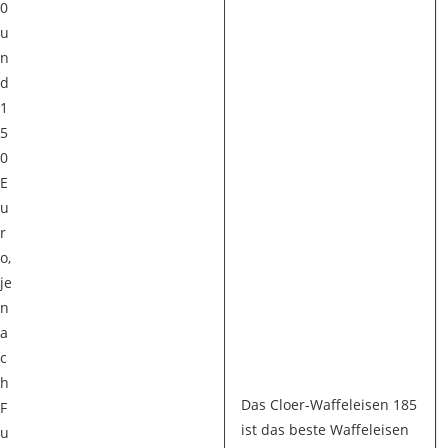
0
u
n
d
1
5
0
E
u
r
o,
je
n
a
c
h
Das Cloer-Waffeleisen 185
F
ist das beste Waffeleisen
u