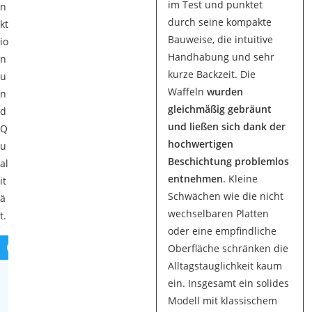
im Test und punktet
n
durch seine kompakte
kt
Bauweise, die intuitive
io
Handhabung und sehr
n
kurze Backzeit. Die
u
Waffeln
wurden
n
gleichmäßig gebräunt
d
und ließen sich dank der
Q
hochwertigen
u
Beschichtung problemlos
al
entnehmen
. Kleine
it
Schwächen wie die nicht
ä
wechselbaren Platten
t.
oder eine empfindliche
Oberfläche schränken die
S
Alltagstauglichkeit kaum
o
ein. Insgesamt ein solides
w
Modell mit klassischem
u