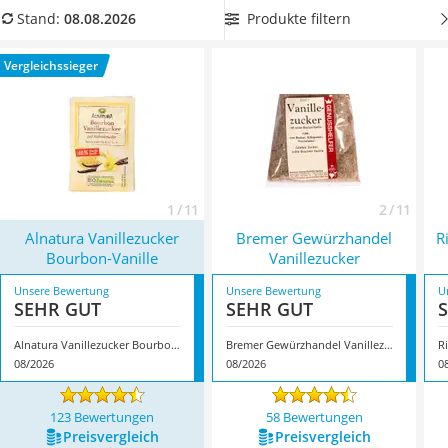
MCT-Öl
Gerichten
. Oder geben Sie eine Prise in würziges
Goldene-
Produkte filtern
Stand:
08.08.2026
Trüffelöl
Milch-Pulver
! Wählen Sie jetzt
Vanillezucker in einer
Erythrit
wiederverschließbaren Verpackung
- das feine Aroma bleibt
Vergleichssieger
Müsli ohne Zuckerzusatz
so lange erhalten. Überzeugt hat uns hier im August 2026
Service
besonders das Modell
Alnatura Vanillezucker Bourbon-
Vanille
*
mit seinen Eigenschaften.
1 / 11
2 / 11
Alnatura Vanillezucker
Bremer Gewürzhandel
R
Bourbon-Vanille
Vanillezucker
Unsere Bewertung
Unsere Bewertung
U
SEHR GUT
SEHR GUT
Alnatura Vanillezucker Bourbon-Vanille
Bremer Gewürzhandel Vanillezucker
08/2026
08/2026
0
123 Bewertungen
58 Bewertungen
Preis­vergleich
Preis­vergleich