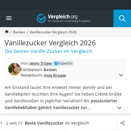
Die beliebtesten Vergleiche nach Kategorie
Vergleich
Lebensmittel
Schwarzkümmelöl
Backen
Vanillezucker Vergleich 2026
Knäckebrot
Schwarzkümmelöl-Kapseln
Vanillezucker Vergleich 2026
Manukahonig
Die besten Vanille-Zucker im Vergleich.
Eiklar
Astronautenkost
Von:
Jenny Tröger
Expertin
Balsamico-Essig
Fachbereich:
Backen
Schwarzkümmelöl bio
Redakteurin:
Anja Krause
Sardinen
Honig
Am Eisstand lautet Ihre Antwort immer Vanille und bei
Gemüsebrühe
Vanillekipferl leuchten Ihre Augen? Sie lieben Crème brûlée
Eiskaffee-Pulver
und Vanillesoßen in jeglicher Variation? Als
passionierter
Irischer Whiskey
Vanilleliebhaber gehört Vanillezucker zur
Grapefruitkernextrakt
Standardausrüstung
in Ihren Küchenschrank!
Machen Sie
Matcha-Set
den Test zuhause und verwenden ein Vanillezucker mit
1 - 2 von 11:
Beste Vanillezucker
im Vergleich
Sojasauce
Bourbon-Vanille
auch zum Verfeinern von herzhaften