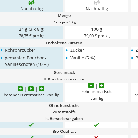
Nachhaltig
Nachhaltig
Menge
Preis pro 1 kg
24 g (3 x 8 g)
100 g
78,75 € pro kg
79,00 € pro kg
Enthaltene Zutaten
•
•
•
Rohrohrzucker
Zucker
Z
•
•
•
gemahlen Bourbon-
Vanille (5 %)
B
Vanilleschoten (10 %)
Geschmack
lt. Kundenrezensionen
sehr aromatisch,
besonders aromatisch, vanillig
be
vanillig
Ohne künstliche
Zusatzstoffe
lt. Herstellerangaben
Bio-Qualität