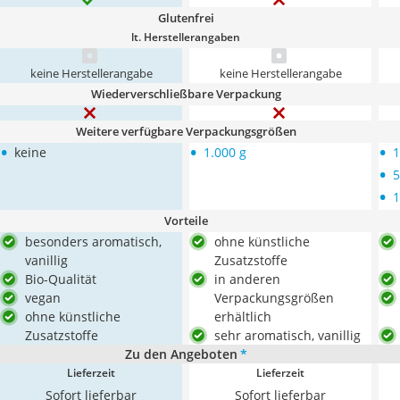
Glutenfrei
lt. Herstellerangaben
keine Herstellerangabe
keine Herstellerangabe
Wiederverschließbare Verpackung
Weitere verfügbare Verpackungsgrößen
•
•
•
keine
1.000 g
1
•
5
•
1
Vorteile
besonders aromatisch,
ohne künstliche
vanillig
Zusatzstoffe
Bio-Qualität
in anderen
vegan
Verpackungsgrößen
ohne künstliche
erhältlich
Zusatzstoffe
sehr aromatisch, vanillig
Zu den Angeboten
*
Lieferzeit
Lieferzeit
Sofort lieferbar
Sofort lieferbar