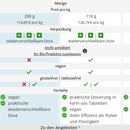
Menge
Preis pro kg
200 g
118 g
114,95 € pro kg
126,19 € pro kg
Verpackung
wiederverschließbare Dose
wiederverschließbare Dose
nicht amidiert
für Bio-Produkte zugelassen
vegan
glutenfrei | laktosefrei
Vorteile
vegan
praktische Dosierung in
praktische
Form von Tabletten
wiederverschließbare
vegan
Dose
mehr Effizienz als Pulver
und Flüssigkeit
Zu den Angeboten
*