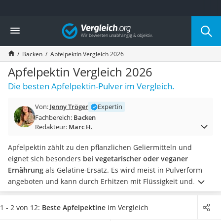
Die beliebtesten Vergleiche nach Kategorie
Vergleich
Lebensmittel
Schwarzkümmelöl
Backen
Apfelpektin Vergleich 2026
Knäckebrot
Schwarzkümmelöl-Kapseln
Apfelpektin Vergleich 2026
Manukahonig
Die besten Apfelpektin-Pulver im Vergleich.
Eiklar
Astronautenkost
Von:
Jenny Tröger
Expertin
Balsamico-Essig
Fachbereich:
Backen
Schwarzkümmelöl bio
Redakteur:
Marc H.
Sardinen
Honig
Apfelpektin zählt zu den pflanzlichen Geliermitteln und
Gemüsebrühe
eignet sich besonders
bei vegetarischer oder veganer
Eiskaffee-Pulver
Ernährung
als Gelatine-Ersatz. Es wird meist in Pulverform
Irischer Whiskey
angeboten und kann durch Erhitzen mit Flüssigkeit und
Grapefruitkernextrakt
Zucker geliert werden.
Laut gängigen Tests im Internet hat
Matcha-Set
das Apfelpektin bei trockener und luftdicht verschlossener
1 - 2 von 12:
Beste Apfelpektine
im Vergleich
Sojasauce
Lagerung
eine sehr lange Haltbarkeit
. Suchen Sie sich jetzt