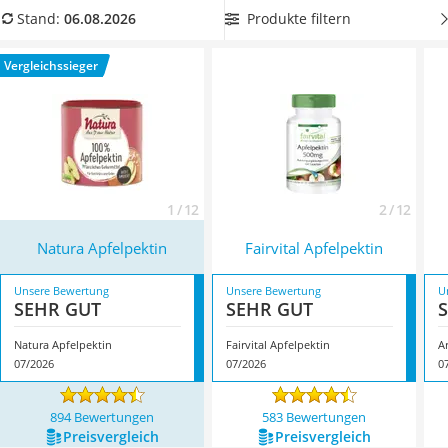
MCT-Öl
Apfelpektin in einer wiederverschließbaren Verpackung aus
Produkte filtern
Stand:
06.08.2026
Trüffelöl
unserer Vergleichstabelle, um es darin gut aufbewahren zu
Erythrit
können. Überzeugt hat uns hier im August 2026 besonders
Vergleichssieger
Müsli ohne Zuckerzusatz
das Modell
Natura Apfelpektin
*
mit seinen Eigenschaften.
Service
1 / 12
2 / 12
Natura Apfelpektin
Fairvital Apfelpektin
Unsere Bewertung
Unsere Bewertung
U
SEHR GUT
SEHR GUT
Natura Apfelpektin
Fairvital Apfelpektin
A
07/2026
07/2026
0
894 Bewertungen
583 Bewertungen
Preis­vergleich
Preis­vergleich