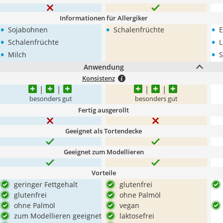
Informationen für Allergiker
•
•
•
Sojabohnen
Schalenfrüchte
E
•
•
Schalenfrüchte
L
•
•
Milch
S
Anwendung
Konsistenz
besonders gut
besonders gut
Fertig ausgerollt
Geeignet als Tortendecke
Geeignet zum Modellieren
Vorteile
geringer Fettgehalt
glutenfrei
glutenfrei
ohne Palmöl
ohne Palmöl
vegan
zum Modellieren geeignet
laktosefrei