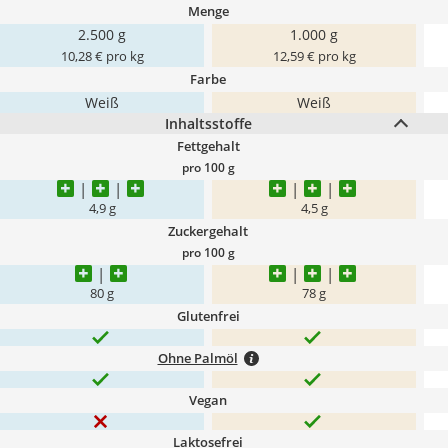
Menge
2.500 g
1.000 g
10,28 € pro kg
12,59 € pro kg
Farbe
Weiß
Weiß
Inhaltsstoffe
Fettgehalt
pro 100 g
4,9 g
4,5 g
Zuckergehalt
pro 100 g
80 g
78 g
Glutenfrei
Ohne Palmöl
Vegan
Laktosefrei