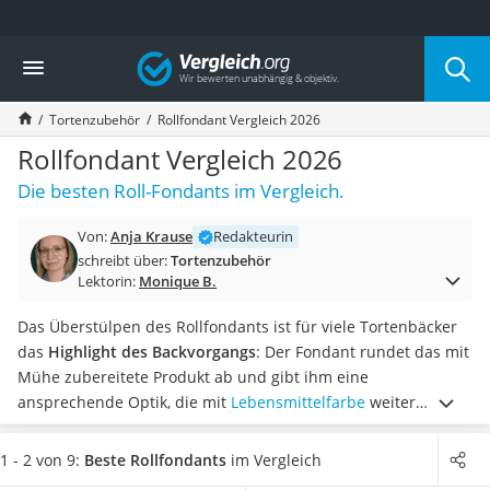
Die beliebtesten Vergleiche nach Kategorie
Vergleich
Haushalt
Wassersprudler
Tortenzubehör
Rollfondant Vergleich 2026
Zentralstaubsauger
Brotbackautomat
Rollfondant Vergleich 2026
Wischroboter
Die besten Roll-Fondants im Vergleich.
Wäschespinne
Industriestaubsauger
Von:
Anja Krause
Redakteurin
Spülmaschinentabs
schreibt über:
Tortenzubehör
Akku-Staubsauger
Lektorin:
Monique B.
Eierkocher
AEG-Waschmaschine
Das Überstülpen des Rollfondants ist für viele Tortenbäcker
Saug-Wisch-Roboter
das
Highlight des Backvorgangs
: Der Fondant rundet das mit
Handstaubsauger
Mühe zubereitete Produkt ab und gibt ihm eine
Milchaufschäumer
ansprechende Optik, die mit
Lebensmittelfarbe
weiter
Kondenstrockner
aufgepeppt werden kann.
Wählen Sie jetzt einen Rollfondant
Reiskocher
aus unserer Tabelle, der sich
sowohl als Tortendecke als
1 - 2 von 9:
Beste Rollfondants
im Vergleich
Heißwasserspender
auch als Modelliermasse eignet
und der den Genuss durch