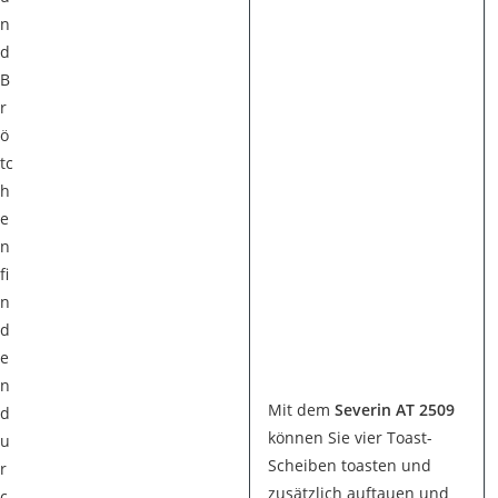
n
d
B
r
ö
tc
h
e
n
fi
n
d
e
n
Mit dem
Severin AT 2509
d
können Sie vier Toast-
u
Scheiben toasten und
r
zusätzlich auftauen und
c