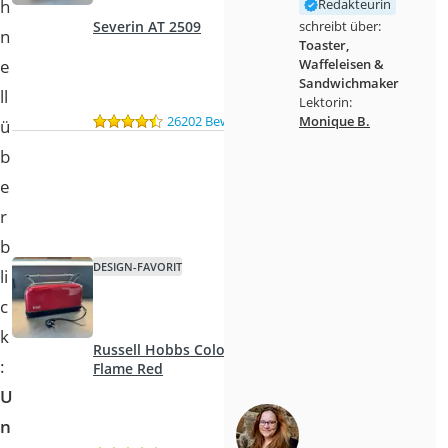
h
Redakteurin
schreibt über:
Severin AT 2509
n
Toaster,
e
Waffeleisen &
Sandwichmaker
ll
Lektorin:
Monique B.
26202 Bewertungen
ü
b
e
r
b
DESIGN-FAVORIT
li
c
k
Russell Hobbs Colours
:
Flame Red
U
n