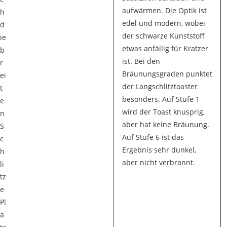
aufwärmen. Die Optik ist
h
edel und modern, wobei
d
der schwarze Kunststoff
ie
etwas anfällig für Kratzer
b
ist. Bei den
r
Bräunungsgraden punktet
ei
der Langschlitztoaster
t
besonders. Auf Stufe 1
e
wird der Toast knusprig,
n
aber hat keine Bräunung.
S
Auf Stufe 6 ist das
c
Ergebnis sehr dunkel,
h
aber nicht verbrannt.
li
tz
e
Pl
a