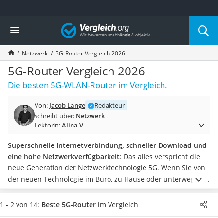
Die beliebtesten Vergleiche nach Kategorie
Vergleich
Elektronik
Powerstation
Netzwerk
5G-Router Vergleich 2026
Monitor 32 Zoll 4K
Fernseher
5G-Router Vergleich 2026
Drucker
Die besten 5G-WLAN-Router im Vergleich.
Desktop-PC
Monitor
Von:
Jacob Lange
Redakteur
Diascanner
schreibt über:
Netzwerk
Laser-Multifunktionsdrucker
Lektorin:
Alina V.
Powerline-Adapter
Powerstation mit Solarpanel
Superschnelle Internetverbindung, schneller Download und
Gaming-PC
eine hohe Netzwerkverfügbarkeit
: Das alles verspricht die
Soundbar
neue Generation der Netzwerktechnologie 5G. Wenn Sie von
17-Zoll-Laptop
der neuen Technologie im Büro, zu Hause oder unterwegs am
Satellitenschüssel
Laptop
Gebrauch machen wollen, benötigen Sie einen 5G-
Gaming-Headset
Router. Online-Tests
unterscheiden zwischen mobilen und
1 - 2 von 14:
Beste 5G-Router
im Vergleich
Schnurloses Telefon
stationären Geräten
.
Wählen Sie jetzt aus unserer