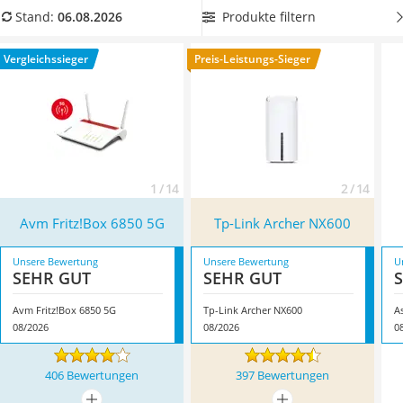
Tablets unter 200 Euro
Vergleichstabelle einen
5G-Router mit USB-Anschluss
und
Produkte filtern
Stand:
06.08.2026
Ladekabel Typ 2 Schuko
NAS- oder Mediaserver-Funktion, wenn Sie USB-Speicher im
Lichtwecker
Heimnetz freigeben und Mediendateien auf kompatiblen
Vergleichssieger
Preis-Leistungs-Sieger
Acer Aspire
Geräten abrufen möchten. Überzeugt hat uns hier im August
Service
2026 besonders das Modell
Avm Fritz!Box 6850 5G
*
mit
seinen Eigenschaften.
1 / 14
2 / 14
Avm Fritz!Box 6850 5G
Tp-Link Archer NX600
Unsere Bewertung
Unsere Bewertung
U
SEHR GUT
SEHR GUT
Avm Fritz!Box 6850 5G
Tp-Link Archer NX600
A
08/2026
08/2026
0
406 Bewertungen
397 Bewertungen