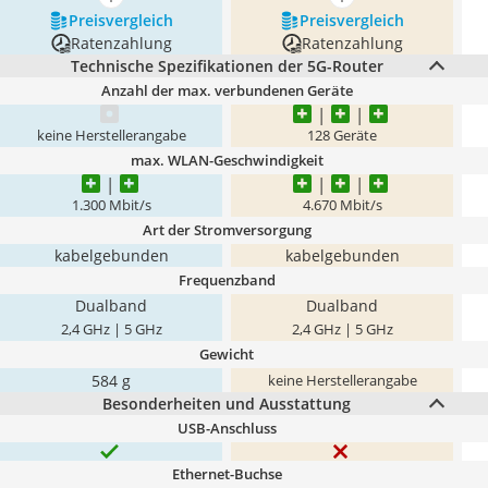
mehr anzeigen
mehr anzeigen
Preis­vergleich
Preis­vergleich
Ratenzahlung
Ratenzahlung
Technische Spezifikationen der 5G-Router
Anzahl der max. verbundenen Geräte
keine Herstellerangabe
128 Geräte
max. WLAN-Geschwindigkeit
1.300 Mbit/s
4.670 Mbit/s
Art der Stromversorgung
kabelgebunden
kabelgebunden
Frequenzband
Dualband
Dualband
2,4 GHz | 5 GHz
2,4 GHz | 5 GHz
Gewicht
584 g
keine Herstellerangabe
Besonderheiten und Ausstattung
USB-Anschluss
Ethernet-Buchse