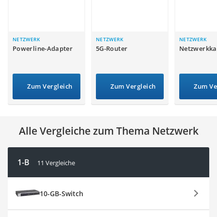
Tablets unter 200 Euro
Ladekabel Typ 2 Schuko
Lichtwecker
Acer Aspire
NETZWERK
NETZWERK
NETZWERK
Powerline-Adapter
5G-Router
Netzwerkka
Service
Zum Vergleich
Zum Vergleich
Zum Ve
Alle Vergleiche zum Thema Netzwerk
1-B
11 Vergleiche
10-GB-Switch