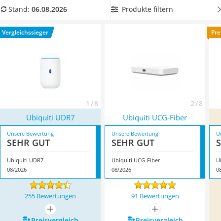
Tablets unter 200 Euro
Datenübertragungsraten
bietet, um beim Surfen im Internet
Produkte filtern
Stand:
06.08.2026
Ladekabel Typ 2 Schuko
& Co. nicht eingeschränkt zu sein. Überzeugt hat uns hier im
Lichtwecker
August 2026 besonders das Modell
Ubiquiti UDR7
*
mit
Vergleichssieger
Pre
Acer Aspire
seinen Eigenschaften.
Service
1 / 8
2 / 8
Ubiquiti UDR7
Ubiquiti UCG-Fiber
Unsere Bewertung
Unsere Bewertung
U
SEHR GUT
SEHR GUT
Ubiquiti UDR7
Ubiquiti UCG-Fiber
U
08/2026
08/2026
0
255 Bewertungen
91 Bewertungen
mehr anzeigen
mehr anzeigen
Preis­vergleich
Preis­vergleich