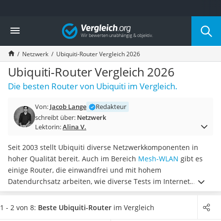
Die beliebtesten Vergleiche nach Kategorie
Vergleich
Elektronik
Powerstation
Netzwerk
Ubiquiti-Router Vergleich 2026
Monitor 32 Zoll 4K
Fernseher
Ubiquiti-Router Vergleich 2026
Drucker
Die besten Router von Ubiquiti im Vergleich.
Desktop-PC
Monitor
Von:
Jacob Lange
Redakteur
Diascanner
schreibt über:
Netzwerk
Laser-Multifunktionsdrucker
Lektorin:
Alina V.
Powerline-Adapter
Powerstation mit Solarpanel
Seit 2003 stellt Ubiquiti diverse Netzwerkkomponenten in
Gaming-PC
hoher Qualität bereit. Auch im Bereich
Mesh-WLAN
gibt es
Soundbar
einige Router, die einwandfrei und mit hohem
17-Zoll-Laptop
Datendurchsatz arbeiten, wie diverse Tests im Internet
Satellitenschüssel
zeigen. Die beliebten Router eignen sich für den
privaten
Gaming-Headset
und professionellen Gebrauch
.
Wählen Sie jetzt einen
1 - 2 von 8:
Beste Ubiquiti-Router
im Vergleich
Schnurloses Telefon
Ubiquiti-Router aus unserer Vergleichstabelle, der
hohe