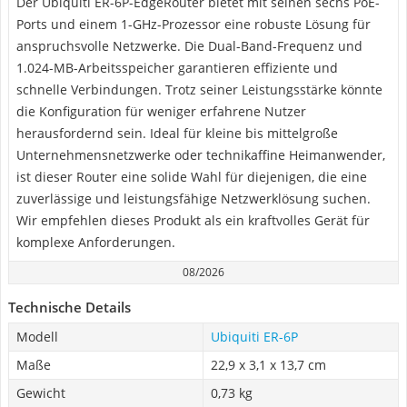
Der Ubiquiti ER-6P-EdgeRouter bietet mit seinen sechs PoE-
Ports und einem 1-GHz-Prozessor eine robuste Lösung für
anspruchsvolle Netzwerke. Die Dual-Band-Frequenz und
1.024-MB-Arbeitsspeicher garantieren effiziente und
schnelle Verbindungen. Trotz seiner Leistungsstärke könnte
die Konfiguration für weniger erfahrene Nutzer
herausfordernd sein. Ideal für kleine bis mittelgroße
Unternehmensnetzwerke oder technikaffine Heimanwender,
ist dieser Router eine solide Wahl für diejenigen, die eine
zuverlässige und leistungsfähige Netzwerklösung suchen.
Wir empfehlen dieses Produkt als ein kraftvolles Gerät für
komplexe Anforderungen.
08/2026
Technische Details
Modell
Ubiquiti ‎ER-6P
Maße
22,9 x 3,1 x 13,7 cm
Gewicht
0,73 kg