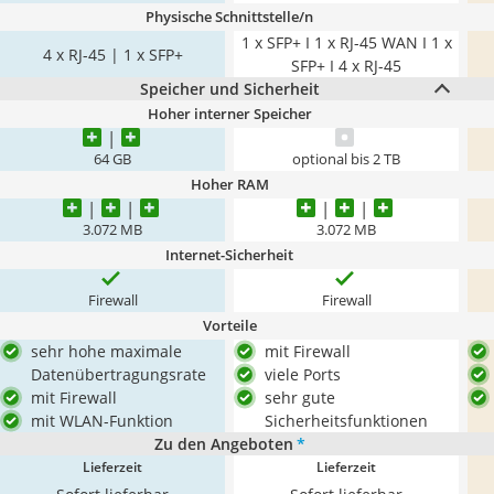
Physische Schnittstelle/n
1 x SFP+ I 1 x RJ-45 WAN I 1 x
4 x RJ-45 | 1 x SFP+
SFP+ I 4 x RJ-45
Speicher und Sicherheit
Hoher interner Speicher
64 GB
optional bis 2 TB
Hoher RAM
3.072 MB
3.072 MB
Internet-Sicherheit
Firewall
Firewall
Vorteile
sehr hohe maximale
mit Firewall
Datenübertragungsrate
viele Ports
mit Firewall
sehr gute
mit WLAN-Funktion
Sicherheitsfunktionen
Zu den Angeboten
*
Lieferzeit
Lieferzeit