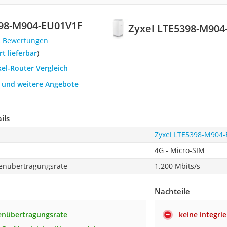
398-M904-EU01V1F
Zyxel LTE5398-M904
4 Bewertungen
ort lieferbar
)
xel-Router Vergleich
h und weitere Angebote
ils
Zyxel LTE5398-M904
4G - Micro-SIM
enübertragungsrate
1.200 Mbits/s
Nachteile
enübertragungsrate
keine integr