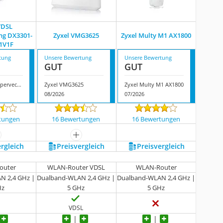
VDSL
ng DX3301-
Zyxel VMG3625
Zyxel Multy M1 AX1800
1V1F
tung
Unsere Bewertung
Unsere Bewertung
GUT
GUT
Zyxel VDSL Supervectoring DX3301-T0-DE01V1F
Zyxel VMG3625
Zyxel Multy M1 AX1800
08/2026
07/2026
tungen
16 Bewertungen
16 Bewertungen
ehr anzeigen
mehr anzeigen
ergleich
Preis­vergleich
Preis­vergleich
outer
WLAN-Router VDSL
WLAN-Router
N 2,4 GHz |
Dualband-WLAN 2,4 GHz |
Dualband-WLAN 2,4 GHz |
Hz
5 GHz
5 GHz
VDSL