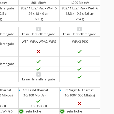
bits/s
866 Mbit/s
1.200 Mbits/s
802.11 b/g/n/ac - Wi-Fi 5
802.11 b/g/n/ax - Wi-Fi 6
llerangabe
 2,5 cm
‎24 x 18 x 9 cm
13,3 x 19,2 x 6,6 cm
 g
‎680 g
254 g
llerangabe
keine Herstellerangabe
keine Herstellerangabe
WEP, WPA, WPA2, WPS
WPA3-PSK
llerangabe
llerangabe
keine Herstellerangabe
•
•
Ethernet
4 x Fast-Ethernet
3 x Gigabit-Ethernet
0 Mbit/s)
(10/100 Mbit/s)
(10/100/1000 Mbit/s)
B 2.0
1 x USB 2.0
t Wi-Fi 6
sehr hohe
sehr hohe