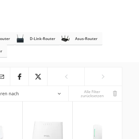
outer
D-Link-Router
Asus-Router
er
Alle Filter
eren nach
zurücksetzen