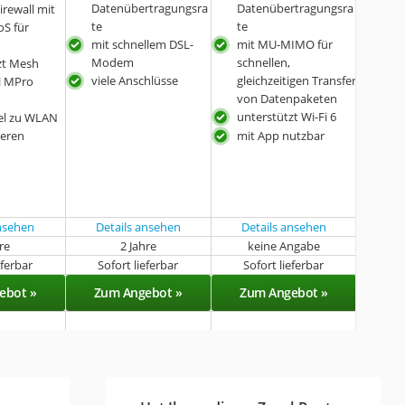
Datenübertragungsra
Datenübertragungsra
irewall mit
te
te
oS für
mit schnellem DSL-
mit MU-MIMO für
Modem
schnellen,
zt Mesh
viele Anschlüsse
gleichzeitigen Transfer
l MPro
von Datenpaketen
unterstützt Wi-Fi 6
el zu WLAN
teren
mit App nutzbar
s
ansehen
Details ansehen
Details ansehen
hre
2 Jahre
keine Angabe
eferbar
Sofort lieferbar
Sofort lieferbar
ebot »
Zum Angebot »
Zum Angebot »