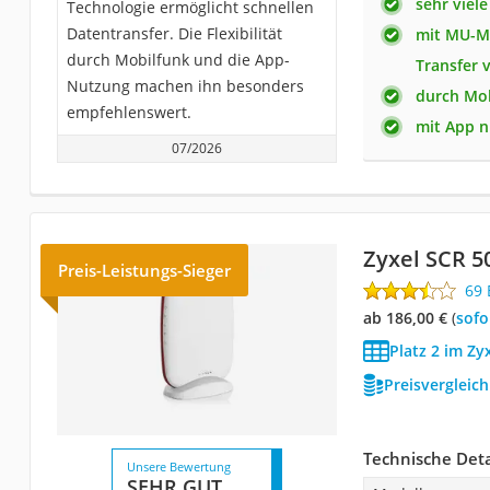
sehr viele
Technologie ermöglicht schnellen
Datentransfer. Die Flexibilität
mit MU-MI
durch Mobilfunk und die App-
Transfer 
Nutzung machen ihn besonders
durch Mob
empfehlenswert.
mit App n
07/2026
Zyxel SCR 5
Preis-Leistungs-Sieger
69
ab 186,00 €
(
Sof
Platz 2 im Zy
Preisvergleic
Technische Deta
Unsere Bewertung
SEHR GUT