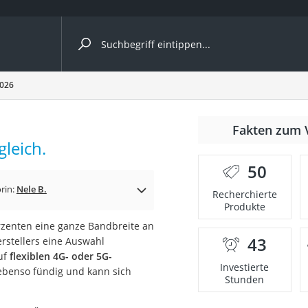
ergleiche nach Kategorie
2026
Fakten zum 
leich.
50
rin:
Nele B.
Recherchierte
Produkte
hrzenten eine ganze Bandbreite an
43
rstellers eine Auswahl
onsdrucker
uf
flexiblen 4G- oder 5G-
Investierte
ebenso fündig und kann sich
Stunden
Solarpanel