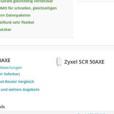
 Geräte gleichzeitig vernetzbar
MO für schnellen, gleichzeitigen
von Datenpaketen
ilfunk sehr flexibel
utzbar
0AXE
Zyxel SCR 50AXE
 Bewertungen
ort lieferbar
)
xel-Router Vergleich
h und weitere Angebote
ils