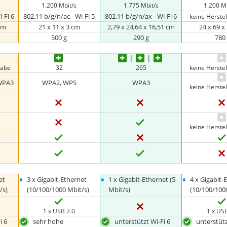
1.200 Mbit/s
1.775 Mbit/s
1.200 M
-Fi 6
802.11 b/g/n/ac - Wi-Fi 5
802.11 b/g/n/ax - Wi-Fi 6
keine Herste
 cm
21 x 11 x 3 cm
2,79 x 24,64 x 16,51 cm
24 x 69 x
500 g
290 g
780
gabe
32
265
keine Herste
WPA3
WPA2, WPS
WPA3
keine Herste
keine Herste
•
•
•
et
3 x Gigabit-Ethernet
1 x Gigabit-Ethernet (5
4 x Gigabit-
/s)
(10/100/1000 Mbit/s)
Mbit/s)
(10/100/100
1 x USB 2.0
1 x US
i 6
sehr hohe
unterstützt Wi-Fi 6
unterstütz