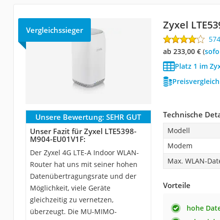
Zyxel LTE5
Vergleichssieger
57
ab 233,00 €
(
Sof
Platz 1 im Zy
Preisvergleic
Technische Deta
Unsere Bewertung:
SEHR GUT
Modell
Unser Fazit für Zyxel LTE5398-
M904-EU01V1F:
Modem
Der Zyxel 4G LTE-A Indoor WLAN-
Max. WLAN-Dat
Router hat uns mit seiner hohen
Datenübertragungsrate und der
Vorteile
Möglichkeit, viele Geräte
gleichzeitig zu vernetzen,
hohe Dat
überzeugt. Die MU-MIMO-