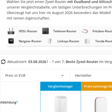
Wählen Sie jetzt einen Zyxel-Router
mit Dualband und blitzsc
Gaming-PC
unserer Vergleichstabelle, um lästigen Unterbrechungen im P
Soundbar
Überzeugt hat uns hier im August 2026 besonders das Modell
mit seinen Eigenschaften.
17-Zoll-Laptop
Satellitenschüssel
VDSL-Router
Telekom-Router
Fritzbox-Rout
Gaming-Headset
Netgear-Router
Linksys-Router
Tenda-Rout
Schnurloses Telef
Tablets unter 200 
Ladekabel Typ 2 S
Aktualisiert:
03.08.2026
1 - 7 von 7:
Beste Zyxel-Router
im Verg
Lichtwecker
Preis in EUR
Hersteller
Acer Aspire
Service
Vergleichssieger
Preis-Leistungs-Si
Abbildung
*