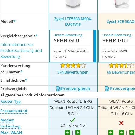
Zyxel LTE5398-M904-
Modell
*
Zyxel SCR 50AX
EU01V1F
Unsere Bewertung
Unsere Bewertung
Vergleichsergebnis
*
SEHR GUT
SEHR GUT
Informationen zur
Produktsortierung und
Zyxel LTE5398-M904-EU01V1F
Zyxel SCR 50AXE
Bewertung
07/2026
07/2026
Kundenwertung
*
bei Amazon
574 Bewertungen
69 Bewertunge
Erhältlich bei
*
Preis­vergleich
Preis­verglei
Preis­vergleich
Allgemeine Produktinformationen
Router-Typ
WLAN-Router LTE 4G
WLAN-Router
Dualband-WLAN 2,4 GHz |
Triband-WLAN 2,4 G
Frequenzband
5 GHz
GHz | 6 GHz
Modem
4G - Micro-SIM
Verbindung
Max. WLAN-