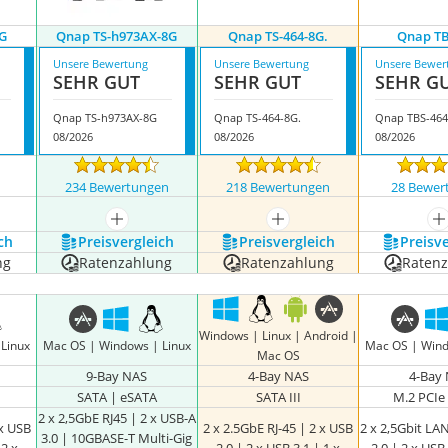
G
Qnap TS-h973AX-8G
Qnap TS-464-8G.
Qnap TB
Unsere Bewertung
Unsere Bewertung
Unsere Bewer
SEHR GUT
SEHR GUT
SEHR G
Qnap TS-h973AX-8G
Qnap TS-464-8G.
Qnap TBS-46
08/2026
08/2026
08/2026
n
234 Bewertungen
218 Bewertungen
28 Bewer
nzeigen
mehr anzeigen
mehr anzeigen
m
ch
Preis­vergleich
Preis­vergleich
Preis­v
ng
Ratenzahlung
Ratenzahlung
Raten
Windows | Linux | Android |
Linux
Mac OS | Windows | Linux
Mac OS | Wind
Mac OS
9-Bay NAS
4-Bay NAS
4-Bay
SATA | eSATA
SATA III
M.2 PCI
2 x 2,5GbE RJ45 | 2 x USB-A
 x USB
2 x 2.5GbE RJ-45 | 2 x USB
2 x 2,5Gbit LA
3.0 | 10GBASE-T Multi-Gig