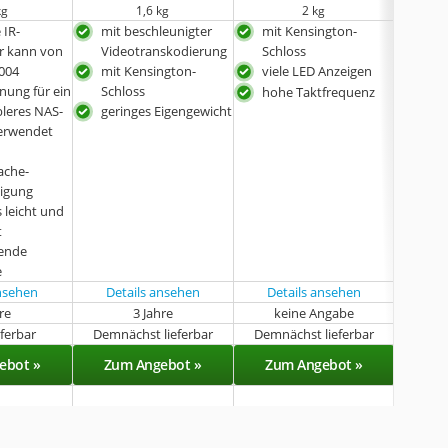
kg
1,6 kg
2 kg
 IR-
mit beschleunigter
mit Kensington-
mit
r kann von
Videotranskodierung
Schloss
Sch
004
mit Kensington-
viele LED Anzeigen
mit 
nung für ein
Schloss
Vid
hohe Taktfrequenz
leres NAS-
geringes Eigengewicht
viel
verwendet
ger
ache-
igung
 leicht und
t
rende
e
ansehen
Details ansehen
Details ansehen
Det
hre
3 Jahre
keine Angabe
k
eferbar
Demnächst lieferbar
Demnächst lieferbar
Sof
ebot »
Zum Angebot »
Zum Angebot »
Zu