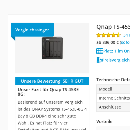
Qnap TS-45
Vergleichssieger
34
ab 836,00 €
(
Sof
Platz 1 im Qn
Preisvergleic
Technische Deta
Unsere Bewertung:
SEHR GUT
Modell
Unser Fazit für Qnap TS-453E-
8G:
Interne Schnitts
Basierend auf unserem Vergleich
Anschlüsse
ist das QNAP Systems TS-453E-8G 4
Bay 8 GB DDR4 eine sehr gute
Vorteile
Wahl. Es hat Platz für vier
Festplatten und 8 GB RAM, was viel