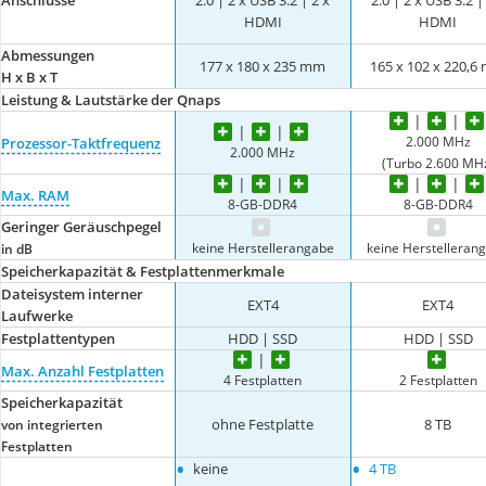
Anschlüsse
2.0 | 2 x USB 3.2 | 2 x
2.0 | 2 x USB 3.2 |
HDMI
HDMI
Abmessungen
177 x 180 x 235 mm
165 x 102 x 220,6
H x B x T
Leistung & Lautstärke der Qnaps
2.000 MHz
Prozessor-Taktfrequenz
2.000 MHz
(Turbo 2.600 MH
Max. RAM
8-GB-DDR4
8-GB-DDR4
Geringer Geräuschpegel
keine Herstellerangabe
keine Herstelleran
in dB
Speicherkapazität & Festplattenmerkmale
Dateisystem interner
EXT4
EXT4
Laufwerke
Festplattentypen
HDD | SSD
HDD | SSD
Max. Anzahl Festplatten
4 Festplatten
2 Festplatten
Speicherkapazität
ohne Festplatte
8 TB
von integrierten
Festplatten
•
•
keine
4 TB