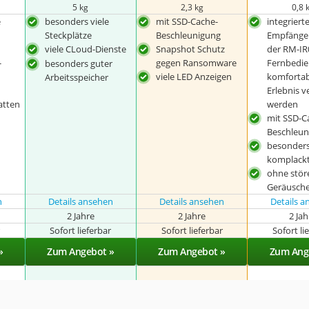
5 kg
2,3 kg
0,8 
e
besonders viele
mit SSD-Cache-
integrierte
Steckplätze
Beschleunigung
Empfänge
viele CLoud-Dienste
Snapshot Schutz
der RM-IR
-
gegen Ransomware
Fernbedie
besonders guter
viele LED Anzeigen
komfortab
Arbeitsspeicher
Erlebnis 
atten
werden
mit SSD-C
Beschleun
besonders
komplack
ohne stö
Geräusch
n
Details ansehen
Details ansehen
Details 
2 Jahre
2 Jahre
2 Ja
r
Sofort lieferbar
Sofort lieferbar
Sofort li
»
Zum Angebot »
Zum Angebot »
Zum Ang