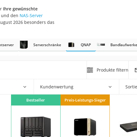
er
Ihre gewünschte
n und den
NAS-Server
August 2026 besonders das
ntserver
Serverschränke
QNAP
Bandlaufwerk
on
Euro
Produkte filtern
chuko
Kundenwertung
Sorti
Bestseller
Preis-Leistungs-Sieger