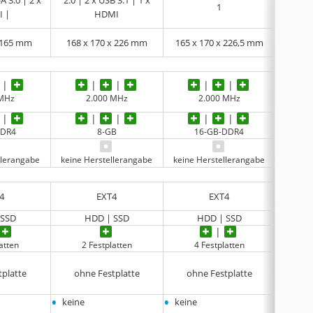
A 3.0 | 2 x
2.0 | 2 x USB 3.1 | 1 x
2.0 | 
1
 |
HDMI
× 165 mm
168 x 170 x 226 mm
165 x 170 x 226,5 mm
168,5
 MHz
2.000 MHz
2.000 MHz
DDR4
8-GB
16-GB-DDR4
llerangabe
keine Herstellerangabe
keine Herstellerangabe
keine 
4
EXT4
EXT4
 SSD
HDD | SSD
HDD | SSD
atten
2 Festplatten
4 Festplatten
2
tplatte
ohne Festplatte
ohne Festplatte
ohn
•
•
•
keine
keine
keine