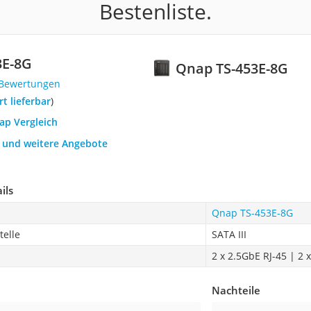
Bestenliste.
3E-8G
Qnap TS-453E-8G
 Bewertungen
ort lieferbar
)
ap Vergleich
h und weitere Angebote
ils
Qnap TS-453E-8G
telle
SATA III
2 x 2.5GbE RJ-45 | 2 
Nachteile