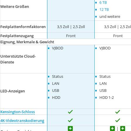
•
6 TB
Weitere Größen
•
12 TB
•
und weitere
Festplattenformfaktoren
3,5 Zoll | 2,5 Zoll
3,5 Zoll | 2,5 Zol
Festplattenzugang
Front
Front
Eignung, Merkmale & Gewicht
•
•
VJBOD
VJBOD
Unterstützte Cloud-
Dienste
•
•
Status
Status
•
•
LAN
LAN
•
•
USB
USB
LED-Anzeigen
•
•
HDD
HDD 1-2
Kensington-Schloss
4K-Videotranskodierung