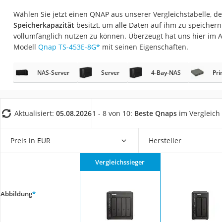
Gaming-PC
Wählen Sie jetzt einen QNAP aus unserer Vergleichstabelle, d
Soundbar
Speicherkapazität
besitzt, um alle Daten auf ihm zu speicher
vollumfänglich nutzen zu können. Überzeugt hat uns hier im 
17-Zoll-Laptop
Modell
Qnap TS-453E-8G
*
mit seinen Eigenschaften.
Satellitenschüssel
Gaming-Headset
NAS-Server
Server
4-Bay-NAS
Pri
Schnurloses Telef
Tablets unter 200 
Aktualisiert:
05.08.2026
1 - 8 von 10:
Beste Qnaps
im Vergleich
Ladekabel Typ 2 S
Lichtwecker
Preis in EUR
Hersteller
Acer Aspire
Vergleichssieger
Service
Abbildung
*