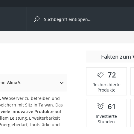
ergleiche nach Kategorie
Fakten zum 
72
rin:
Alina V.
Recherchierte
Produkte
, Webserver zu betreiben und
61
eichern mit Sitz in Taiwan. Das
onsdrucker
r
viele innovative Produkte
auf
Investierte
llem Leistung, Erweiterbarkeit
Stunden
Energiebedarf, Lautstärke und
Solarpanel