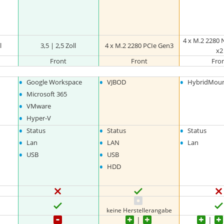
4 x M.2 2280
l
3,5 | 2,5 Zoll
4 x M.2 2280 PCIe Gen3
x2
Front
Front
Fro
•
•
•
Google Workspace
VJBOD
HybridMoun
•
Microsoft 365
•
VMware
•
Hyper-V
•
•
•
Status
Status
Status
•
•
•
Lan
LAN
Lan
•
•
USB
USB
•
HDD
keine Herstellerangabe