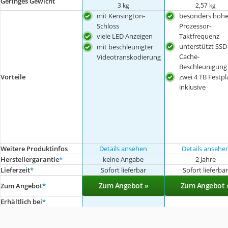
Geringes Gewicht
3 kg
2,57 kg
mit Kensington-
besonders hoh
Schloss
Prozessor-
viele LED Anzeigen
Taktfrequenz
unterstützt SSD
mit beschleunigter
Cache-
Videotranskodierung
Beschleunigung
Vorteile
zwei 4 TB Festpl
inklusive
Weitere Produktinfos
Details ansehen
Details ansehe
Herstellergarantie
*
keine Angabe
2 Jahre
Lieferzeit
*
Sofort lieferbar
Sofort lieferba
Zum Angebot »
Zum Angebot 
Zum Angebot
*
Erhältlich bei
*