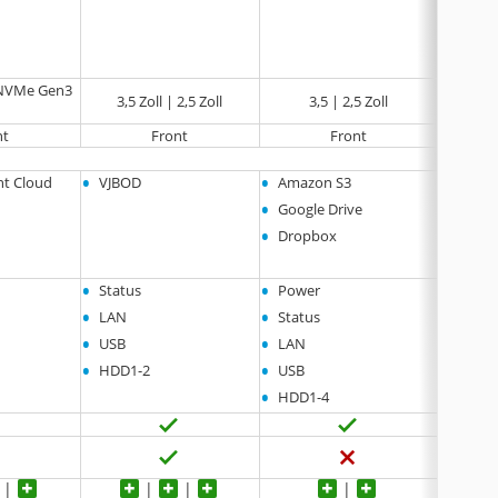
 NVMe Gen3
3,5 Zoll | 2,5 Zoll
3,5 | 2,5 Zoll
3,5 
nt
Front
Front
•
•
•
t Cloud
VJBOD
Amazon S3
VJBO
•
Google Drive
•
Dropbox
•
•
•
Status
Power
Statu
•
•
•
LAN
Status
LAN
•
•
•
USB
LAN
USB
•
•
•
HDD1-2
USB
HDD
•
HDD1-4