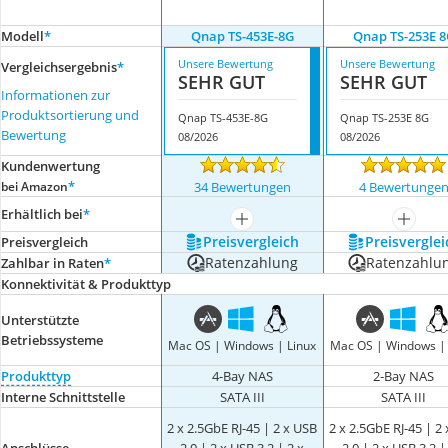
Modell
*
Qnap TS-453E-8G
Qnap TS-253E 8
Unsere Bewertung
Unsere Bewertung
Vergleichsergebnis
*
SEHR GUT
SEHR GUT
Informationen zur
Produktsortierung und
Qnap TS-453E-8G
Qnap TS-253E 8G
Bewertung
08/2026
08/2026
Kundenwertung
*
bei Amazon
34 Bewertungen
4 Bewertunge
Erhältlich bei
*
mehr anzeigen
mehr a
Preis­vergleich
Preis­verglei
Preis­vergleich
Ratenzahlung
Ratenzahlu
Zahlbar in Raten
*
Konnektivität & Produkttyp
Unterstützte
Betriebssysteme
Mac OS | Windows | Linux
Mac OS | Windows | 
Produkttyp
4-Bay NAS
2-Bay NAS
Interne Schnittstelle
SATA III
SATA III
2 x 2.5GbE RJ-45 | 2 x USB
2 x 2.5GbE RJ-45 | 2