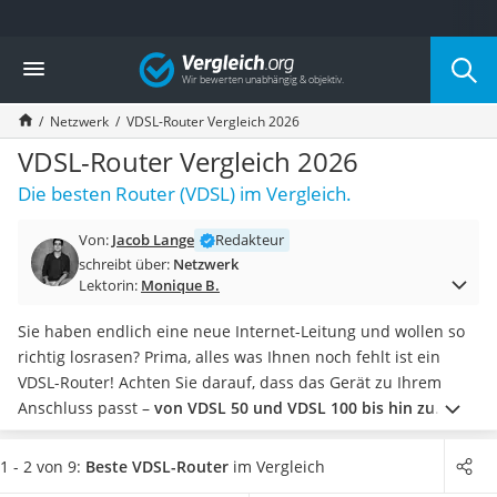
Die beliebtesten Vergleiche nach Kategorie
Vergleich
Elektronik
Powerstation
Netzwerk
VDSL-Router Vergleich 2026
Monitor 32 Zoll 4K
Fernseher
VDSL-Router Vergleich 2026
Drucker
Die besten Router (VDSL) im Vergleich.
Desktop-PC
Monitor
Von:
Jacob Lange
Redakteur
Diascanner
schreibt über:
Netzwerk
Laser-Multifunktionsdrucker
Lektorin:
Monique B.
Powerline-Adapter
Powerstation mit Solarpanel
Sie haben endlich eine neue Internet-Leitung und wollen so
Gaming-PC
richtig losrasen? Prima, alles was Ihnen noch fehlt ist ein
Soundbar
VDSL-Router! Achten Sie darauf, dass das Gerät zu Ihrem
17-Zoll-Laptop
Anschluss passt –
von VDSL 50 und VDSL 100 bis hin zu
Satellitenschüssel
Supervectoring-Tarifen mit bis zu 250 MBit/s.
Gaming-Headset
Stadtbewohner sollten zum Dual-Band-Router greifen
, um
1 - 2 von 9:
Beste VDSL-Router
im Vergleich
Schnurloses Telefon
überlastete Funkfrequenzen zu vermeiden. Für schnelles