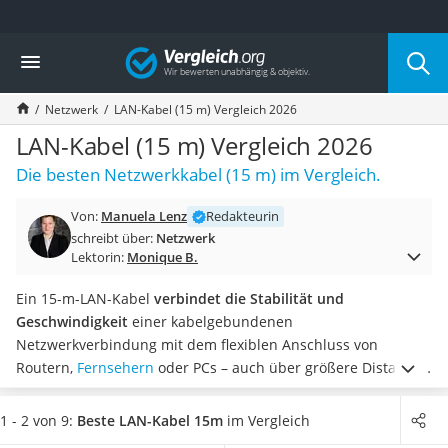
Die beliebtesten Vergleiche nach Kategorie
Vergleich
Elektronik
Powerstation
Netzwerk
LAN-Kabel (15 m) Vergleich 2026
Monitor 32 Zoll 4K
Fernseher
LAN-Kabel (15 m) Vergleich 2026
Drucker
Die besten Netzwerkkabel (15 m) im Vergleich.
Desktop-PC
Monitor
Von:
Manuela Lenz
Redakteurin
Diascanner
schreibt über:
Netzwerk
Laser-Multifunktionsdrucker
Lektorin:
Monique B.
Powerline-Adapter
Powerstation mit Solarpanel
Ein 15-m-LAN-Kabel
verbindet die Stabilität und
Gaming-PC
Geschwindigkeit
einer kabelgebundenen
Soundbar
Netzwerkverbindung mit dem flexiblen Anschluss von
17-Zoll-Laptop
Routern,
Fernsehern
oder PCs – auch über größere Distanzen
Satellitenschüssel
hinweg. Viele Modelle bieten zudem praktische Extras wie
Gaming-Headset
knickfeste Ummantelungen oder flache Bauformen
für eine
1 - 2 von 9:
Beste LAN-Kabel 15m
im Vergleich
Schnurloses Telefon
einfache Verlegung im Wohnraum.
In unabhängigen Tests zu