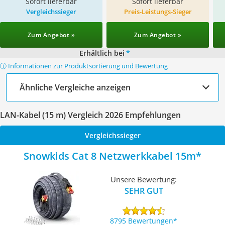
Sofort lieferbar
Sofort lieferbar
Vergleichssieger
Preis-Leistungs-Sieger
Zum Angebot »
Zum Angebot »
Erhältlich bei
*
ⓘ Informationen zur Produktsortierung und Bewertung
Ähnliche Vergleiche anzeigen
LAN-Kabel (15 m) Vergleich 2026 Empfehlungen
Vergleichssieger
Snowkids Cat 8 Netzwerkkabel 15m
Unsere Bewertung:
SEHR GUT
8795 Bewertungen