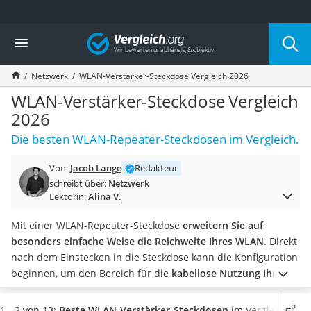
Die beliebtesten Vergleiche nach Kategorie
Vergleich
Elektronik
Powerstation
Netzwerk
WLAN-Verstärker-Steckdose Vergleich 2026
Monitor 32 Zoll 4K
Fernseher
WLAN-Verstärker-Steckdose Vergleich
Drucker
2026
Desktop-PC
Die besten WLAN-Repeater-Steckdosen im Vergleich.
Monitor
Diascanner
Von:
Jacob Lange
Redakteur
Laser-Multifunktionsdrucker
schreibt über:
Netzwerk
Powerline-Adapter
Lektorin:
Alina V.
Powerstation mit Solarpanel
Gaming-PC
Mit einer WLAN-Repeater-Steckdose
erweitern Sie auf
Soundbar
besonders einfache Weise die Reichweite Ihres WLAN
. Direkt
17-Zoll-Laptop
nach dem Einstecken in die Steckdose kann die Konfiguration
Satellitenschüssel
beginnen, um den Bereich für die
kabellose Nutzung Ihres
Gaming-Headset
Internetanschlusses
deutlich auszudehnen.
In den
Schnurloses Telefon
verschiedenen Tests im Internet finden sich zahlreiche
1 - 2 von 13:
Beste WLAN-Verstärker-Steckdosen
im Vergleich