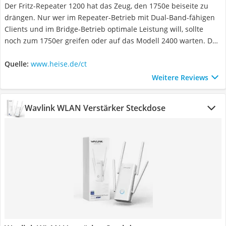
Der Fritz-Repeater 1200 hat das Zeug, den 1750e beiseite zu
drängen. Nur wer im Repeater-Betrieb mit Dual-Band-fähigen
Clients und im Bridge-Betrieb optimale Leistung will, sollte
noch zum 1750er greifen oder auf das Modell 2400 warten. Der
600er macht mit seinem Single-Band-Betrieb hingegen einen
zu großen Kompromiss, auch wenn der Preis der niedrigste in
Quelle:
www.heise.de/ct
diesem Repeater-Terzett ist. Die Musik spielt heute eben auf
Weitere Reviews
beiden WLAN-Bändern.
Wavlink WLAN Verstärker Steckdose