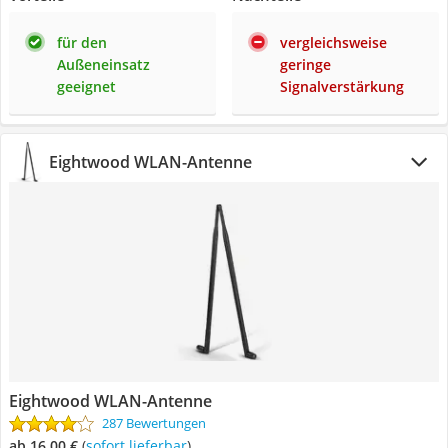
für den
vergleichsweise
Außeneinsatz
geringe
geeignet
Signalverstärkung
Eightwood WLAN-Antenne
Eightwood WLAN-Antenne
287 Bewertungen
ab 16,00 €
(
Sofort lieferbar
)