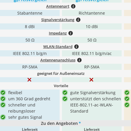
Antennenart
Stabantenne
Richtantenne
Signalverstärkung
8 dBi
10 dBi
Impedanz
50 Ω
50 Ω
WLAN-Standard
IEEE 802.11 b/g/n
IEEE 802.11 b/g/n/ac
Antennenanschluss
RP-SMA
RP-SMA
geeignet für Außeneinsatz
Vorteile
flexibel
gute Signalverstärkung
um 360 Grad gedreht
unterstützt den schnellen
schneller und
IEEE-802.11-ac-WLAN-
reibungsloser
Standard
sehr gutes Signal
Zu den Angeboten
*
Lieferzeit
Lieferzeit