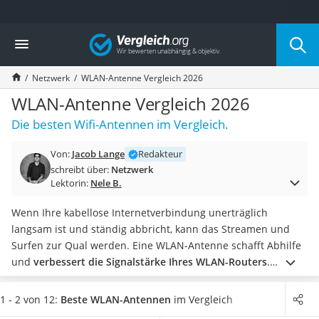
Die beliebtesten Vergleiche nach Kategorie
Vergleich
Elektronik
Powerstation
Netzwerk
WLAN-Antenne Vergleich 2026
Monitor 32 Zoll 4K
Fernseher
WLAN-Antenne Vergleich 2026
Drucker
Die besten Wifi-Antennen im Vergleich.
Desktop-PC
Monitor
Von:
Jacob Lange
Redakteur
Diascanner
schreibt über:
Netzwerk
Laser-Multifunktionsdrucker
Lektorin:
Nele B.
Powerline-Adapter
Powerstation mit Solarpanel
Wenn Ihre kabellose Internetverbindung unerträglich
Gaming-PC
langsam ist und ständig abbricht, kann das Streamen und
Soundbar
Surfen zur Qual werden. Eine WLAN-Antenne schafft Abhilfe
17-Zoll-Laptop
und
verbessert die Signalstärke Ihres WLAN-Routers
.
Satellitenschüssel
Unterschiede gibt es unter anderem bei der verbauten
Gaming-Headset
Antennenart.
Während Dual-Band-Antennen
das Signal
1 - 2 von 12:
Beste WLAN-Antennen
im Vergleich
Schnurloses Telefon
sowohl auf vertikaler als auch horizontaler Ebene