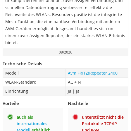
unkomplizierten Installation, zuverlässigen Verbindung und
schnellen Datenübertragung verbessert er effektiv die
Reichweite des WLANs. Besonders positiv ist die integrierte
Mesh-Funktion, die eine nahtlose Verbindung mit anderen
AVM-Geräten ermöglicht. Insgesamt handelt es sich um
einen zuverlässigen Repeater, der ein starkes WLAN-Erlebnis
bietet.
08/2026
Technische Details
Modell
Avm FRITZ!Repeater 2400
WLAN-Standard
AC + N
Einrichtung
Ja | Ja
Vorteile
Nachteile
auch als
unterstützt nicht die
internationales
Protokolle TCP/IP
Modell
erhältlich
und IPv4