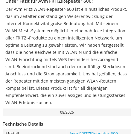
Unser Fazit für Avm FRITZ!Repeater 600:
Der Avm Fritz!WLAN-Repeater-600 ist ein nützliches Produkt,
das im Zeitalter der ständigen Weiterentwicklung der
Internet-Konnektivität große Bedeutung hat. Mit seinem
WLAN Mesh-System ermöglicht er eine nahtlose Integration
aller FRITZ!-Produkte zu einem intelligenten Netzwerk, um
optimale Leistung zu gewährleisten. Wir haben festgestellt,
dass die hohe Reichweite mit WLAN N und die einfache
WLAN-Einrichtung mittels WPS besonders hervorragend
sind. Beeindruckend sind auch der unauffällige Steckdosen-
Anschluss und die Stromsparsamkeit. Uns hat gefallen, dass
der Repeater mit den meisten gängigen WLAN-Routern
kompatibel ist. Dieses Produkt ist für all diejenigen
empfehlenswert, die ein zuverlässiges und leistungsstarkes
WLAN-Erlebnis suchen.
08/2026
Technische Details
Modell
Avm FRITZ!Repeater 600