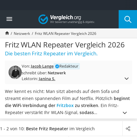
Die beliebtesten Vergleiche nach Kategorie
Vergleich
Elektronik
Powerstation
Netzwerk
Fritz WLAN Repeater Vergleich 2026
Monitor 32 Zoll 4K
Fernseher
Fritz WLAN Repeater Vergleich 2026
Drucker
Die besten Fritz Repeater im Vergleich.
Desktop-PC
Monitor
Von:
Jacob Lange
Redakteur
Diascanner
schreibt über:
Netzwerk
Laser-Multifunktionsdrucker
Lektorin:
Janina S.
Powerline-Adapter
Powerstation mit Solarpanel
Wer kennt es nicht: Man sitzt abends auf dem Sofa und
Gaming-PC
streamt einen spannenden Film auf Netflix. Plötzlich
beginnt
Soundbar
die WiFi-Verbindung der
Fritzbox
zu streiken
. Ein Fritz-
17-Zoll-Laptop
Repeater verstärkt Ihr WLAN-Signal,
sodass
Satellitenschüssel
Verbindungsprobleme der Vergangenheit angehören
.
Gaming-Headset
Achten Sie beim Kauf darauf, dass unterschiedliche
1 - 2 von 10:
Beste Fritz Repeater
im Vergleich
Schnurloses Telefon
Frequenzbänder zur Verfügung stehen. So können Sie
bei