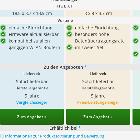
H x B X T
18,5 x 8,7 x 13,5 cm
8 x 8 x 3,7 cm
Vorteile
einfache Einrichtung
einfache Einrichtung
Firmware aktualisierbar
besonders hohe
kompatibel zu allen
Datenübertragungsrate
gängigen WLAN-Routern
im zweier-Set
Zu den Angeboten
*
Lieferzeit
Lieferzeit
Sofort lieferbar
Sofort lieferbar
Herstellergarantie
Herstellergarantie
5 Jahre
5 Jahre
Vergleichssieger
Preis-Leistungs-Sieger
Zum Angebot »
Zum Angebot »
Erhältlich bei
*
ⓘ Informationen zur Produktsortierung und Bewertung