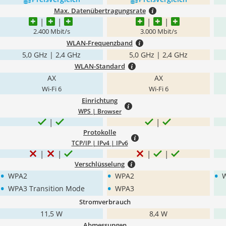
Max. Datenübertragungsrate
2.400 Mbit/s
3.000 Mbit/s
WLAN-Frequenzband
5,0 GHz | 2,4 GHz
5,0 GHz | 2,4 GHz
WLAN-Standard
AX
AX
Wi-Fi 6
Wi-Fi 6
Einrichtung
WPS | Browser
Protokolle
TCP/IP | IPv4 | IPv6
Verschlüsselung
•
•
•
WPA2
WPA2
•
•
WPA3 Transition Mode
WPA3
Stromverbrauch
11,5 W
8,4 W
Abmessungen