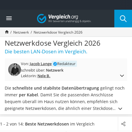
Die beliebtesten Vergleiche nach Kategorie
Vergleich
Elektronik
Powerstation
Netzwerk
Netzwerkdose Vergleich 2026
Monitor 32 Zoll 4K
Fernseher
Netzwerkdose Vergleich 2026
Drucker
Die besten LAN-Dosen im Vergleich.
Desktop-PC
Monitor
Von:
Jacob Lange
Redakteur
Diascanner
schreibt über:
Netzwerk
Laser-Multifunktionsdrucker
Lektorin:
Nele B.
Powerline-Adapter
Powerstation mit Solarpanel
Die
schnellste und stabilste Datenübertragung
gelingt noch
Gaming-PC
immer
per Kabel
. Damit Sie die passenden Anschlüsse
Soundbar
bequem überall im Haus nutzen können, empfehlen sich
17-Zoll-Laptop
geeignete Netzwerkdosen, die ähnlich einer Steckdose
Satellitenschüssel
installiert werden. Ein
Netzwerktester
hilft Ihnen bei
Gaming-Headset
jeglichen Problemen Rund um die Installation und
1 - 2 von 14:
Beste Netzwerkdosen
im Vergleich
Schnurloses Telefon
Funktionalität.
In den diversen Tests im Internet finden sich