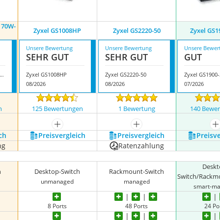
170W-
Zyxel GS1008HP
Zyxel GS2220-50
Zyxel GS1
Unsere Bewertung
Unsere Bewertung
Unsere Bewer
SEHR GUT
SEHR GUT
GUT
el GS1900-24EP-170W-v2
Zyxel GS1008HP
Zyxel GS2220-50
Zyxel GS1900
08/2026
08/2026
07/2026
n
125 Bewertungen
1 Bewertung
140 Bewe
nzeigen
mehr anzeigen
mehr anzeigen
m
ch
Preis­vergleich
Preis­vergleich
Preis­v
ng
Ratenzahlung
Deskt
h
Desktop-Switch
Rackmount-Switch
Switch/Rackm
unmanaged
managed
smart-m
8 Ports
48 Ports
24 Po