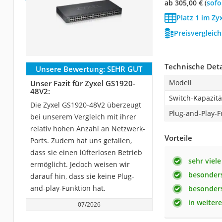
ab 305,00 €
(
Sof
Platz 1 im Zy
Preisvergleic
Technische Deta
Unsere Bewertung:
SEHR GUT
Modell
Unser Fazit für Zyxel GS1920-
48V2:
Switch-Kapazitä
Die Zyxel GS1920-48V2 überzeugt
Plug-and-Play-F
bei unserem Vergleich mit ihrer
relativ hohen Anzahl an Netzwerk-
Vorteile
Ports. Zudem hat uns gefallen,
dass sie einen lüfterlosen Betrieb
sehr viele
ermöglicht. Jedoch weisen wir
besonders
darauf hin, dass sie keine Plug-
and-play-Funktion hat.
besonders
in weitere
07/2026