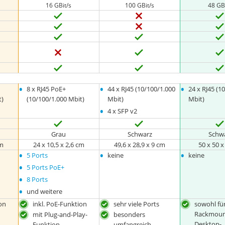
16 GBit/s
100 GBit/s
48 GBi
•
•
•
8 x RJ45 PoE+
44 x RJ45 (10/100/1.000
24 x RJ45 (1
t)
(10/100/1.000 Mbit)
Mbit)
Mbit)
•
4 x SFP v2
Grau
Schwarz
Schw
cm
24 x 10,5 x 2,6 cm
49,6 x 28,9 x 9 cm
‎50 x 50 
•
•
•
5 Ports
keine
keine
•
5 Ports PoE+
•
8 Ports
•
und weitere
on
inkl. PoE-Funktion
sehr viele Ports
sowohl fü
Rackmount
mit Plug-and-Play-
besonders
Desktop-
Funktion
umfangreich