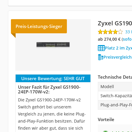
Zyxel GS19
Preis-Leistungs-Sieger
33
ab 274,00 €
(
Sof
Platz 2 im Zy
Preisvergleic
Technische Deta
Unsere Bewertung:
SEHR GUT
Modell
Unser Fazit für Zyxel GS1900-
24EP-170W-v2:
Switch-Kapazitä
Die Zyxel GS1900-24EP-170W-v2
Plug-and-Play-F
Switch gehört bei unserem
Vergleich zu jenen, die keine Plug-
Vorteile
and-Play-Funktion besitzen. Dafür
finden wir aber gut, dass sie sich