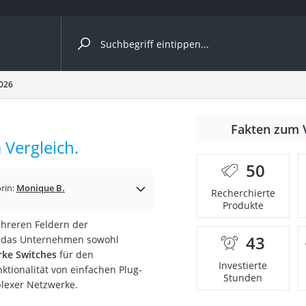
ergleiche nach Kategorie
2026
Fakten zum 
 Vergleich.
50
rin:
Monique B.
Recherchierte
Produkte
mehreren Feldern der
43
 das Unternehmen sowohl
onsdrucker
rke Switches
für den
Investierte
nktionalität von einfachen Plug-
Stunden
lexer Netzwerke.
Solarpanel