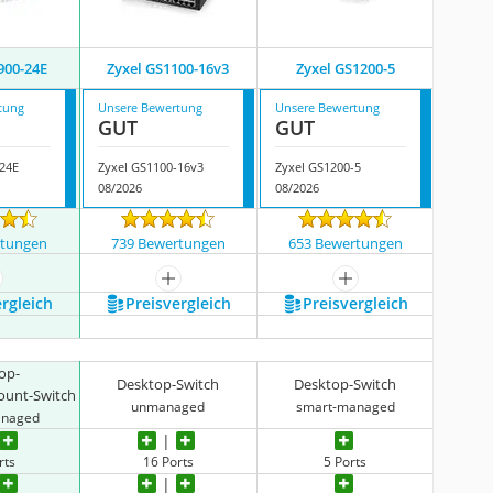
900-24E
Zyxel GS1100-16v3
Zyxel GS1200-5
tung
Unsere Bewertung
Unsere Bewertung
GUT
GUT
-24E
Zyxel GS1100-16v3
Zyxel GS1200-5
08/2026
08/2026
rtungen
739 Bewertungen
653 Bewertungen
ehr anzeigen
mehr anzeigen
mehr anzeigen
ergleich
Preis­vergleich
Preis­vergleich
op-
Desktop-Switch
Desktop-Switch
ount-Switch
unmanaged
smart-managed
anaged
rts
16 Ports
5 Ports