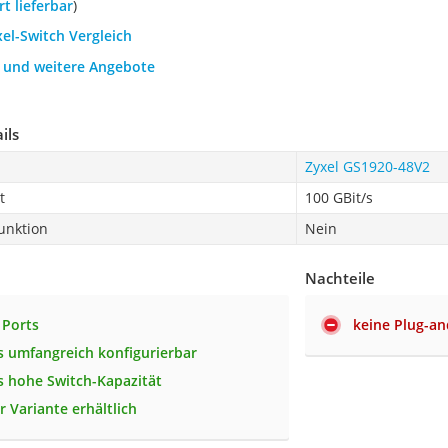
ort lieferbar
)
xel-Switch Vergleich
h und weitere Angebote
ils
Zyxel GS1920-48V2
t
100 GBit/s
unktion
Nein
Nachteile
 Ports
keine Plug-an
 umfangreich konfigurierbar
 hohe Switch-Kapazität
r Variante erhältlich