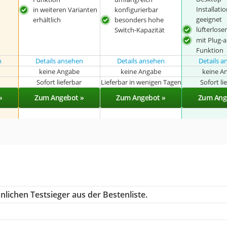
Installati
in weiteren Varianten
konfigurierbar
geeignet
erhältlich
besonders hohe
lüfterlose
Switch-Kapazität
mit Plug-a
Funktion
n
Details ansehen
Details ansehen
Details 
keine Angabe
keine Angabe
keine A
r
Sofort lieferbar
Lieferbar in wenigen Tagen
Sofort li
»
Zum Angebot »
Zum Angebot »
Zum Ang
lichen Testsieger aus der Bestenliste.