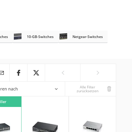
tches
10-GB-Switches
Netgear-Switches
Alle Filter
eren nach
zurücksetzen
ller