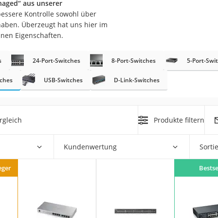
naged“ aus unserer
bessere Kontrolle sowohl über
haben. Überzeugt hat uns hier im
inen Eigenschaften.
s
24-Port-Switches
8-Port-Switches
5-Port-Swi
tches
USB-Switches
D-Link-Switches
on
Euro
chuko
rgleich
Produkte filtern
Kundenwertung
Sorti
eger
Bestse