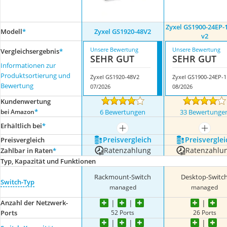
Zyxel GS1900-24EP-
Modell
*
Zyxel GS1920-48V2
v2
Unsere Bewertung
Unsere Bewertung
Vergleichsergebnis
*
SEHR GUT
SEHR GUT
Informationen zur
Produktsortierung und
Zyxel GS1920-48V2
Zyx
Bewertung
07/2026
08/2026
Kundenwertung
*
bei Amazon
6 Bewertungen
33 Bewertunge
Erhältlich bei
*
mehr anzeigen
mehr a
Preis­vergleich
Preis­verglei
Preis­vergleich
Ratenzahlung
Ratenzahlu
Zahlbar in Raten
*
Typ, Kapazität und Funktionen
Rackmount-Switch
Desktop-Switc
Switch-Typ
managed
managed
Anzahl der Netzwerk-
52 Ports
26 Ports
Ports