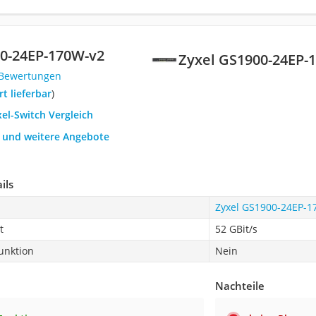
00-24EP-170W-v2
Zyxel GS1900-24EP-
 Bewertungen
ort lieferbar
)
xel-Switch Vergleich
h und weitere Angebote
ils
Zyxel GS1900-24EP-1
t
52 GBit/s
unktion
Nein
Nachteile