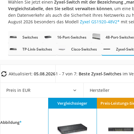
Wählen Sie jetzt einen
Zyxel-Switch mit der Bezeichnung „ma
Gaming-PC
Vergleichstabelle, den Sie selbst verwalten können
, um eine 
Soundbar
den Datenverkehr als auch die Sicherheit Ihres Netzwerks zu 
August 2026 besonders das Modell
Zyxel GS1920-48V2
*
mit se
17-Zoll-Laptop
Satellitenschüssel
Switches
16-Port-Switches
48-Port-Switche
Gaming-Headset
TP-Link-Switches
Cisco-Switches
Zyxel-Swi
Schnurloses Telef
Tablets unter 200 
Ladekabel Typ 2 S
Aktualisiert:
05.08.2026
1 - 7 von 7:
Beste Zyxel-Switches
im Ve
Lichtwecker
Preis in EUR
Hersteller
Acer Aspire
Service
Vergleichssieger
Preis-Leistungs-Si
Abbildung
*