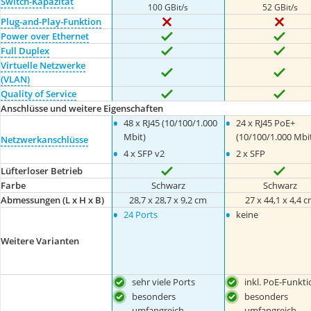
Switch-Kapazität
100 GBit/s
52 GBit/s
Plug-and-Play-Funktion
Power over Ethernet
Full Duplex
Virtuelle Netzwerke
(VLAN)
Quality of Service
Anschlüsse und weitere Eigenschaften
•
•
48 x RJ45 (10/100/1.000
24 x RJ45 PoE+
Mbit)
(10/100/1.000 Mbi
Netzwerkanschlüsse
•
•
4 x SFP v2
2 x SFP
Lüfterloser Betrieb
Farbe
Schwarz
Schwarz
Abmessungen (L x H x B)
28,7 x 28,7 x 9,2 cm
27 x 44,1 x 4,4 
•
•
24 Ports
keine
Weitere Varianten
sehr viele Ports
inkl. PoE-Funkti
besonders
besonders
umfangreich
umfangreich