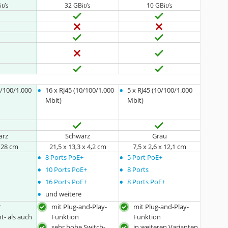
t/s
32 GBit/s
10 GBit/s
•
•
0/100/1.000
16 x RJ45 (10/100/1.000
5 x RJ45 (10/100/1.000
Mbit)
Mbit)
arz
Schwarz
Grau
x 28 cm
21,5 x 13,3 x 4,2 cm
7,5 x 2,6 x 12,1 cm
•
•
8 Ports PoE+
5 Port PoE+
•
•
10 Ports PoE+
8 Ports
•
•
16 Ports PoE+
8 Ports PoE+
•
und weitere
r
mit Plug-and-Play-
mit Plug-and-Play-
- als auch
Funktion
Funktion
sehr hohe Switch-
in weiteren Varianten