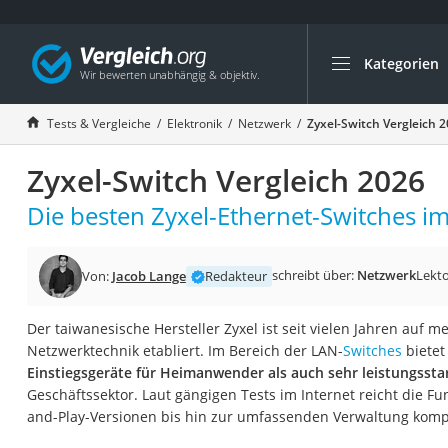
Kategorien
Die beliebtesten V
Elektronik
Tests & Vergleiche
Elektronik
Netzwerk
Zyxel-Switch Vergleich 
Powerstation
Zyxel-Switch Vergleich 2026
Monitor 32 Zoll 4K
Fernseher
Die besten Zyxel-Ethernet-Switches im
Drucker
Desktop-PC
schreibt über:
Netzwerk
Lekto
Von:
Jacob Lange
Redakteur
Monitor
Der taiwanesische Hersteller Zyxel ist seit vielen Jahren auf 
Diascanner
Netzwerktechnik etabliert. Im Bereich der LAN-
Switches
bietet
Laser-Multifunkti
Einstiegsgeräte für Heimanwender als auch sehr leistungssta
Geschäftssektor. Laut gängigen Tests im Internet reicht die Fu
Powerline-Adapter
and-Play-Versionen bis hin zur umfassenden Verwaltung komp
Powerstation mit 