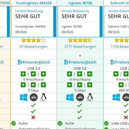
15705
Youtinghdav KM434
Ugreen 30768
Sabrent U
Unsere Bewertung
Unsere Bewertung
Unsere Bewer
SEHR GUT
SEHR GUT
SEHR G
een USB Switch 15705
Youtinghdav KM434
Ugreen 30768
Sabrent USB-
08/2026
08/2026
08/2026
en
97 Bewertungen
3771 Bewertungen
1726 Bewe
nzeigen
mehr anzeigen
ch
Preis­vergleich
Preis­vergleich
Preis­v
USB 3.0
USB 3.0
USB 
4 Anschlüsse
4 Anschlüsse
4 Ansch
5 Gbps
5 Gbps
480 M
hohe
hohe
viele USB