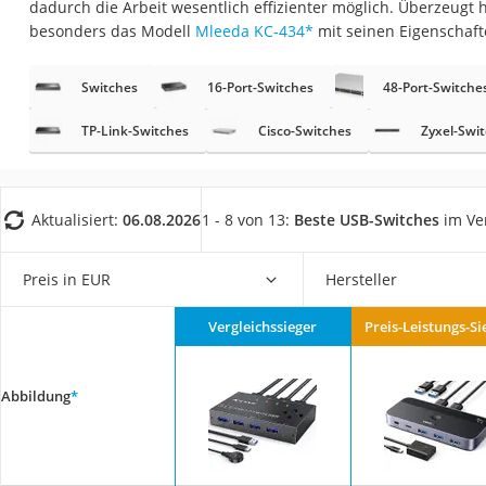
dadurch die Arbeit wesentlich effizienter möglich. Überzeugt 
Gaming-PC
besonders das Modell
Mleeda KC-434
*
mit seinen Eigenschaft
Soundbar
17-Zoll-Laptop
Switches
16-Port-Switches
48-Port-Switche
Satellitenschüssel
TP-Link-Switches
Cisco-Switches
Zyxel-Swi
Gaming-Headset
Schnurloses Telef
Aktualisiert:
06.08.2026
1 - 8 von 13:
Beste USB-Switches
im Ve
Tablets unter 200 
Ladekabel Typ 2 S
Preis in EUR
Hersteller
Lichtwecker
Acer Aspire
Vergleichssieger
Preis-Leistungs-Si
Service
Abbildung
*