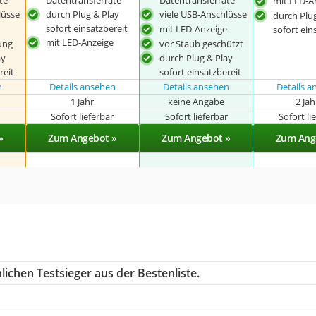
te
Datentransferrate
Datentransferrate
mit LED-A
lüsse
durch Plug & Play
viele USB-Anschlüsse
durch Plu
sofort einsatzbereit
mit LED-Anzeige
sofort ein
mit LED-Anzeige
ung
vor Staub geschützt
ay
durch Plug & Play
reit
sofort einsatzbereit
n
Details ansehen
Details ansehen
Details 
1 Jahr
keine Angabe
2 Ja
r
Sofort lieferbar
Sofort lieferbar
Sofort li
»
Zum Angebot »
Zum Angebot »
Zum Ang
ichen Testsieger aus der Bestenliste.