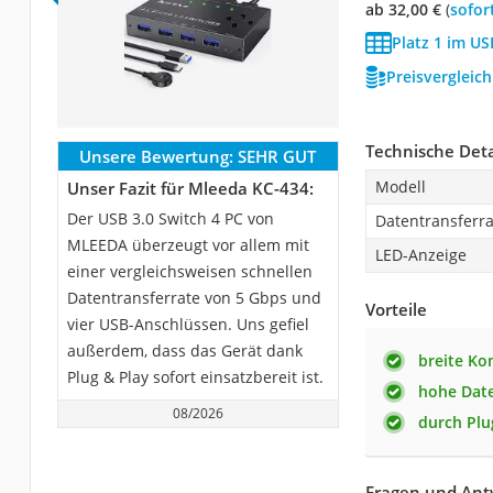
ab 32,00 €
(
Sofor
Platz 1 im US
Preisvergleic
Technische Deta
Unsere Bewertung:
SEHR GUT
Modell
Unser Fazit für Mleeda KC-434:
Der USB 3.0 Switch 4 PC von
Datentransferra
MLEEDA überzeugt vor allem mit
LED-Anzeige
einer vergleichsweisen schnellen
Datentransferrate von 5 Gbps und
Vorteile
vier USB-Anschlüssen. Uns gefiel
außerdem, dass das Gerät dank
breite Ko
Plug & Play sofort einsatzbereit ist.
hohe Date
08/2026
durch Plu
Fragen und Ant