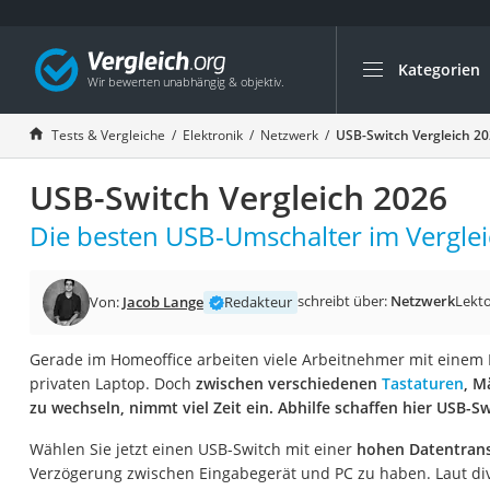
Kategorien
Die beliebtesten V
Elektronik
Tests & Vergleiche
Elektronik
Netzwerk
USB-Switch Vergleich 2
Powerstation
USB-Switch Vergleich 2026
Monitor 32 Zoll 4K
Fernseher
Die besten USB-Umschalter im Verglei
Drucker
Desktop-PC
schreibt über:
Netzwerk
Lekto
Von:
Jacob Lange
Redakteur
Monitor
Gerade im Homeoffice arbeiten viele Arbeitnehmer mit einem 
Diascanner
privaten Laptop. Doch
zwischen verschiedenen
Tastaturen
, M
Laser-Multifunkti
zu wechseln, nimmt viel Zeit ein. Abhilfe schaffen hier USB-S
Powerline-Adapter
Wählen Sie jetzt einen USB-Switch mit einer
hohen Datentrans
Powerstation mit 
Verzögerung zwischen Eingabegerät und PC zu haben. Laut dive