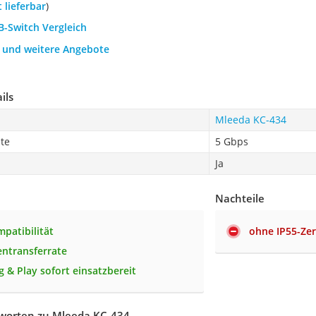
t lieferbar
)
B-Switch Vergleich
h und weitere Angebote
ils
Mleeda KC-434
te
5 Gbps
Ja
Nachteile
mpatibilität
ohne IP55-Zer
ntransferrate
g & Play sofort einsatzbereit
worten zu Mleeda KC-434