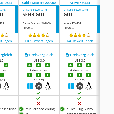
SB-USS4
Cable Matters 202060
Kceve KM434
Id
tung
Unsere Bewertung
Unsere Bewertung
Unsere
UT
SEHR GUT
GUT
GUT
USS4
Cable Matters 202060
Kceve KM434
Idsonix
08/2026
08/2026
08/202
rtungen
1161 Bewertungen
146 Bewertungen
1379
ergleich
Preis­vergleich
Preis­vergleich
P
2.0
USB 3.0
USB 3.0
lüsse
4 Anschlüsse
4 Anschlüsse
bits
5 Gbps
5 Gbps
-Anschlüsse
mit Fernbedienung
durch Plug & Play
hoh