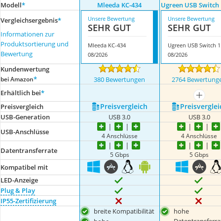
Modell
*
Mleeda KC-434
Ugreen USB Switch 
Unsere Bewertung
Unsere Bewertung
Vergleichsergebnis
*
SEHR GUT
SEHR GUT
Informationen zur
Produktsortierung und
Mleeda KC-434
Ugr
Bewertung
08/2026
08/2026
Kundenwertung
*
bei Amazon
380 Bewertungen
2764 Bewertung
Erhältlich bei
*
mehr a
Preis­vergleich
Preis­verglei
Preis­vergleich
USB-Generation
USB 3.0
USB 3.0
USB-Anschlüsse
4 Anschlüsse
4 Anschlüsse
Datentransferrate
5 Gbps
5 Gbps
Kompatibel mit
LED-Anzeige
Plug & Play
IP55-Zertifizierung
breite Kompatibilität
hohe