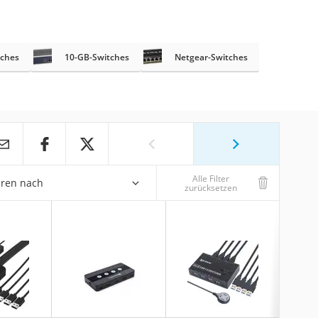
tches
10-GB-Switches
Netgear-Switches
Alle Filter
eren nach
zurücksetzen