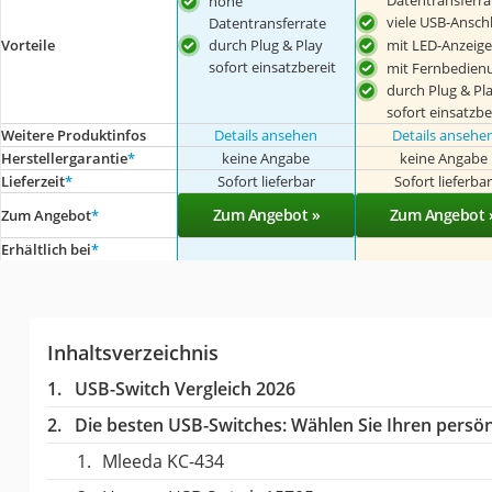
Datentransferra
hohe
viele USB-Ansch
Datentransferrate
durch Plug & Play
mit LED-Anzeige
Vorteile
sofort einsatzbereit
mit Fernbedien
durch Plug & Pl
sofort einsatzbe
Weitere Produktinfos
Details ansehen
Details ansehe
Herstellergarantie
*
keine Angabe
keine Angabe
Lieferzeit
*
Sofort lieferbar
Sofort lieferba
Zum Angebot »
Zum Angebot 
Zum Angebot
*
Erhältlich bei
*
Inhaltsverzeichnis
USB-Switch Vergleich 2026
Die besten USB-Switches:
Wählen Sie Ihren persönl
Mleeda KC-434