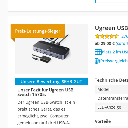
Ugreen USB
Preis-Leistungs-Sieger
27
ab 29,00 €
(
Sofor
Platz 2 im US
Preisvergleic
Technische Deta
Unsere Bewertung:
SEHR GUT
Modell
Unser Fazit für Ugreen USB
Switch 15705:
Datentransferra
Der Ugreen USB-Switch ist ein
LED-Anzeige
praktisches Gerät, das es
ermöglicht, zwei Computer
Vorteile
gemeinsam auf drei USB-A-