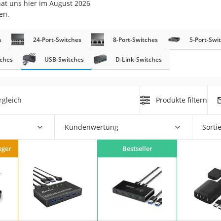
hat uns hier im August 2026
en.
s
24-Port-Switches
8-Port-Switches
5-Port-Swi
tches
USB-Switches
D-Link-Switches
on
rgleich
Produkte filtern
Euro
chuko
Kundenwertung
Sorti
eger
Bestseller