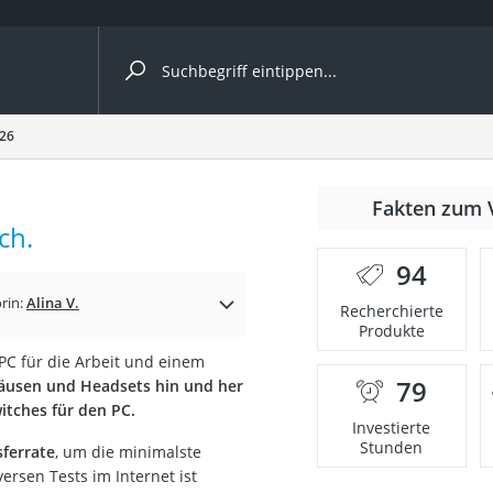
ergleiche nach Kategorie
026
Fakten zum 
ch.
94
rin:
Alina V.
Recherchierte
Produkte
PC für die Arbeit und einem
79
äusen und Headsets hin und her
onsdrucker
witches für den PC.
Investierte
Stunden
ferrate
, um die minimalste
Solarpanel
rsen Tests im Internet ist