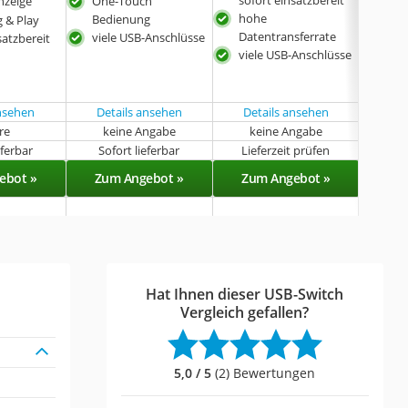
sofort einsatzbereit
Dat
nzeige
One-Touch
hohe
mit
Bedienung
g & Play
Datentransferrate
viele USB-Anschlüsse
durc
satzbereit
viele USB-Anschlüsse
sofo
ansehen
Details ansehen
Details ansehen
Det
hre
keine Angabe
keine Angabe
k
eferbar
Sofort lieferbar
Lieferzeit prüfen
Sof
ebot »
Zum Angebot »
Zum Angebot »
Zu
Hat Ihnen dieser USB-Switch
Vergleich gefallen?
5,0 / 5
(2) Bewertungen