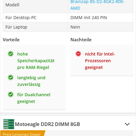
Brainzap BS-D2-8GK2-800-
Modell
AMD
Für Desktop-PC
DIMM mit 240 PIN
Für Laptop
Nein
Vorteile
Nachteile
hohe
nicht für Intel-
Speicherkapazität
Prozessoren
pro RAM-Riegel
geeignet
langlebig und
zuverlässig
für Dualchannel
geeignet
Motoeagle DDR2 DIMM 8GB
Preis-Leistungs-Sieger