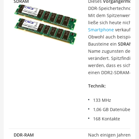
SDRAM
Dieses
Vorgängermodel
DDR-Speichertechnologie
Mit dem Spitzenwert vo
ließe sich heute nicht 
Smartphone
verkaufen.
Obwohl auch beispiels
Bausteine ein
SDRAM-M
Name zugunsten der ne
verändert. Spitzfindig k
werden, dass es sich b
einen DDR2-SDRAM-Spei
Technik:
133 MHz
1,06 GB Datenübertra
168 Kontakte
DDR-RAM
Nach einigen Jahren
Anl