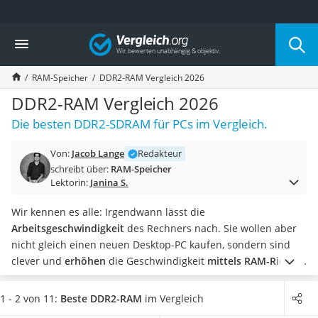
Die beliebtesten Vergleiche nach Kategorie
Vergleich
Elektronik
Powerstation
RAM-Speicher
DDR2-RAM Vergleich 2026
Monitor 32 Zoll 4K
Fernseher
DDR2-RAM Vergleich 2026
Drucker
Die besten DDR2-SDRAM für PCs im Vergleich.
Desktop-PC
Monitor
Von:
Jacob Lange
Redakteur
Diascanner
schreibt über:
RAM-Speicher
Laser-Multifunktionsdrucker
Lektorin:
Janina S.
Powerline-Adapter
Powerstation mit Solarpanel
Wir kennen es alle: Irgendwann lässt die
Gaming-PC
Arbeitsgeschwindigkeit
des Rechners nach. Sie wollen aber
Soundbar
nicht gleich einen neuen Desktop-PC kaufen, sondern sind
17-Zoll-Laptop
clever und
erhöhen
die Geschwindigkeit
mittels RAM-Riegel
.
Satellitenschüssel
Je mehr
Speicherkapazität
, desto besser. Achten Sie deshalb
Gaming-Headset
unbedingt auf die
Anzahl der Riegel
und deren
Speicher
. Die
1 - 2 von 11:
Beste DDR2-RAM
im Vergleich
Schnurloses Telefon
Gesamtkapazität kann je nach Kombination
von 4 bis hin zu