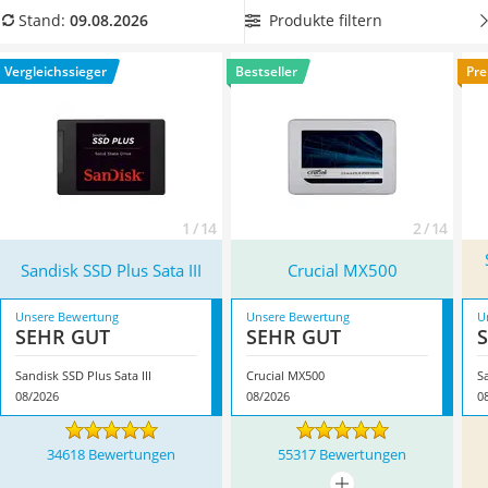
Tablets unter 200 Euro
immer relevant. Allerdings setzen moderne Geräte
Produkte filtern
Stand:
09.08.2026
Ladekabel Typ 2 Schuko
mittlerweile oft völlig auf eine
ausreichend große SSD mit 1
Lichtwecker
bis 2 TB
als internen Hauptspeicher. Überzeugt hat uns hier
Vergleichssieger
Bestseller
Pre
Acer Aspire
im August 2026 besonders das Modell
Sandisk SSD Plus Sata
Service
III
*
mit seinen Eigenschaften.
1 / 14
2 / 14
Sandisk SSD Plus Sata III
Crucial MX500
Unsere Bewertung
Unsere Bewertung
U
SEHR GUT
SEHR GUT
Sandisk SSD Plus Sata III
Crucial MX500
08/2026
08/2026
0
34618 Bewertungen
55317 Bewertungen