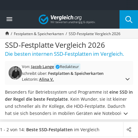
Die beliebtesten Vergleiche nach Kategorie
Vergleich
Elektronik
Powerstation
Festplatten & Speicherkarten
SSD-Festplatte Vergleich 2026
Monitor 32 Zoll 4K
Fernseher
SSD-Festplatte Vergleich 2026
Drucker
Die besten internen SSD-Festplatten im Vergleich.
Desktop-PC
Monitor
Von:
Jacob Lange
Redakteur
Diascanner
schreibt über:
Festplatten & Speicherkarten
Laser-Multifunktionsdrucker
Lektorin:
Alina V.
Powerline-Adapter
Powerstation mit Solarpanel
Besonders für Betriebssystem und Programme ist
eine SSD in
Gaming-PC
der Regel die beste Festplatte
. Kein Wunder, sie ist kleiner
Soundbar
und schneller als ihr Kollege, die HDD-Festplatte. Dadurch
17-Zoll-Laptop
hat sie sich besonders in mobilen Geräten wie Notebooks
Satellitenschüssel
durchgesetzt.
Da der Preis pro GB im Vergleich zur HDD-
Gaming-Headset
Festplatte höher ist, ist eine Kombination aus SSD mit
1 - 2 von 14:
Beste SSD-Festplatten
im Vergleich
Schnurloses Telefon
mehreren 100 GB sowie HDD für große Datenarchive noch