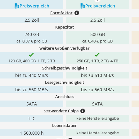
mehr anzeigen
Preis­vergleich
Preis­vergleich
Formfaktor
2,5 Zoll
2,5 Zoll
Kapazität
240 GB
500 GB
ca. 0,37 € pro GB
ca. 0,40 € pro GB
weitere Größen verfügbar
120 GB, 480 GB, 1 TB, 2 TB
250 GB, 1 TB, 2 TB, 4 TB
Schreibgeschwindigkeit
bis zu 440 MB/s
bis zu 510 MB/s
Lesegeschwindigkeit
bis zu 560 MB/s
bis zu 560 MB/s
Anschluss
SATA
SATA
verwendete Chips
TLC
keine Herstellerangabe
Lebensdauer
1.500.000 h
keine Herstellerangabe