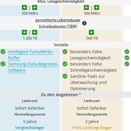
Max. Lesegeschwindigkeit
550 MB/s
560 MB/s
garantierte Lebensdauer
Schreibvolumen (TBW)
1.200 TB
500 TB
Vorteile
Intelligent-TurboWrite-
besonders hohe
Puffer
Lesegeschwindigkeit
Samsung-Data-Migration-
besonders hohe
Software
Schreibgeschwindigkeit
SanDisk-Tools zur
Überwachung und
Optimierung
Zu den Angeboten
*
Lieferzeit
Lieferzeit
Sofort lieferbar
Sofort lieferbar
Herstellergarantie
Herstellergarantie
5 Jahre
3 Jahre
Vergleichssieger
Preis-Leistungs-Sieger