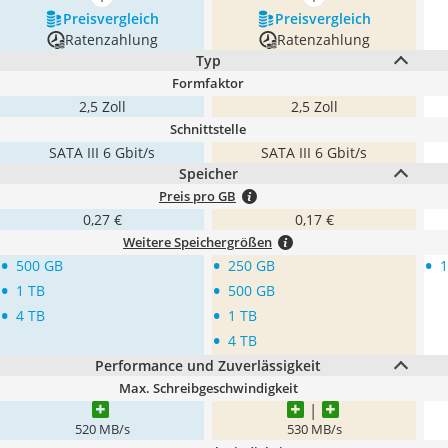
mehr anzeigen
mehr anzeigen
Preis­vergleich
Preis­vergleich
Ratenzahlung
Ratenzahlung
Typ
Formfaktor
2,5 Zoll
2,5 Zoll
Schnittstelle
SATA III 6 Gbit/s
SATA III 6 Gbit/s
Speicher
Preis pro GB
0,27 €
0,17 €
Weitere Speichergrößen
•
•
•
500 GB
250 GB
1
•
•
1 TB
500 GB
•
•
4 TB
1 TB
•
4 TB
Performance und Zuverlässigkeit
Max. Schreibgeschwindigkeit
520 MB/s
530 MB/s