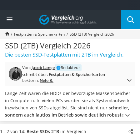
Die beliebtesten Vergleiche nach Kategorie
Vergleich
Elektronik
Powerstation
Festplatten & Speicherkarten
SSD (2TB) Vergleich 2026
Monitor 32 Zoll 4K
Fernseher
SSD (2TB) Vergleich 2026
Drucker
Die besten SSD-Festplatten mit 2TB im Vergleich.
Desktop-PC
Monitor
Von:
Jacob Lange
Redakteur
Diascanner
schreibt über:
Festplatten & Speicherkarten
Laser-Multifunktionsdrucker
Lektorin:
Nele B.
Powerline-Adapter
Powerstation mit Solarpanel
Lange Zeit waren die HDDs der bevorzugte Massenspeicher
Gaming-PC
in Computern. In vielen PCs wurden sie als Systemlaufwerk
Soundbar
inzwischen von SSDs abgelöst. Sie sind nicht nur
schneller,
17-Zoll-Laptop
sondern auch lautlos im Betrieb sowie deutlich robuster
Satellitenschüssel
gegen Erschütterungen
. Ihre Lebensdauer hängt deshalb
Gaming-Headset
hauptsächlich von der geschriebenen Datenmenge ab.
Wie
1 - 2 von 14:
Beste SSDs 2TB
im Vergleich
Schnurloses Telefon
Online-Tests zeigen, nutzen bei 2-TB-SSDs die geläufigen 2,5-