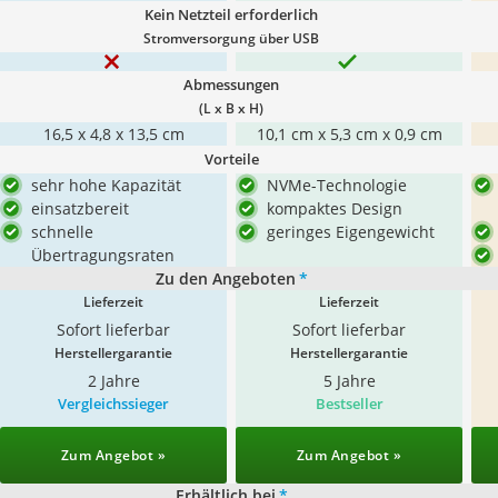
Kein Netzteil erforderlich
Stromversorgung über USB
Abmessungen
(L x B x H)
16,5 x 4,8 x 13,5 cm
10,1 cm x 5,3 cm x 0,9 cm
Vorteile
sehr hohe Kapazität
NVMe-Technologie
einsatzbereit
kompaktes Design
schnelle
geringes Eigengewicht
Übertragungsraten
Zu den Angeboten
*
Lieferzeit
Lieferzeit
Sofort lieferbar
Sofort lieferbar
Herstellergarantie
Herstellergarantie
2 Jahre
5 Jahre
Vergleichssieger
Bestseller
Zum Angebot »
Zum Angebot »
Erhältlich bei
*