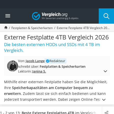
Die beliebtesten Vergleiche nach Kategorie
Vergleich
Elektronik
Powerstation
Festplatten & Speicherkarten
Externe Festplatte 4TB Vergleich 2026
Monitor 32 Zoll 4K
Fernseher
Externe Festplatte 4TB Vergleich 2026
Drucker
Die besten externen HDDs und SSDs mit 4 TB im
Desktop-PC
Vergleich.
Monitor
Diascanner
Von:
Jacob Lange
Redakteur
Laser-Multifunktionsdrucker
schreibt über:
Festplatten & Speicherkarten
Powerline-Adapter
Lektorin:
Janina S.
Powerstation mit Solarpanel
Gaming-PC
Mithilfe einer externen Festplatte haben Sie die Möglichkeit,
Soundbar
Ihre
Speicherkapazitäten am Computer bequem zu
17-Zoll-Laptop
erweitern
. Zudem lässt sie sich einfach bedienen und kann
Satellitenschüssel
jederzeit transportiert werden. Dabei zeigen Online-Tests,
Gaming-Headset
dass ein Speichervolumen von 4 TB für
durchschnittliche
Schnurloses Telefon
Verhältnisse völlig ausreichend
ist.
Wählen Sie jetzt eine
1 - 2 von 13:
Beste Externe Festplatten 4TB
im Vergleich