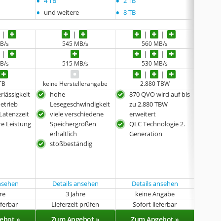
•
•
•
4 TB
2 TB
und w
•
•
und weitere
8 TB
B/s
545 MB/s
560 MB/s
B/s
515 MB/s
530 MB/s
keine 
TB
keine Herstellerangabe
2.880 TBW
rlässigkeit
hohe
870 QVO wird auf bis
sto
etrieb
Lesegeschwindigkeit
zu 2.880 TBW
vibr
Latenzzeit
viele verschiedene
erweitert
ener
e Leistung
Speichergrößen
QLC Technologie 2.
bes
erhältlich
Generation
Les
stoßbeständig
ansehen
Details ansehen
Details ansehen
Det
hre
3 Jahre
keine Angabe
k
eferbar
Lieferzeit prüfen
Sofort lieferbar
Sof
ebot »
Zum Angebot »
Zum Angebot »
Zu