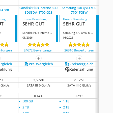
Sandisk Plus Interne SSD
Samsung 870 QVO MZ-
SA500
Lexa
‎SDSSDA-1T00-G28
77Q1T0BW
tung
Unsere Bewertung
Unsere Bewertung
Unsere
UT
SEHR GUT
SEHR GUT
GUT
0
Sandisk Plus Interne SSD ‎SDSSDA-1T00-G28
Samsung 870 QVO MZ-77Q1T0BW
Lexar 
08/2026
08/2026
08/202
rtungen
24672 Bewertungen
26316 Bewertungen
9204
ehr anzeigen
mehr anzeigen
mehr anzeigen
ergleich
Preis­vergleich
Preis­vergleich
P
zahlung
Ratenzahlung
oll
2,5 Zoll
2,5 Zoll
 Gbit/s
SATA III 6 Gbit/s
SATA III 6 Gbit/s
SAT
 €
0,14 €
0,29 €
•
•
•
500 GB
1 TB
128 G
•
•
•
2 TB
2 TB
256 G