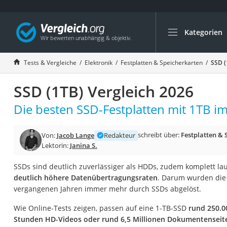
Kategorien
Die beliebtesten V
Elektronik
Tests & Vergleiche
Elektronik
Festplatten & Speicherkarten
SSD (
Powerstation
SSD (1TB) Vergleich 2026
Monitor 32 Zoll 4K
Fernseher
Die besten SSD-Festplatten mit 1TB im
Drucker
schreibt über:
Festplatten & 
Von:
Jacob Lange
Redakteur
Desktop-PC
Lektorin:
Janina S.
Monitor
SSDs sind deutlich zuverlässiger als HDDs, zudem komplett la
Diascanner
deutlich höhere Datenübertragungsraten
. Darum wurden die 
Laser-Multifunkti
vergangenen Jahren immer mehr durch SSDs abgelöst.
Powerline-Adapter
Wie Online-Tests zeigen, passen auf eine 1-TB-SSD
rund 250.0
Powerstation mit 
Stunden HD-Videos oder rund 6,5 Millionen Dokumentenseit