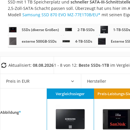
SSD mit 1 TB Speicherplatz und
schneller SATA-III-Schnittstell
Gaming-PC
2,5-Zoll-SATA-Schacht passen soll. Überzeugt hat uns hier im
Soundbar
Modell
Samsung SSD 870 EVO MZ-77E1T0B/EU
*
mit seinen Eig
17-Zoll-Laptop
SSDs (diverse Größen)
2-TB-SSDs
1-TB-SSD
Satellitenschüssel
Gaming-Headset
externe 500GB-SSDs
4-TB-SSDs
Externe SS
Schnurloses Telef
Tablets unter 200 
Aktualisiert:
08.08.2026
1 - 8 von 12:
Beste SSDs-1TB
im Vergle
Ladekabel Typ 2 S
Lichtwecker
Preis in EUR
Hersteller
Acer Aspire
Vergleichssieger
Preis-Leistungs-Si
Service
Abbildung
*