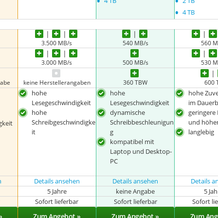
•
•
4 TB
2 TB
•
4 TB
3.500 MB/s
540 MB/s
560 M
3.000 MB/s
500 MB/s
530 M
gabe
keine Herstellerangaben
360 TBW
600 
hohe
hohe
hohe Zuve
Lesegeschwindigkeit
Lesegeschwindigkeit
im Dauerb
hohe
dynamische
geringere 
Schreibgeschwindigke
Schreibbeschleunigun
und höher
keit
it
g
langlebig
kompatibel mit
Laptop und Desktop-
PC
n
Details ansehen
Details ansehen
Details 
5 Jahre
keine Angabe
5 Ja
r
Sofort lieferbar
Sofort lieferbar
Sofort li
»
Zum Angebot »
Zum Angebot »
Zum Ang