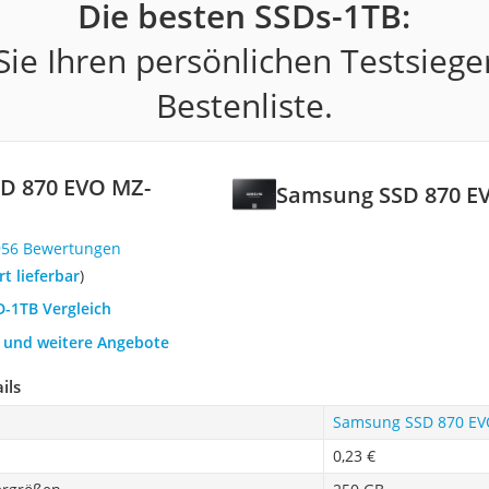
Die besten SSDs-1TB:
ie Ihren persönlichen Testsiege
Bestenliste.
D 870 EVO MZ-
Samsung SSD 870 E
956 Bewertungen
ort lieferbar
)
D-1TB Vergleich
h und weitere Angebote
ils
Samsung SSD 870 EV
0,23 €