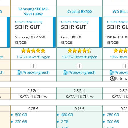
Samsung 980 MZ-
3D
Crucial BX500
WD Red 
V8V1T0BW
Unsere Bewertung
Unsere Bewertung
Unsere Bewer
SEHR GUT
SEHR GUT
SEHR G
Samsung 980 MZ-V8V1T0BW
Crucial BX500
WD Red SA50
08/2026
08/2026
08/2026
en
16758 Bewertungen
137752 Bewertungen
1956 Bewe
nzeigen
mehr anzeigen
mehr anzeigen
m
ch
Preis­vergleich
Preis­vergleich
Preis­v
Raten
2,5 Zoll
2,5 Zoll
2,5 Z
s
SATA III 6 Gbit/s
SATA III 6 Gbit/s
SATA III 6
0,25 €
0,16 €
0,38
•
•
•
500 GB
480 GB
250 GB
•
•
•
250 GB
2 TB
500 GB