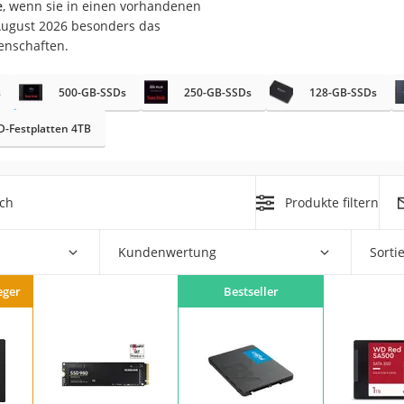
e
, wenn sie in einen vorhandenen
 August 2026 besonders das
enschaften.
s
500-GB-SSDs
250-GB-SSDs
128-GB-SSDs
D-Festplatten 4TB
on
Euro
ich
Produkte filtern
chuko
Kundenwertung
Sorti
eger
Bestseller