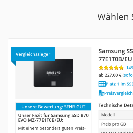
Wählen S
Samsung SS
Vergleichssieger
77E1T0B/EU
14
ab 227,00 €
(
Sof
Platz 1 im SS
Preisvergleic
Technische Deta
Unsere Bewertung:
SEHR GUT
Modell
Unser Fazit für Samsung SSD 870
EVO MZ-77E1T0B/EU:
Preis pro GB
Mit einem besonders guten Preis-