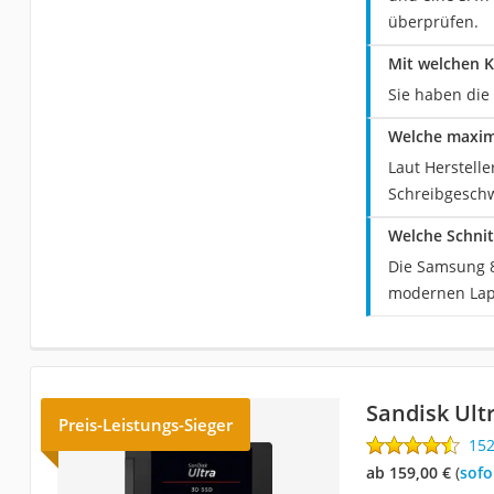
überprüfen.
Mit welchen K
Sie haben die 
Welche maxim
Laut Herstell
Schreibgeschw
Welche Schnit
Die Samsung 87
modernen Lapt
Sandisk Ult
Preis-Leistungs-Sieger
15
ab 159,00 €
(
Sof