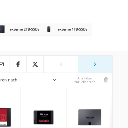
externe 2TB-SSDs
externe 1TB-SSDs
Alle Filter
eren nach
zurücksetzen