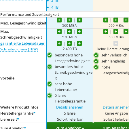
•
2 TB
•
4 TB
Performance und Zuverlässigkeit
Max. Lesegeschwindigkeit
560 MB/s
560 MB/s
Max.
530 MB/s
530 MB/s
Schreibgeschwindigkeit
garantierte Lebensdauer
2.400 TB
keine Herstelleran
Schreibvolumen (TBW)
besonders hohe
sehr verlässlich
Lesegeschwindigkeit
sehr langlebig
besonders hohe
hohe
Schreibgeschwindigke
Lesegeschwindig
Vorteile
it
sehr hohe
Lebensdauer
5 Jahre
Herstellergarantie
Weitere Produktinfos
Details ansehen
Details ansehe
Herstellergarantie
*
5 Jahre
keine Angabe
Lieferzeit
*
Sofort lieferbar
Sofort lieferba
Zum Angebot »
Zum Angebot 
Zum Angebot
*