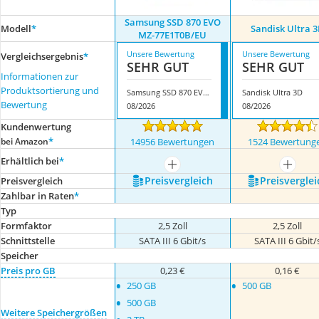
Samsung SSD 870 EVO
Modell
*
Sandisk Ultra 
MZ-77E1T0B/EU
Unsere Bewertung
Unsere Bewertung
Vergleichsergebnis
*
SEHR GUT
SEHR GUT
Informationen zur
Produktsortierung und
Samsung SSD 870 EVO MZ-77E1T0B/EU
Sandisk Ultra 3D
Bewertung
08/2026
08/2026
Kundenwertung
*
bei Amazon
14956 Bewertungen
1524 Bewertung
Erhältlich bei
*
mehr anzeigen
mehr a
Preis­vergleich
Preis­verglei
Preis­vergleich
Zahlbar in Raten
*
Typ
Formfaktor
2,5 Zoll
2,5 Zoll
Schnittstelle
SATA III 6 Gbit/s
SATA III 6 Gbit/
Speicher
Preis pro GB
0,23 €
0,16 €
•
•
250 GB
500 GB
•
500 GB
Weitere Speichergrößen