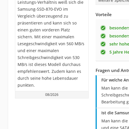
Weitere Speich
Leistungs-Verhältnis weiß sich die
Samsung-SSD-870-EVO im
Vorteile
Vergleich überzeugend zu
präsentieren und kann sich so
besonders
einen guten vorderen Platz
besonders
sichern. Mit einer maximalen
Lesegeschwindigkeit von 560 MB/s
sehr hoh
und einer maximalen
5 Jahre He
Schreibgeschwindigkeit von 530
MB/s ist dieses Modell durchaus
Fragen und Ant
empfehlenswert. Zudem kann es
durch seine hohe Lebensdauer
Für welche An
punkten.
Man kann die
08/2026
Schreibgeschw
Bearbeitung g
Ist die Samsu
Man kann die 
und eine SATA 