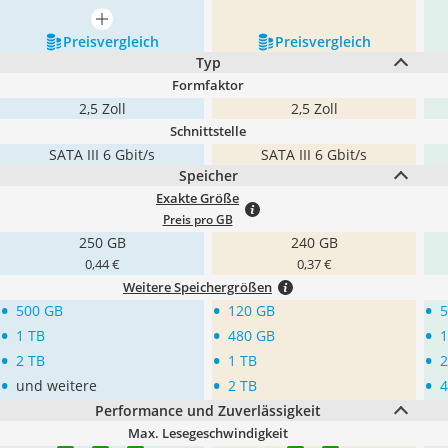
mehr anzeigen
Preis­vergleich
Preis­vergleich
Typ
Formfaktor
2,5 Zoll
2,5 Zoll
Schnittstelle
SATA III 6 Gbit/s
SATA III 6 Gbit/s
Speicher
Exakte Größe
Preis pro GB
250 GB
240 GB
0,44 €
0,37 €
Weitere Speichergrößen
•
•
•
500 GB
120 GB
5
•
•
•
1 TB
480 GB
1
•
•
•
2 TB
1 TB
2
•
•
•
und weitere
2 TB
4
Performance und Zuverlässigkeit
Max. Lesegeschwindigkeit