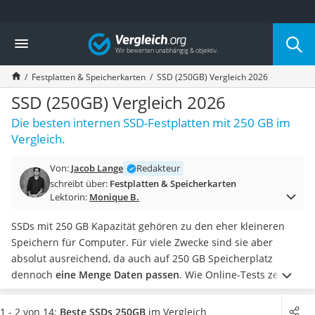
Die beliebtesten Vergleiche nach Kategorie
Vergleich
Elektronik
Powerstation
Festplatten & Speicherkarten
SSD (250GB) Vergleich 2026
Monitor 32 Zoll 4K
Fernseher
SSD (250GB) Vergleich 2026
Drucker
Die besten internen SSD-Festplatten mit 250 GB im
Desktop-PC
Vergleich.
Monitor
Diascanner
Von:
Jacob Lange
Redakteur
Laser-Multifunktionsdrucker
schreibt über:
Festplatten & Speicherkarten
Powerline-Adapter
Lektorin:
Monique B.
Powerstation mit Solarpanel
Gaming-PC
SSDs mit 250 GB Kapazität gehören zu den eher kleineren
Soundbar
Speichern für Computer. Für viele Zwecke sind sie aber
17-Zoll-Laptop
absolut ausreichend, da auch auf 250 GB Speicherplatz
Satellitenschüssel
dennoch
eine Menge Daten passen
. Wie Online-Tests zeigen,
Gaming-Headset
können auf einer SSD mit 250 GB gut 50.000 Fotos mit 12
Schnurloses Telefon
Megapixeln Auflösung gespeichert werden.
Alternativ passen
1 - 2 von 14:
Beste SSDs 250GB
im Vergleich