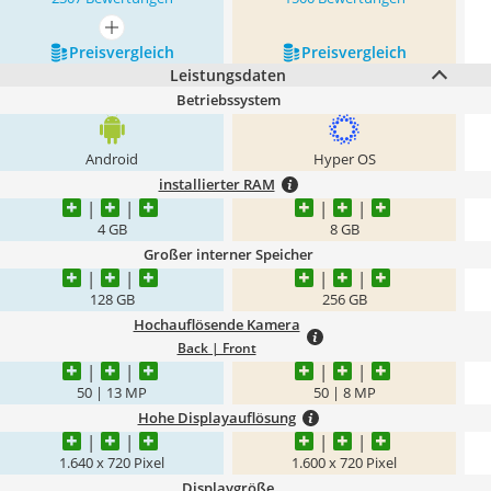
mehr anzeigen
Preis­vergleich
Preis­vergleich
Leistungsdaten
Betriebssystem
Android
Hyper OS
installierter RAM
4 GB
8 GB
Großer interner Speicher
128 GB
256 GB
Hochauflösende Kamera
Back | Front
50 | 13 MP
50 | 8 MP
Hohe Displayauflösung
1.640 x 720 Pixel
1.600 x 720 Pixel
Displaygröße