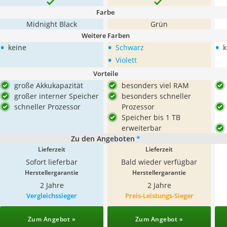
Farbe
Midnight Black
Grün
Weitere Farben
•
•
•
keine
Schwarz
k
•
Violett
Vorteile
große Akkukapazität
besonders viel RAM
großer interner Speicher
besonders schneller
schneller Prozessor
Prozessor
Speicher bis 1 TB
erweiterbar
Zu den Angeboten
*
Lieferzeit
Lieferzeit
Sofort lieferbar
Bald wieder verfügbar
Herstellergarantie
Herstellergarantie
2 Jahre
2 Jahre
Vergleichssieger
Preis-Leistungs-Sieger
Zum Angebot »
Zum Angebot »