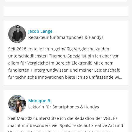
Jacob Lange
Redakteur für Smartphones & Handys
Seit 2018 erstelle ich regelmäßig Vergleiche zu den
unterschiedlichsten Themen. Spezialist bin ich aber vor
allem für Vergleiche im Bereich Elektronik. Mit einem
fundierten Hintergrundwissen und meiner Leidenschaft
für technische Innovationen biete ich so umfassende wie
präzise Informationen zu elektronischen Geräten, Gadgets
sowie Technologien. Meine Beiträge beinhalten
detaillierte Produktvergleiche, Kaufberatungen und
Monique B.
technische Analysen, um Verbrauchern dabei zu helfen,
Lektorin für Smartphones & Handys
sowohl informierte Entscheidungen zu treffen als auch
Seit Mai 2022 unterstütze ich die Redaktion der VGL. Es
die besten elektronischen Lösungen für ihre Bedürfnisse
macht mir besonders viel Spaß, Texte auf kreative Art und
zu finden.