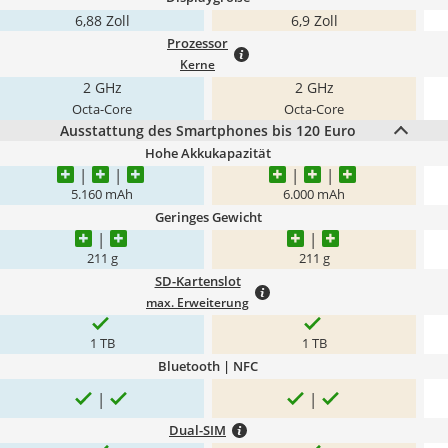
6,88 Zoll
6,9 Zoll
Prozessor
Kerne
2 GHz
2 GHz
Octa-Core
Octa-Core
Ausstattung des Smartphones bis 120 Euro
Hohe Akkukapazität
5.160 mAh
6.000 mAh
Geringes Gewicht
211 g
211 g
SD-Kartenslot
max. Erweiterung
1 TB
1 TB
Bluetooth | NFC
Dual-SIM