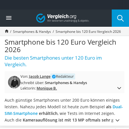
Die beliebtesten Vergleiche nach Kategorie
Vergleich
Elektronik
Powerstation
Smartphones & Handys
Smartphone bis 120 Euro Vergleich 2026
Monitor 32 Zoll 4K
Fernseher
Smartphone bis 120 Euro Vergleich
Drucker
2026
Desktop-PC
Die besten Smartphones unter 120 Euro im
Monitor
Vergleich.
Diascanner
Laser-Multifunktionsdrucker
Von:
Jacob Lange
Redakteur
Powerline-Adapter
schreibt über:
Smartphones & Handys
Powerstation mit Solarpanel
Lektorin:
Monique B.
Gaming-PC
Soundbar
Auch günstige Smartphones unter 200 Euro können einiges
17-Zoll-Laptop
leisten. Nahezu jedes Modell ist heute zum Beispiel
als
Dual-
Satellitenschüssel
SIM-Smartphone
erhältlich
, wie Tests im Internet zeigen.
Gaming-Headset
Auch die
Kameraauflösung ist mit 13 MP oftmals sehr gut
Schnurloses Telefon
und ermöglicht es Ihnen, scharfe Fotos zu machen.
Wählen