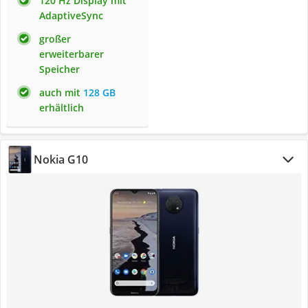
120 Hz Display mit
AdaptiveSync
großer
erweiterbarer
Speicher
auch mit
128 GB
erhältlich
Nokia G10