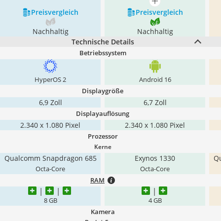
mehr anzeigen
Preis­vergleich
Preis­vergleich
Nachhaltig
Nachhaltig
Technische Details
Betriebssystem
HyperOS 2
Android 16
Displaygröße
6,9 Zoll
6,7 Zoll
Displayauflösung
2.340 x 1.080 Pixel
2.340 x 1.080 Pixel
Prozessor
Kerne
Qualcomm Snapdragon 685
Exynos 1330
Q
Octa-Core
Octa-Core
RAM
8 GB
4 GB
Kamera