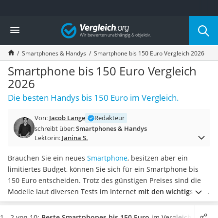
Die beliebtesten Vergleiche nach Kategorie
Vergleich
Elektronik
Powerstation
Smartphones & Handys
Smartphone bis 150 Euro Vergleich 2026
Monitor 32 Zoll 4K
Fernseher
Smartphone bis 150 Euro Vergleich
Drucker
2026
Desktop-PC
Die besten Handys bis 150 Euro im Vergleich.
Monitor
Diascanner
Von:
Jacob Lange
Redakteur
Laser-Multifunktionsdrucker
schreibt über:
Smartphones & Handys
Powerline-Adapter
Lektorin:
Janina S.
Powerstation mit Solarpanel
Gaming-PC
Brauchen Sie ein neues
Smartphone
, besitzen aber ein
Soundbar
limitiertes Budget, können Sie sich für ein Smartphone bis
17-Zoll-Laptop
150 Euro entscheiden. Trotz des günstigen Preises sind die
Satellitenschüssel
Modelle laut diversen Tests im Internet
mit den wichtigsten
Gaming-Headset
Funktionen ausgestattet
. Die Smartphones besitzen meist
Schnurloses Telefon
zwei SIM-Karten-Slots, hochwertige Kameras und vieles mehr.
1 - 2 von 10:
Beste Smartphones bis 150 Euro
im Vergleich