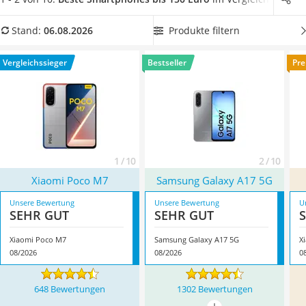
Tablets unter 200 Euro
Wählen Sie jetzt aus unserer Vergleichstabelle
ein
Ladekabel Typ 2 Schuko
Smartphone bis 150 Euro mit großem RAM
, damit Ihre Apps
Produkte filtern
Stand:
06.08.2026
Lichtwecker
möglichst schnell starten können. Überzeugt hat uns hier im
Acer Aspire
August 2026 besonders das Modell
Xiaomi Poco M7
*
mit
Vergleichssieger
Bestseller
Pre
Service
seinen Eigenschaften.
1 / 10
2 / 10
Xiaomi Poco M7
Samsung Galaxy A17 5G
Unsere Bewertung
Unsere Bewertung
U
SEHR GUT
SEHR GUT
Xiaomi Poco M7
Samsung Galaxy A17 5G
X
08/2026
08/2026
0
648 Bewertungen
1302 Bewertungen