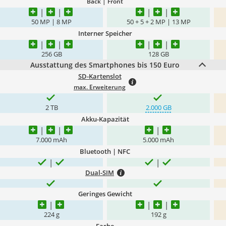
Back | Front
50 MP | 8 MP
50 + 5 + 2 MP | 13 MP
Interner Speicher
256 GB
128 GB
Ausstattung des Smartphones bis 150 Euro
SD-Kartenslot
max. Erweiterung
2 TB
2.000 GB
Akku-Kapazität
7.000 mAh
5.000 mAh
Bluetooth | NFC
Dual-SIM
Geringes Gewicht
224 g
192 g