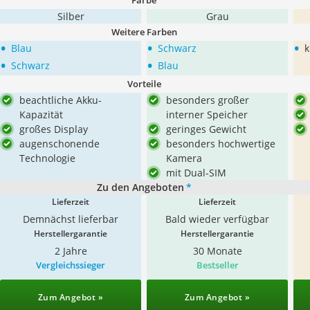
Farbe
Silber
Grau
Weitere Farben
•
•
•
Blau
Schwarz
k
•
•
Schwarz
Blau
Vorteile
beachtliche Akku-
besonders großer
Kapazität
interner Speicher
großes Display
geringes Gewicht
augenschonende
besonders hochwertige
Technologie
Kamera
mit Dual-SIM
Zu den Angeboten
*
Lieferzeit
Lieferzeit
Demnächst lieferbar
Bald wieder verfügbar
Herstellergarantie
Herstellergarantie
2 Jahre
30 Monate
Vergleichssieger
Bestseller
Zum Angebot »
Zum Angebot »