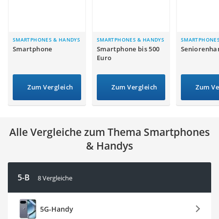
Tablets unter 200 Euro
Ladekabel Typ 2 Schuko
Lichtwecker
Acer Aspire
SMARTPHONES & HANDYS
SMARTPHONES & HANDYS
SMARTPHONES
Smartphone
Smartphone bis 500
Seniorenha
Service
Euro
Zum Vergleich
Zum Vergleich
Zum Ve
Alle Vergleiche zum Thema Smartphones
& Handys
5-B
8 Vergleiche
5G-Handy