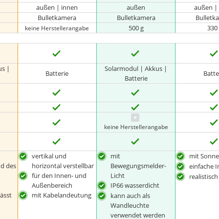
außen | innen
außen
außen |
Bulletkamera
Bulletkamera
Bulletk
500 g
330
keine Herstellerangabe
us |
Solarmodul | Akkus |
Batterie
Batte
Batterie
keine Herstellerangabe
vertikal und
mit
mit Sonn
nd des
horizontal verstellbar
Bewegungsmelder-
einfache I
für den Innen- und
Licht
realistisc
Außenbereich
IP66 wasserdicht
ässt
mit Kabelandeutung
kann auch als
Wandleuchte
verwendet werden