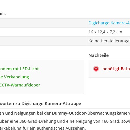
ils
Digicharge Kamera-A
16 x 12,4 x 7,2 cm
Keine Herstellerang
Nachteile
endem rot LED-Licht
benötigt Batt
che Verkabelung
 CCTV-Warnaufkleber
worten zu Digicharge Kamera-Attrappe
en und Neigungen bei der Dummy-Outdoor-Überwachungskamera 
gt über eine 360-Grad-Drehung und eine Neigung von 160 Grad, sowi
rkabelung für ein authentisches Aussehen.