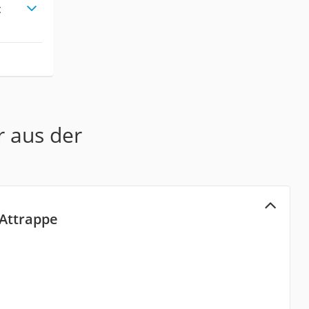
t
r aus der
Attrappe