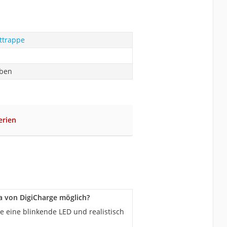
ttrappe
aben
erien
von DigiCharge möglich?
e eine blinkende LED und realistisch