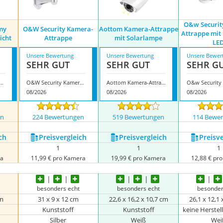
O&w Securit
my
O&W Security Kamera-
Aottom Kamera-Attrappe
Attrappe mit
icht
Attrappe
mit Solarlampe
LE
Unsere Bewertung
Unsere Bewertung
Unsere Bewer
SEHR GUT
SEHR GUT
SEHR G
 Dummy Kamera mit LED-Licht
O&W Security Kamera-Attrappe
Aottom Kamera-Attrappe mit Solarlampe
08/2026
08/2026
08/2026
en
224 Bewertungen
519 Bewertungen
114 Bewe
ch
Preis­vergleich
Preis­vergleich
Preis­v
1
1
1
ra
11,99 € pro Kamera
19,99 € pro Kamera
12,88 € pr
besonders echt
besonders echt
besonder
cm
31 x 9 x 12 cm
‎22,6 x 16,2 x 10,7 cm
26,1 x 12,1 
Kunststoff
Kunststoff
keine Herste
Silber
Weiß
Wei