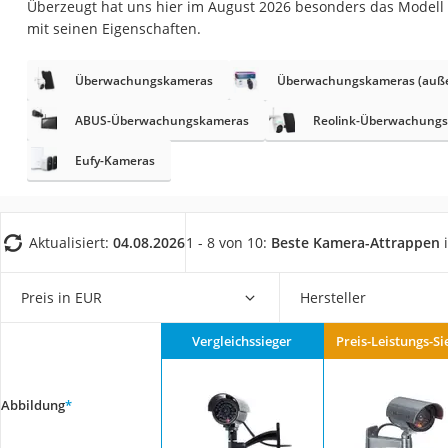
Überzeugt hat uns hier im August 2026 besonders das Modell
Fliesenschneider
mit seinen Eigenschaften.
Hochdruckreinige
Doppelschleifer
Überwachungskameras
Überwachungskameras (auß
Überwachungska
ABUS-Überwachungskameras
Reolink-Überwachung
Benzinrasenmäher 
Eufy-Kameras
Akku-Laubsauger
Löschdecke
Multimeter
Aktualisiert:
04.08.2026
1 - 8 von 10:
Beste Kamera-Attrappen
i
Winterharte Palm
Preis in EUR
Hersteller
Gasdurchlauferhit
Service
Vergleichssieger
Preis-Leistungs-Si
Abbildung
*