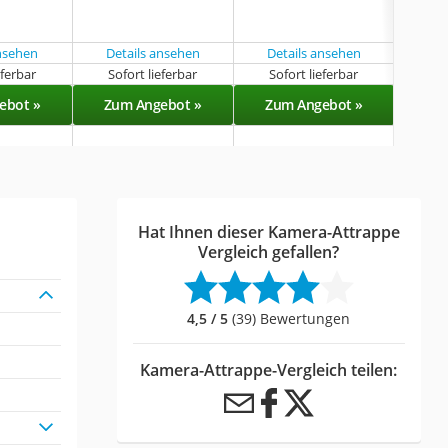
ansehen
Details ansehen
Details ansehen
eferbar
Sofort lieferbar
Sofort lieferbar
Sof
ebot »
Zum Angebot »
Zum Angebot »
Zu
Hat Ihnen dieser Kamera-Attrappe
Vergleich gefallen?
4,5 / 5
(39) Bewertungen
Kamera-Attrappe-Vergleich teilen: