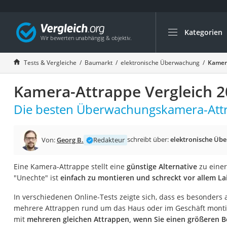
Kategorien
Die beliebtesten V
Baumarkt
Tests & Vergleiche
Baumarkt
elektronische Überwachung
Kamera
Tresor feuerfest
Kamera-Attrappe Vergleich 
Makita-Akku-Rase
Kappsäge
Die besten Überwachungskamera-Attr
Smartes Türschlos
Akku-Rasentrimm
schreibt über:
elektronische Üb
Von:
Georg B.
Redakteur
Feuchtigkeitsmess
Eine Kamera-Attrappe stellt eine
günstige Alternative
zu einer
Split-Klimaanlage 
"Unechte" ist
einfach zu montieren und schreckt vor allem Lai
Pelletofen
In verschiedenen Online-Tests zeigte sich, dass es besonders
Bohrmaschine
mehrere Attrappen rund um das Haus oder im Geschäft montie
Tiefbrunnenpump
mit
mehreren gleichen Attrappen, wenn Sie einen größeren B