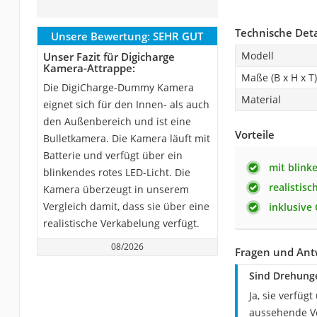
Technische Deta
Unsere Bewertung:
SEHR GUT
Modell
Unser Fazit für Digicharge
Kamera-Attrappe:
Maße (B x H x T)
Die DigiCharge-Dummy Kamera
Material
eignet sich für den Innen- als auch
den Außenbereich und ist eine
Vorteile
Bulletkamera. Die Kamera läuft mit
Batterie und verfügt über ein
mit blink
blinkendes rotes LED-Licht. Die
realistis
Kamera überzeugt in unserem
Vergleich damit, dass sie über eine
inklusive
realistische Verkabelung verfügt.
08/2026
Fragen und Ant
Sind Drehung
Ja, sie verfü
aussehende Ve