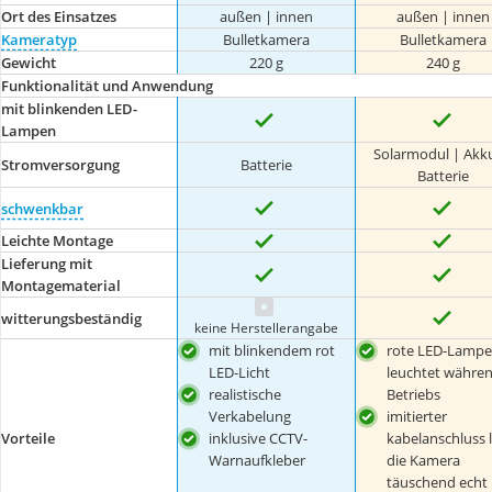
Ort des Einsatzes
außen | innen
außen | innen
Kameratyp
Bulletkamera
Bulletkamera
Gewicht
220 g
240 g
Funktionalität und Anwendung
mit blinkenden LED-
Lampen
Solarmodul | Akk
Stromversorgung
Batterie
Batterie
schwenkbar
Leichte Montage
Lieferung mit
Montagematerial
witterungsbeständig
keine Herstellerangabe
mit blinkendem rot
rote LED-Lampe
LED-Licht
leuchtet währe
realistische
Betriebs
Verkabelung
imitierter
inklusive CCTV-
kabelanschluss l
Vorteile
Warnaufkleber
die Kamera
täuschend echt