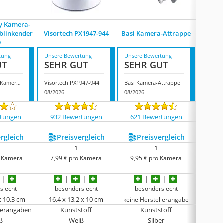
y Kamera-
O 
 blinkender
Visortech PX1947-944
Basi Kamera-Attrappe
Überw
D
tung
Unsere Bewertung
Unsere Bewertung
Unsere
UT
SEHR GUT
SEHR GUT
GUT
O&w Security Kamera-Attrappe mit blinkender LED
Visortech PX1947-944
Basi Kamera-Attrappe
08/2026
08/2026
07/202
rtungen
932 Bewertungen
621 Bewertungen
98 
ergleich
Preis­vergleich
Preis­vergleich
P
1
1
o Kamera
7,99 € pro Kamera
9,95 € pro Kamera
9,90
s echt
besonders echt
besonders echt
x 10,3 cm
‎16,4 x 13,2 x 10 cm
68 
keine Herstellerangabe
llerangaben
Kunststoff
Kunststoff
ß
Weiß
Silber