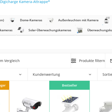
Digicharge Kamera-Attrappe
*
r
en)
Dome-Kameras
Außenleuchten mit Kamera
mera
skameras
Solar-Überwachungskameras
Überwachungska
mit Elektrostart
m Vergleich
Produkte filtern
en
Kundenwertung
Sorti
zer
eger
Bestseller