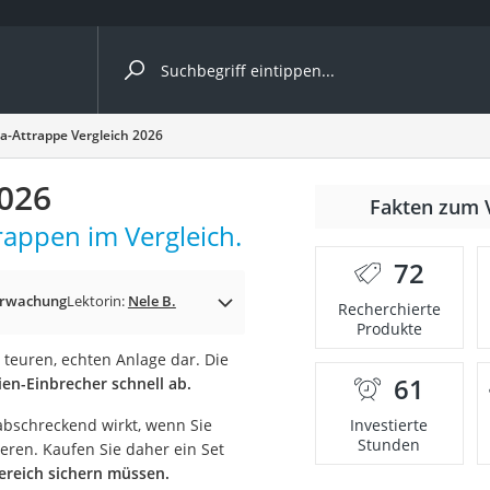
ergleiche nach Kategorie
-Attrappe Vergleich 2026
2026
nmäher
Fakten zum 
appen im Vergleich.
s
72
er
erwachung
Lektorin:
Nele B.
Recherchierte
Produkte
gerät
 teuren, echten Anlage dar. Die
2 Innengeräte
61
en-Einbrecher schnell ab.
 abschreckend wirkt, wenn Sie
Investierte
Stunden
ren. Kaufen Sie daher ein Set
e
ereich sichern müssen.