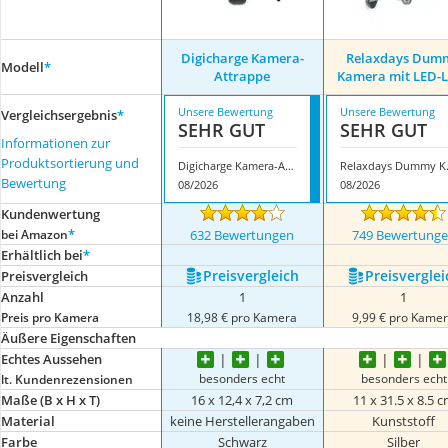
Digicharge Kamera-
Relaxdays Dum
Modell
*
Attrappe
Kamera mit LED-L
Unsere Bewertung
Unsere Bewertung
Vergleichsergebnis
*
SEHR GUT
SEHR GUT
Informationen zur
Produktsortierung und
Digicharge Kamera-Attrappe
Relaxdays
Bewertung
08/2026
08/2026
Kundenwertung
*
bei Amazon
632 Bewertungen
749 Bewertung
Erhältlich bei
*
Preis­vergleich
Preis­verglei
Preis­vergleich
Anzahl
1
1
Preis pro Kamera
18,98 € pro Kamera
9,99 € pro Kame
Äußere Eigenschaften
Echtes Aussehen
besonders echt
besonders echt
lt. Kundenrezensionen
Maße (B x H x T)
16 x 12,4 x 7,2 cm
11 x 31.5 x 8.5 
Material
keine Herstellerangaben
Kunststoff
Farbe
Schwarz
Silber