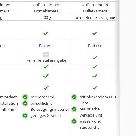
 innen
außen | innen
außen | innen
au
amera
Domekamera
Bulletkamera
D
 g
200 g
keine Herstellerangabe
rie
Batterie
Batterie
keine Herstellerangabe
envordach
mit roter Led
mit blinkendem LED-
mit 
Licht
LED
nstallation
einschließlich
realistische
Str
Befestigungsmaterial
h mit Kabel
Verkabelung
Batt
geringes Gewicht
wasser- und
not
staubdicht
zwei