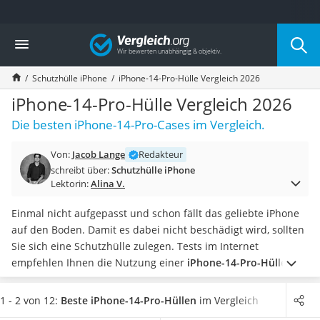
Die beliebtesten Vergleiche nach Kategorie
Vergleich
Elektronik
Powerstation
Schutzhülle iPhone
iPhone-14-Pro-Hülle Vergleich 2026
Monitor 32 Zoll 4K
Fernseher
iPhone-14-Pro-Hülle Vergleich 2026
Drucker
Die besten iPhone-14-Pro-Cases im Vergleich.
Desktop-PC
Monitor
Von:
Jacob Lange
Redakteur
Diascanner
schreibt über:
Schutzhülle iPhone
Laser-Multifunktionsdrucker
Lektorin:
Alina V.
Powerline-Adapter
Powerstation mit Solarpanel
Einmal nicht aufgepasst und schon fällt das geliebte iPhone
Gaming-PC
auf den Boden. Damit es dabei nicht beschädigt wird, sollten
Soundbar
Sie sich eine Schutzhülle zulegen. Tests im Internet
17-Zoll-Laptop
empfehlen Ihnen die Nutzung einer
iPhone-14-Pro-Hülle in
Satellitenschüssel
Verbindung mit einer Schutzfolie
aus Panzerglas, sodass Ihr
Gaming-Headset
iPhone vollständig geschützt ist.
Wählen Sie jetzt eine
1 - 2 von 12:
Beste iPhone-14-Pro-Hüllen
im Vergleich
Schnurloses Telefon
iPhone-14-Pro-Hülle aus Leder
aus unserer Produkttabelle,