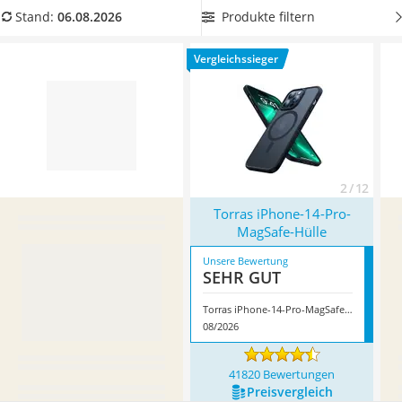
Tablets unter 200 Euro
damit Sie eine besonders elegante Handyhülle für Ihr
Produkte filtern
Stand:
06.08.2026
Ladekabel Typ 2 Schuko
Smartphone
haben. Überzeugt hat uns hier im August 2026
Lichtwecker
besonders das Modell
Torras iPhone-14-Pro-MagSafe-Hülle
*
Vergleichssieger
Acer Aspire
mit seinen Eigenschaften.
Service
2 / 12
Torras iPhone-14-Pro-
MagSafe-Hülle
Unsere Bewertung
SEHR GUT
Torras iPhone-14-Pro-MagSafe-Hülle
08/2026
41820 Bewertungen
Preis­vergleich