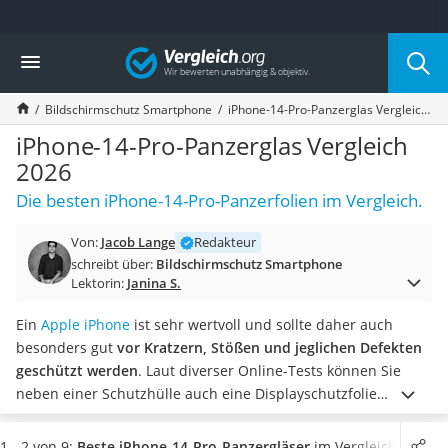
Die beliebtesten Vergleiche nach Kategorie
Vergleich
Elektronik
Powerstation
Bildschirmschutz Smartphone
iPhone-14-Pro-Panzerglas Vergleich 2026
Monitor 32 Zoll 4K
Fernseher
iPhone-14-Pro-Panzerglas Vergleich
Drucker
2026
Desktop-PC
Die besten iPhone-14-Pro-Panzerfolien im Vergleich.
Monitor
Diascanner
Von:
Jacob Lange
Redakteur
Laser-Multifunktionsdrucker
schreibt über:
Bildschirmschutz Smartphone
Powerline-Adapter
Lektorin:
Janina S.
Powerstation mit Solarpanel
Gaming-PC
Ein
Apple iPhone
ist sehr wertvoll und sollte daher auch
Soundbar
besonders gut
vor Kratzern, Stößen und jeglichen Defekten
17-Zoll-Laptop
geschützt werden
. Laut diverser Online-Tests können Sie
Satellitenschüssel
neben einer Schutzhülle auch eine Displayschutzfolie
Gaming-Headset
verwenden oder auch ein iPhone-14-Pro-Panzerglas, wenn Sie
Schnurloses Telefon
ein iPhone 14 Pro haben sollten.
Wählen Sie jetzt aus unserer
1 - 2 von 9:
Beste iPhone-14-Pro-Panzergläser
im Vergleich