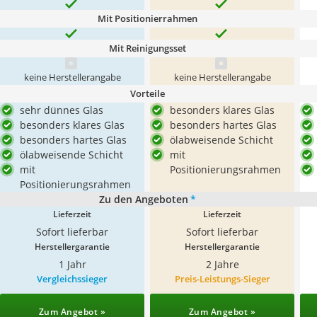
Mit Positionierrahmen
Mit Reinigungsset
keine Herstellerangabe
keine Herstellerangabe
Vorteile
sehr dünnes Glas
besonders klares Glas
besonders klares Glas
besonders hartes Glas
besonders hartes Glas
ölabweisende Schicht
ölabweisende Schicht
mit
mit
Positionierungsrahmen
Positionierungsrahmen
Zu den Angeboten
*
Lieferzeit
Lieferzeit
Sofort lieferbar
Sofort lieferbar
Herstellergarantie
Herstellergarantie
1 Jahr
2 Jahre
Vergleichssieger
Preis-Leistungs-Sieger
Zum Angebot »
Zum Angebot »