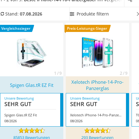
Tablets unter 200 Euro
Produkttabelle ein
iPhone-14-Pro-Panzerglas mit 9H-
Ladekabel Typ 2 Schuko
Härtegrad
, damit Ihr iPhone-Bildschirm durch ein besonders
Produkte filtern
Stand:
07.08.2026
Lichtwecker
hartes Glas geschützt wird. Überzeugt hat uns hier im August
Acer Aspire
2026 besonders das Modell
Spigen Glas.tR EZ Fit
*
mit seinen
Vergleichssieger
Preis-Leistungs-Sieger
Service
Eigenschaften.
1 / 9
2 / 9
Xelotech iPhone-14-Pro-
Spigen Glas.tR EZ Fit
Panzerglas
Unsere Bewertung
Unsere Bewertung
U
SEHR GUT
SEHR GUT
Spigen Glas.tR EZ Fit
Xelotech iPhone-14-Pro-Panzerglas
T
08/2026
08/2026
0
85853 Bewertungen
293 Bewertungen