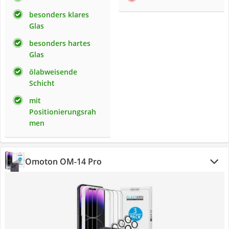
besonders klares
Glas
besonders hartes
Glas
ölabweisende
Schicht
mit
Positionierungsrah
men
Omoton OM-14 Pro