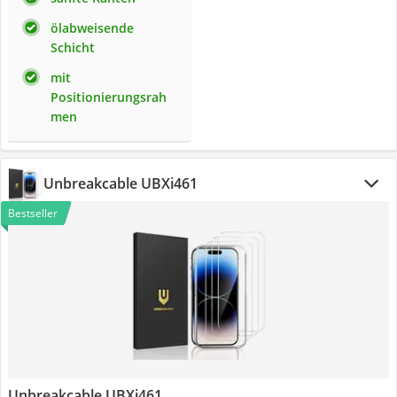
ölabweisende
Schicht
mit
Positionierungsrah
men
Unbreakcable UBXi461
Bestseller
Unbreakcable UBXi461