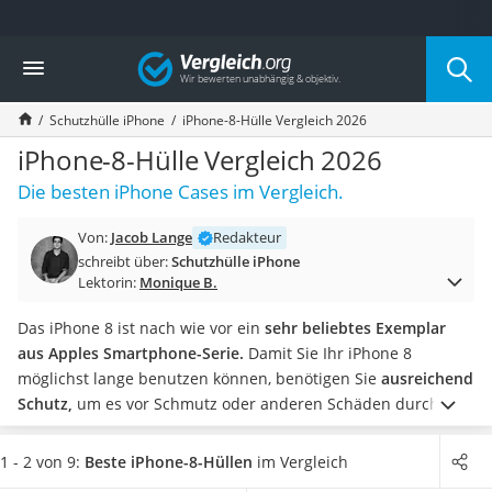
Die beliebtesten Vergleiche nach Kategorie
Vergleich
Elektronik
Powerstation
Schutzhülle iPhone
iPhone-8-Hülle Vergleich 2026
Monitor 32 Zoll 4K
Fernseher
iPhone-8-Hülle Vergleich 2026
Drucker
Die besten iPhone Cases im Vergleich.
Desktop-PC
Monitor
Von:
Jacob Lange
Redakteur
Diascanner
schreibt über:
Schutzhülle iPhone
Laser-Multifunktionsdrucker
Lektorin:
Monique B.
Powerline-Adapter
Powerstation mit Solarpanel
Das iPhone 8 ist nach wie vor ein
sehr beliebtes Exemplar
Gaming-PC
aus Apples Smartphone-Serie.
Damit Sie Ihr iPhone 8
Soundbar
möglichst lange benutzen können, benötigen Sie
ausreichend
17-Zoll-Laptop
Schutz,
um es vor Schmutz oder anderen Schäden durch
Satellitenschüssel
beispielsweise Stürze zu beschützen. Doch Achtung! Auch die
Gaming-Headset
besten iPhone-Hüllen sind nicht wasserdicht, weswegen Sie
1 - 2 von 9:
Beste iPhone-8-Hüllen
im Vergleich
Schnurloses Telefon
nicht versuchen sollten, sich auf eine vermeintlich