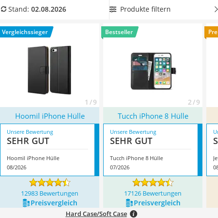
Tablets unter 200 Euro
wasserdichte Hülle zu verlassen.
Stellen Sie die
Produkte filtern
Stand:
02.08.2026
Ladekabel Typ 2 Schuko
Unversehrtheit Ihres iPhones nicht auf den Test und finden
Lichtwecker
Sie jetzt Ihre ideale iPhone-Hülle. Auf diese Weise ersparen
Vergleichssieger
Bestseller
Pre
Acer Aspire
Sie sich teure Reparaturen. Überzeugt hat uns hier im August
Service
2026 besonders das Modell
Hoomil iPhone Hülle
*
mit seinen
Eigenschaften.
1 / 9
2 / 9
Hoomil iPhone Hülle
Tucch iPhone 8 Hülle
Unsere Bewertung
Unsere Bewertung
U
SEHR GUT
SEHR GUT
Hoomil iPhone Hülle
Tucch iPhone 8 Hülle
Je
08/2026
07/2026
0
12983 Bewertungen
17126 Bewertungen
Preis­vergleich
Preis­vergleich
Hard Case/Soft Case