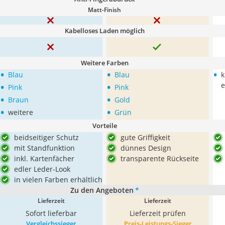
Matt-Finish
Kabelloses Laden möglich
Weitere Farben
•
•
•
Blau
Blau
k
•
•
e
Pink
Pink
•
•
Braun
Gold
•
•
weitere
Grün
Vorteile
beidseitiger Schutz
gute Griffigkeit
mit Standfunktion
dünnes Design
inkl. Kartenfächer
transparente Rückseite
edler Leder-Look
in vielen Farben erhältlich
Zu den Angeboten
*
Lieferzeit
Lieferzeit
Sofort lieferbar
Lieferzeit prüfen
Vergleichssieger
Preis-Leistungs-Sieger