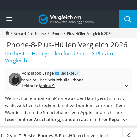
Die beliebtesten Vergleiche nach Kategorie
Vergleich
Elektronik
Powerstation
Schutzhülle iPhone
iPhone-8-Plus-Hüllen Vergleich 2026
Monitor 32 Zoll 4K
Fernseher
iPhone-8-Plus-Hüllen Vergleich 2026
Drucker
Die besten Handyhüllen fürs iPhone 8 Plus im
Desktop-PC
Vergleich.
Monitor
Diascanner
Von:
Jacob Lange
Redakteur
Laser-Multifunktionsdrucker
schreibt über:
Schutzhülle iPhone
Powerline-Adapter
Lektorin:
Janina S.
Powerstation mit Solarpanel
Gaming-PC
Wem schon einmal ein iPhone aus der Hand gerutscht ist,
Soundbar
weiß, welcher Schrecken damit verbunden sein kann. Kein
17-Zoll-Laptop
Wunder, denn die Smartphones von Apple sind nicht nur
Satellitenschüssel
teuer in ihrer Anschaffung, sondern auch in ihrer Reparatur
.
Gaming-Headset
Um nicht nur Ihr iPhone 8 Plus, sondern auch Ihren
Schnurloses Telefon
Geldbeutel zu schützen, empfehlen wir Ihnen daher,
eine
1 - 2 von 7:
Beste iPhones-8-Plus-Hüllen
im Vergleich