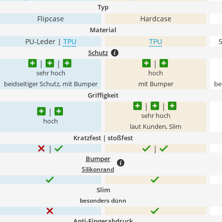
Typ
Flipcase
Hardcase
Material
PU-Leder |
TPU
TPU
S
Schutz
sehr hoch
hoch
beidseitiger Schutz, mit Bumper
mit Bumper
be
Griffigkeit
sehr hoch
hoch
laut Kunden, Slim
Kratzfest | stoßfest
Bumper
Silikonrand
Slim
besonders dünn
Anti-Fingerabdruck