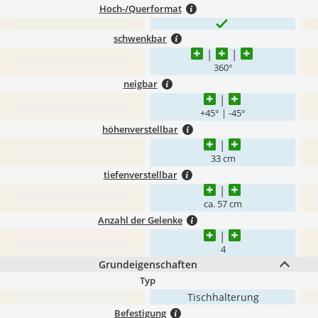
Hoch-/Querformat
schwenkbar
360°
neigbar
+45° | -45°
höhenverstellbar
33 cm
tiefenverstellbar
ca. 57 cm
Anzahl der Gelenke
4
Grundeigenschaften
Typ
Tischhalterung
Befestigung