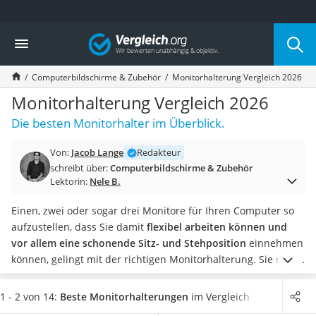
Die beliebtesten Vergleiche nach Kategorie
Vergleich
Elektronik
Powerstation
Computerbildschirme & Zubehör
Monitorhalterung Vergleich 2026
Monitor 32 Zoll 4K
Fernseher
Monitorhalterung Vergleich 2026
Drucker
Die besten Monitorhalter im Überblick.
Desktop-PC
Monitor
Von:
Jacob Lange
Redakteur
Diascanner
schreibt über:
Computerbildschirme & Zubehör
Laser-Multifunktionsdrucker
Lektorin:
Nele B.
Powerline-Adapter
Powerstation mit Solarpanel
Einen, zwei oder sogar drei Monitore für Ihren Computer so
Gaming-PC
aufzustellen, dass Sie damit
flexibel arbeiten können und
Soundbar
vor allem eine schonende Sitz- und Stehposition
einnehmen
17-Zoll-Laptop
können, gelingt mit der richtigen Monitorhalterung. Sie nutzt
Satellitenschüssel
die Schraubverbindungen in VESA-Norm, die sich auf der
Gaming-Headset
Rückseite fast jedes PC-Bildschirms finden.
Machen Sie selbst
1 - 2 von 14:
Beste Monitorhalterungen
im Vergleich
Schnurloses Telefon
den Test: Verändern Sie die Position Ihres Monitors, um im