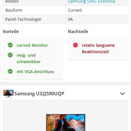
Modell
Samsung S36C Essential
Bauform
Curved
Panel-Technologie
VA
Vorteile
Nachteile
curved Monitor
relativ langsame
Reaktionszeit
neig- und
schwenkbar
mit VGA-Anschluss
Samsung U32J590UQP