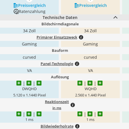
mehr anzeigen
mehr anzeigen
Preis­vergleich
Preis­vergleich
Ratenzahlung
Technische Daten
Bildschirmdiagonale
34 Zoll
34 Zoll
Primärer Einsatzzweck
Gaming
Gaming
Bauform
curved
curved
Panel-Technologie
VA
VA
Auflösung
DWQHD
WQHD
5.120 x 1.1440 Pixel
2.560 x 1.440 Pixel
Reaktionszeit
in ms
1 ms
1 ms
Bildwiederholrate