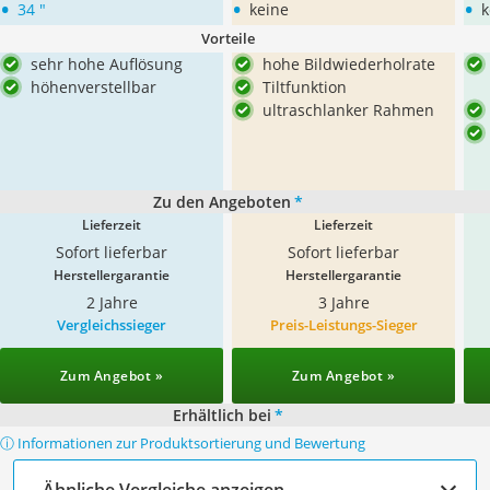
•
•
•
34 "
keine
k
Vorteile
sehr hohe Auflösung
hohe Bildwiederholrate
höhenverstellbar
Tiltfunktion
ultraschlanker Rahmen
Zu den Angeboten
*
Lieferzeit
Lieferzeit
Sofort lieferbar
Sofort lieferbar
Herstellergarantie
Herstellergarantie
2 Jahre
3 Jahre
Vergleichssieger
Preis-Leistungs-Sieger
Zum Angebot »
Zum Angebot »
Erhältlich bei
*
ⓘ Informationen zur Produktsortierung und Bewertung
Ähnliche Vergleiche anzeigen