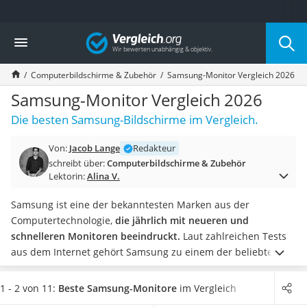
Die beliebtesten Vergleiche nach Kategorie
Vergleich
Elektronik
Powerstation
Computerbildschirme & Zubehör
Samsung-Monitor Vergleich 2026
Monitor 32 Zoll 4K
Fernseher
Samsung-Monitor Vergleich 2026
Drucker
Die besten Samsung-Bildschirme im Vergleich.
Desktop-PC
Monitor
Von:
Jacob Lange
Redakteur
Diascanner
schreibt über:
Computerbildschirme & Zubehör
Laser-Multifunktionsdrucker
Lektorin:
Alina V.
Powerline-Adapter
Powerstation mit Solarpanel
Samsung ist eine der bekanntesten Marken aus der
Gaming-PC
Computertechnologie,
die jährlich mit neueren und
Soundbar
schnelleren Monitoren beeindruckt.
Laut zahlreichen Tests
17-Zoll-Laptop
aus dem Internet gehört Samsung zu einem der beliebtesten
Satellitenschüssel
Monitor-Hersteller, sei es fürs Gaming, fürs Büro oder für den
Gaming-Headset
alltäglichen Gebrauch.
Wählen Sie jetzt einen Samsung-
1 - 2 von 11:
Beste Samsung-Monitore
im Vergleich
Schnurloses Telefon
Monitor aus unserem Vergleich
mit einem Eye-Saver-Mode
,