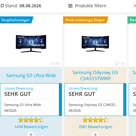
Tablets unter 200 Euro
um eine möglichst lange Zeit vor dem
Monitor
verbringen zu
Produkte filtern
Stand:
08.08.2026
Ladekabel Typ 2 Schuko
können. Überzeugt hat uns hier im August 2026 besonders
Lichtwecker
das Modell
Samsung G5 Ultra Wide
*
mit seinen
Vergleichssieger
Preis-Leistungs-Sieger
Bes
Acer Aspire
Eigenschaften.
Service
1 / 11
2 / 11
Samsung Odyssey G5
S
Samsung G5 Ultra Wide
C34G55TWWP
Unsere Bewertung
Unsere Bewertung
U
SEHR GUT
SEHR GUT
Samsung G5 Ultra Wide
Samsung Odyssey G5 C34G55TWWP
08/2026
08/2026
0
1434 Bewertungen
2081 Bewertungen